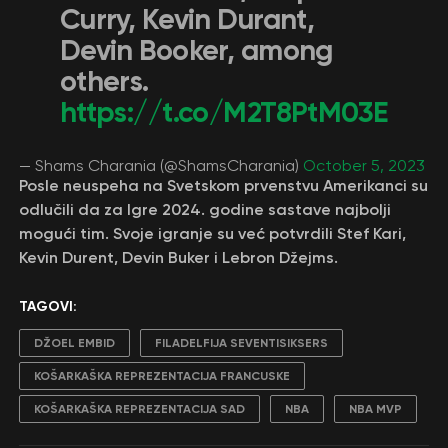
Curry, Kevin Durant,
Devin Booker, among
others.
https://t.co/M2T8PtM03E
— Shams Charania (@ShamsCharania)
October 5, 2023
Posle neuspeha na Svetskom prvenstvu Amerikanci su
odlučili da za Igre 2024. godine sastave najbolji
mogući tim. Svoje igranje su već potvrdili Stef Kari,
Kevin Durent, Devin Buker i Lebron Džejms.
TAGOVI:
DŽOEL EMBID
FILADELFIJA SEVENTISIKSERS
KOŠARKAŠKA REPREZENTACIJA FRANCUSKE
KOŠARKAŠKA REPREZENTACIJA SAD
NBA
NBA MVP