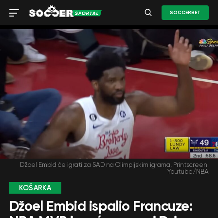
SOCCERBET
Džoel Embid će igrati za SAD na Olimpijskim igrama, Printscreen:
Youtube/NBA
KOŠARKA
Džoel Embid ispalio Francuze: