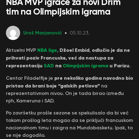
NBA MVP igraće za novi Drim
tim na Olimpijskim igrama
Uroš Marjanović
05.10.23.
NBA lige
Džoel Embid
odlučio je da ne
Aktuelni MVP
,
,
prihvati poziv Francuske, već da nastupa za
reprezentaciju
SAD
na
Olimpijskim igrama
u Parizu
.
pre nekoliko godina navodno bio
Centar Filadelfije je
pristao da brani boje “galskih petlova”
na
reprezentativnom nivou. On je tada birao između
njih, Kameruna i SAD.
Po završetku prošle sezone se spekulisalo da bi već
tokom prošlog leta mogao da se priključi francuskom
nacionalnom timu i zaigra na Mundobasketu. Ipak, to
se nije dogodilo.