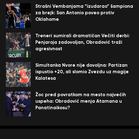
Strašni Vembanjama “izudarao” šampiona
za brejk: San Antonio poveo protiv
Oklahome
Treneri sumirali dramatičan Večiti derbi:
Penjaroja zadovoljan, Obradović traži
agresivnost
Simultanka Nvore nije dovoljna: Partizan
ispustio +20, ali slomio Zvezdu uz magije
Kalatesa
Žoc pred povratkom na mesto najvećih
uspeha: Obradović menja Atamana u
Panatinaikosu?