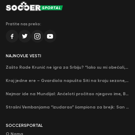
Pratite nas preko:
NAJNOVIJE VESTI
Zašto Rade Krunić ne igra za Srbiju? “Iako su mi obećali, niko me nije zvao…”
Kraj jedne ere – Gvardiola napušta Siti na kraju sezone, menja ga njegov nekadašnji rival
Nejmar ide na Mundijal: Anćeloti pročitao njegovo ime, Brazil u delirijumu (VIDEO)
Strašni Vembanjama “izudarao” šampiona za brejk: San Antonio poveo protiv Oklahome
SOCCERSPORTAL
O Nama