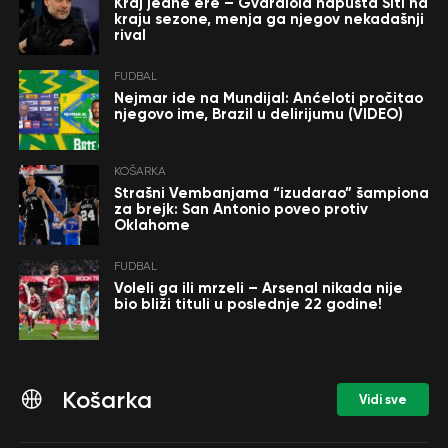
Kraj jedne ere – Gvardiola napušta Siti na
kraju sezone, menja ga njegov nekadašnji
rival
FUDBAL
Nejmar ide na Mundijal: Anćeloti pročitao
njegovo ime, Brazil u delirijumu (VIDEO)
KOŠARKA
Strašni Vembanjama “izudarao” šampiona
za brejk: San Antonio poveo protiv
Oklahome
FUDBAL
Voleli ga ili mrzeli – Arsenal nikada nije
bio bliži tituli u poslednje 22 godine!
Košarka
Vidi sve