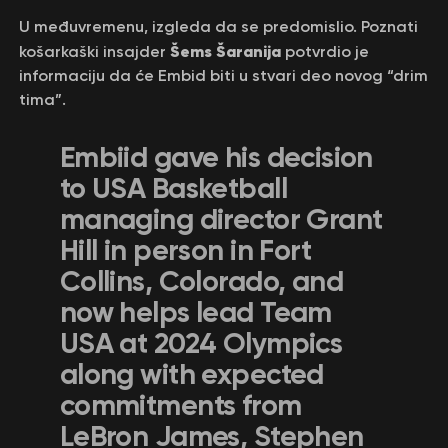
U međuvremenu, izgleda da se predomislio. Poznati
Šems Šaranija
košarkaški insajder
potvrdio je
informaciju da će Embid biti u stvari deo novog “drim
tima”.
Embiid gave his decision
to USA Basketball
managing director Grant
Hill in person in Fort
Collins, Colorado, and
now helps lead Team
USA at 2024 Olympics
along with expected
commitments from
LeBron James, Stephen