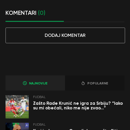
KOMENTARI
(0)
DODAJ KOMENTAR
NAJNOVIJE
POPULARNE
FUDBAL
Zašto Rade Krunić ne igra za Srbiju? “Iako
su mi obećali, niko me nije zvao…”
FUDBAL