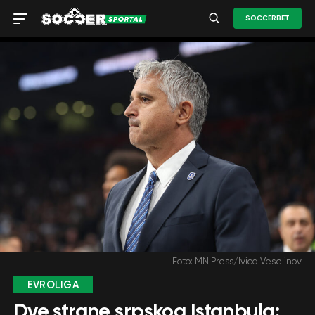
SOCCERBET
Foto: MN Press/Ivica Veselinov
EVROLIGA
Dve strane srpskog Istanbula: