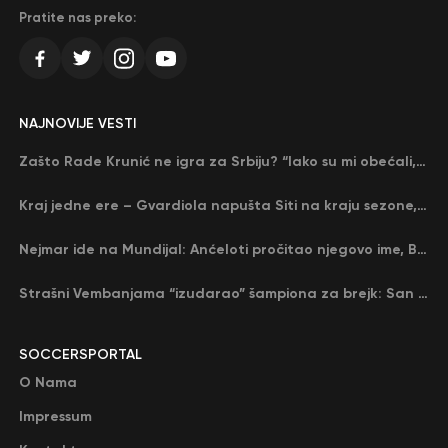
Pratite nas preko:
NAJNOVIJE VESTI
Zašto Rade Krunić ne igra za Srbiju? “Iako su mi obećali, niko me nije zvao…”
Kraj jedne ere – Gvardiola napušta Siti na kraju sezone, menja ga njegov nekadašnji rival
Nejmar ide na Mundijal: Anćeloti pročitao njegovo ime, Brazil u delirijumu (VIDEO)
Strašni Vembanjama “izudarao” šampiona za brejk: San Antonio poveo protiv Oklahome
SOCCERSPORTAL
O Nama
Impressum