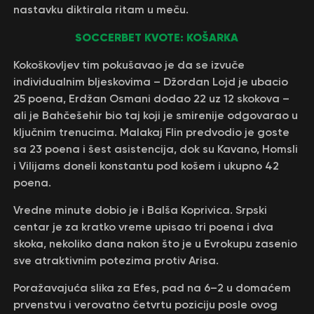
nastavku diktirala ritam u meču.
SOCCERBET KVOTE: KOŠARKA
Kokoškovljev tim pokušavao je da se izvuče
individualnim bljeskovima – Džordan Lojd je ubacio
25 poena, Erdžan Osmani dodao 22 uz 12 skokova –
ali je Bahčešehir bio taj koji je smirenije odgovarao u
ključnim trenucima. Malakaj Flin predvodio je goste
sa 23 poena i šest asistencija, dok su Kavano, Homsli
i Vilijams doneli konstantu pod košem i ukupno 42
poena.
Vredne minute dobio je i Balša Koprivica. Srpski
centar je za kratko vreme upisao tri poena i dva
skoka, nekoliko dana nakon što je u Evrokupu zasenio
sve atraktivnim potezima protiv Arisa.
Poražavajuća slika za Efes, pad na 6–2 u domaćem
prvenstvu i verovatno četvrtu poziciju posle ovog