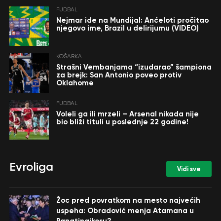
FUDBAL
Nejmar ide na Mundijal: Anćeloti pročitao
njegovo ime, Brazil u delirijumu (VIDEO)
KOŠARKA
Strašni Vembanjama “izudarao” šampiona
za brejk: San Antonio poveo protiv
Oklahome
FUDBAL
Voleli ga ili mrzeli – Arsenal nikada nije
bio bliži tituli u poslednje 22 godine!
Evroliga
Vidi sve
Žoc pred povratkom na mesto najvećih
uspeha: Obradović menja Atamana u
Panatinaikosu?