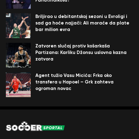
Briljirao u debitantskoj sezoni u Evroligi i
sad ga hoće najjači: Ali moraće da plate
bar milion evra
Zatvoren slučaj protiv košarkaša
Partizana: Karliku Džonsu uslovna kazna
zatvora
Agent tužio Vasu Micića: Frka oko
transfera u Hapoel – Grk zahteva
ogroman novac