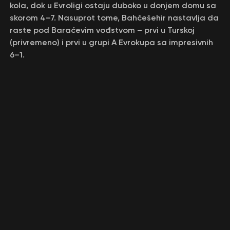
kola, dok u Evroligi ostaju duboko u donjem domu sa
skorom 4–7. Nasuprot tome, Bahčešehir nastavlja da
raste pod Baraćevim vođstvom – prvi u Turskoj
(privremeno) i prvi u grupi A Evrokupa sa impresivnih
6–1.