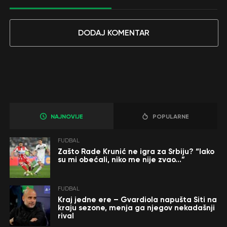
DODAJ KOMENTAR
NAJNOVIJE
POPULARNE
FUDBAL
Zašto Rade Krunić ne igra za Srbiju? “Iako
su mi obećali, niko me nije zvao…”
FUDBAL
Kraj jedne ere – Gvardiola napušta Siti na
kraju sezone, menja ga njegov nekadašnji
rival