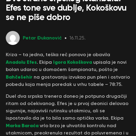
Efes tone sve dublje, Kokoškovu
se ne piše dobro
Petar Đukanović
16.11.25.
Kriza – ta jedna, teška reč ponovo je obavila
Anadolu Efes
Igora Kokoškova
. Ekipa
upisala je novi
bolan udarac u domaćem šampionatu, pošto je
Bahčešehir
na gostovanju izvukao pun plen i ostvario
pobedu koja menja poredak u vrhu tabele – 78:75.
Duel dva srpska trenera doneo je potpuno drugačiji
ritam od očekivanog. Efes je u prvoj deonici delovao
sigurnije, najavivši rutinsku utakmicu, ali se
ispostavilo da je to bila samo optička varka. Ekipa
Marka Baraća
vrlo brzo je uhvatila kontrolu nad
utakmicom, preokrenula rezultat do poluvremena i u