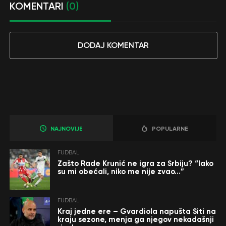
KOMENTARI
(0)
DODAJ KOMENTAR
NAJNOVIJE
POPULARNE
FUDBAL
Zašto Rade Krunić ne igra za Srbiju? “Iako
su mi obećali, niko me nije zvao…”
FUDBAL
Kraj jedne ere – Gvardiola napušta Siti na
kraju sezone, menja ga njegov nekadašnji