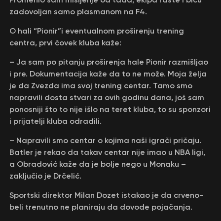
zadovoljan samo plasmanom na F4.
O hali “Pionir”i eventualnom proširenju trening
centra, prvi čovek kluba kaže:
– Ja sam po pitanju proširenja hale Pionir razmišljao
i pre. Dokumentacija kaže da to ne može. Moja želja
je da Zvezda ima svoj trening centar. Tamo smo
napravili dosta stvari za ovih godinu dana, još sam
ponosniji što to nije išlo na teret kluba, to su sponzori
i prijatelji kluba odradili.
– Napravili smo centar o kojima naši igrači pričaju.
Batler je rekao da takav centar nije imao u NBA ligi,
a Obradović kaže da je bolje nego u Monaku –
zaključio je Drčelić.
Sportski direktor Milan Dozet istakao je da crveno-
beli trenutno ne planiraju da dovode pojačanja.