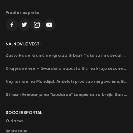
Pratite nas preko:
NAJNOVIJE VESTI
Zašto Rade Krunić ne igra za Srbiju? “Iako su mi obećali, niko me nije zvao…”
Kraj jedne ere – Gvardiola napušta Siti na kraju sezone, menja ga njegov nekadašnji rival
Nejmar ide na Mundijal: Anćeloti pročitao njegovo ime, Brazil u delirijumu (VIDEO)
Strašni Vembanjama “izudarao” šampiona za brejk: San Antonio poveo protiv Oklahome
SOCCERSPORTAL
O Nama
Impressum