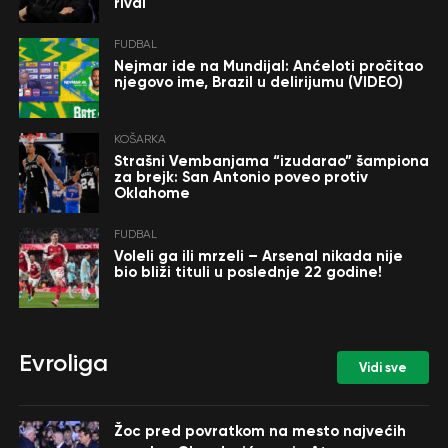
rival
FUDBAL
Nejmar ide na Mundijal: Anćeloti pročitao
njegovo ime, Brazil u delirijumu (VIDEO)
KOŠARKA
Strašni Vembanjama “izudarao” šampiona
za brejk: San Antonio poveo protiv
Oklahome
FUDBAL
Voleli ga ili mrzeli – Arsenal nikada nije
bio bliži tituli u poslednje 22 godine!
Evroliga
Vidi sve
Žoc pred povratkom na mesto najvećih