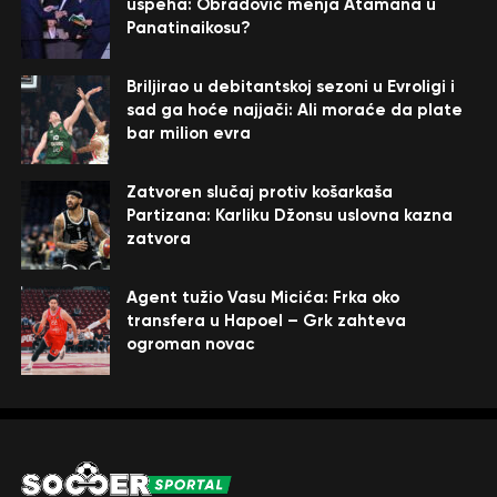
uspeha: Obradović menja Atamana u
Panatinaikosu?
Briljirao u debitantskoj sezoni u Evroligi i
sad ga hoće najjači: Ali moraće da plate
bar milion evra
Zatvoren slučaj protiv košarkaša
Partizana: Karliku Džonsu uslovna kazna
zatvora
Agent tužio Vasu Micića: Frka oko
transfera u Hapoel – Grk zahteva
ogroman novac