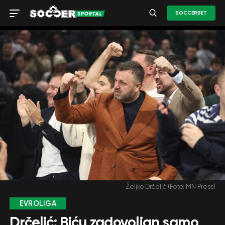
SOCCERBET
Željko Drčelić (Foto: MN Press)
EVROLIGA
Drčelić: Biću zadovoljan samo