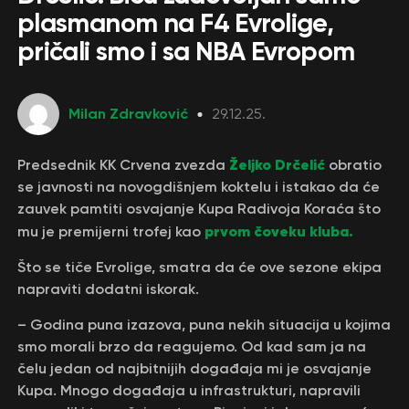
plasmanom na F4 Evrolige,
pričali smo i sa NBA Evropom
Milan Zdravković
29.12.25.
Željko Drčelić
Predsednik KK Crvena zvezda
obratio
se javnosti na novogdišnjem koktelu i istakao da će
zauvek pamtiti osvajanje Kupa Radivoja Koraća što
prvom čoveku kluba.
mu je premijerni trofej kao
Što se tiče Evrolige, smatra da će ove sezone ekipa
napraviti dodatni iskorak.
– Godina puna izazova, puna nekih situacija u kojima
smo morali brzo da reagujemo. Od kad sam ja na
čelu jedan od najbitnijih događaja mi je osvajanje
Kupa. Mnogo događaja u infrastrukturi, napravili