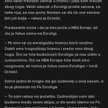
smo veliki trenažni centar u Pioniru i jako sam srećan
zbog toga. Veliki iskorak u Evroligi prošle sezone, za
neke nije, za nas jeste. Nadam se da će ove sezone
biti još bolje – rekao je Drčelić.
Predsednik ističe i da je bilo priče o NBA Evropi, ali
da je fokus samo na Evroligi.
– Mi smo se za evroligašku licencu borili snažno.
Dobili smo trogodišnju licencu i srećni smo zbog
toga. Što se tiče budućnosti Evrolige, ja nas vidim u
suvlasništvu. Što se NBA Evrope tiče imali smo
razgovore, ali nama je fokus samo Evroliga – tvrdi
Drčelić.
Samo jedno bi moglo da ga zadovolji u ovoj sezoni, a
to je plasman na F4 Evrolige.
– To sam rekao na početku. Zadovoljan sam ako
budemo među osam ekipa, a da onda idemo na F4.
Promenio sam mišljenje od tada, ekipa raste i biću