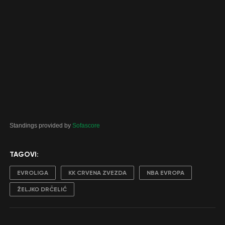
Standings provided by
Sofascore
TAGOVI:
EVROLIGA
KK CRVENA ZVEZDA
NBA EVROPA
ŽELJKO DRČELIĆ