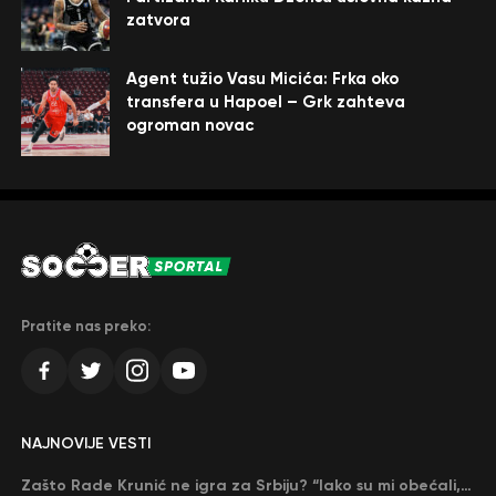
zatvora
Agent tužio Vasu Micića: Frka oko
transfera u Hapoel – Grk zahteva
ogroman novac
Pratite nas preko:
NAJNOVIJE VESTI
Zašto Rade Krunić ne igra za Srbiju? “Iako su mi obećali, niko me nije zvao…”