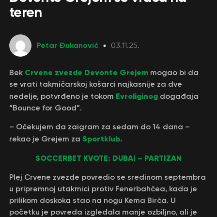
teren
Petar Đukanović
03.11.25.
Crvene zvezde
Devonte Grejem
Bek
mogao bi da
se vrati takmičarskoj košarci najkasnije za dve
Evroliginog
nedelje, potvrđeno je tokom
događaja
“Bounce for Good”.
– Očekujem da zaigram za sedam do 14 dana –
Sportklub
rekao je Grejem za
.
SOCCERBET KVOTE: DUBAI – PARTIZAN
Plej Crvene zvezde povredio se sredinom septembra
u pripremnoj utakmici protiv Fenerbahčea, kada je
prilikom doskoka stao na nogu Kema Birča. U
početku je povreda izgledala manje ozbiljno, ali je