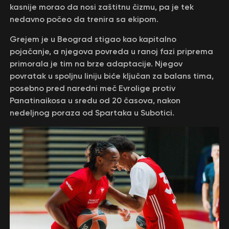
kasnije morao da nosi zaštitnu čizmu, pa je tek
nedavno počeo da trenira sa ekipom.
Grejem je u Beograd stigao kao kapitalno
pojačanje, a njegova povreda u ranoj fazi priprema
primorala je tim na brze adaptacije. Njegov
povratak u spoljnu liniju biće ključan za balans tima,
posebno pred naredni meč Evrolige protiv
Panatinaikosa u sredu od 20 časova, nakon
nedeljnog poraza od Spartaka u Subotici.