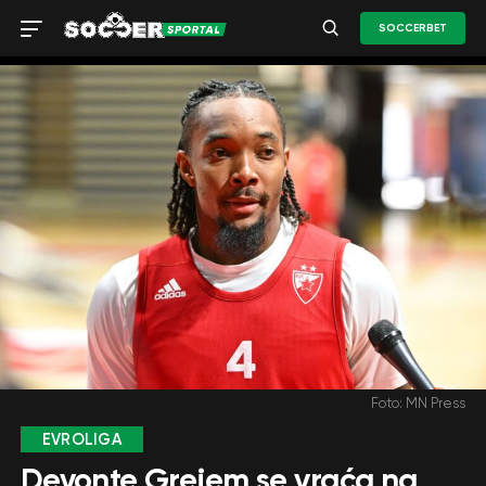
SOCCERBET
Foto: MN Press
EVROLIGA
Devonte Grejem se vraća na