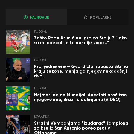
NAJNOVIJE
POPULARNE
FUDBAL
Zašto Rade Krunić ne igra za Srbiju? “Iako
su mi obećali, niko me nije zvao…”
FUDBAL
Kraj jedne ere – Gvardiola napušta Siti na
kraju sezone, menja ga njegov nekadašnji
rival
FUDBAL
Nejmar ide na Mundijal: Anćeloti pročitao
njegovo ime, Brazil u delirijumu (VIDEO)
KOŠARKA
Strašni Vembanjama “izudarao” šampiona
za brejk: San Antonio poveo protiv
Oklahome