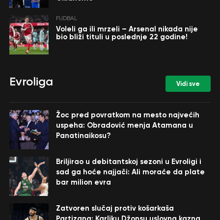
FUDBAL
Voleli ga ili mrzeli – Arsenal nikada nije
bio bliži tituli u poslednje 22 godine!
Evroliga
Vidi sve
Žoc pred povratkom na mesto najvećih
uspeha: Obradović menja Atamana u
Panatinaikosu?
Briljirao u debitantskoj sezoni u Evroligi i
sad ga hoće najjači: Ali moraće da plate
bar milion evra
Zatvoren slučaj protiv košarkaša
Partizana: Karliku Džonsu uslovna kazna