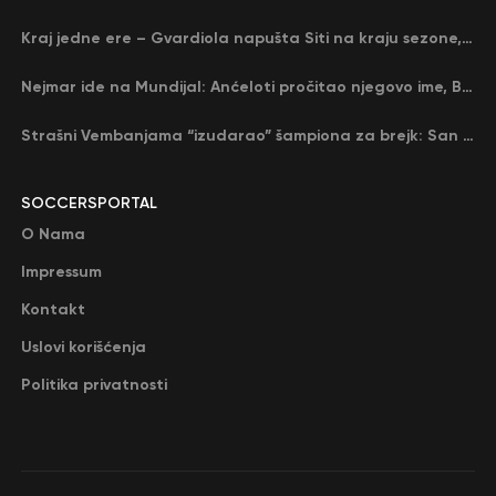
Kraj jedne ere – Gvardiola napušta Siti na kraju sezone, menja ga njegov nekadašnji rival
Nejmar ide na Mundijal: Anćeloti pročitao njegovo ime, Brazil u delirijumu (VIDEO)
Strašni Vembanjama “izudarao” šampiona za brejk: San Antonio poveo protiv Oklahome
SOCCERSPORTAL
O Nama
Impressum
Kontakt
Uslovi korišćenja
Politika privatnosti