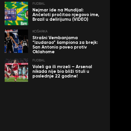
FUDBAL
Nejmar ide na Mundijal:
Anćeloti pročitao njegovo ime,
Brazil u delirijumu (VIDEO)
KOŠARKA
Strašni Vembanjama
“izudarao” šampiona za brejk:
San Antonio poveo protiv
Oklahome
FUDBAL
Voleli ga ili mrzeli – Arsenal
nikada nije bio bliži tituli u
poslednje 22 godine!