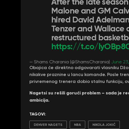
After the late season
Malone and GM Calvi
hired David Adelman
Tenzer and Wallace a
restructured basketb
https://t.co/lyOBp8
— Shams Charania (@ShamsCharania)
June 23
Obojica će direktno odgovarati vlasniku Džoš
nikakve praznine u lancu komande. Posle tren
privremenog trenera dobio stalnu funkciju, o
Nagetsi su rešili gorući problem – sada je r
ambicija.
TAGOVI:
DENVER NAGETS
NBA
NIKOLA JOKIĆ