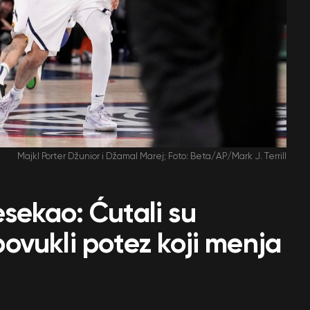
Majkl Porter Džunior i Džamal Marej; Foto: Beta/AP/Mark J. Terrill
sekao: Ćutali su
ovukli potez koji menja