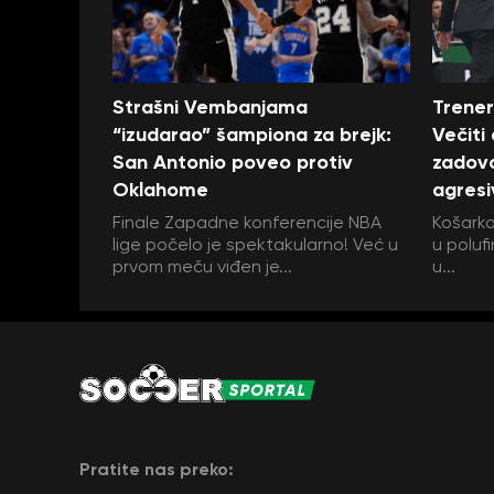
Strašni Vembanjama
Trener
“izudarao” šampiona za brejk:
Večiti
San Antonio poveo protiv
zadovo
Oklahome
agresi
Finale Zapadne konferencije NBA
Košarka
lige počelo je spektakularno! Već u
u polufi
prvom meču viđen je...
u...
Pratite nas preko: