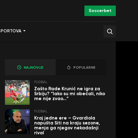
Soccerbet
SPORTOVA
NAJNOVIJE
POPULARNE
FUDBAL
Zašto Rade Krunić ne igra za
Srbiju? “Iako su mi obećali, niko
me nije zvao…”
FUDBAL
Kraj jedne ere – Gvardiola
napušta Siti na kraju sezone,
menja ga njegov nekadašnji
rival