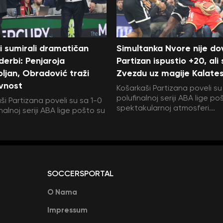
i sumirali dramatičan
Simultanka Nvore nije dov
 derbi: Penjaroja
Partizan ispustio +20, ali
ljan, Obradović traži
Zvezdu uz magije Kalate
vnost
Košarkaši Partizana poveli su
polufinalnoj seriji ABA lige po
ši Partizana poveli su sa 1-0
spektakularnoj atmosferi...
nalnoj seriji ABA lige pošto su
SOCCERSPORTAL
O Nama
Impressum