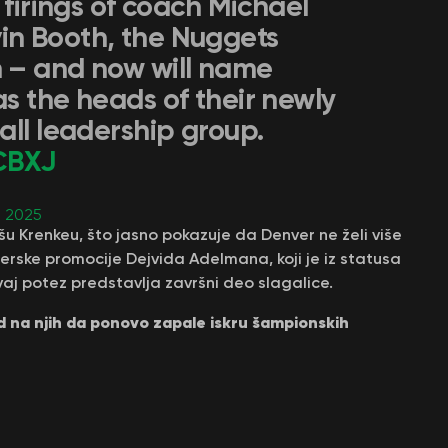
 firings of coach Michael
n Booth, the Nuggets
 – and now will name
s the heads of their newly
all leadership group.
CBXJ
, 2025
u Krenkeu, što jasno pokazuje da Denver ne želi više
erske promocije Dejvida Adelmana, koji je iz statusa
vaj potez predstavlja završni deo slagalice.
ed na njih da ponovo zapale iskru šampionskih