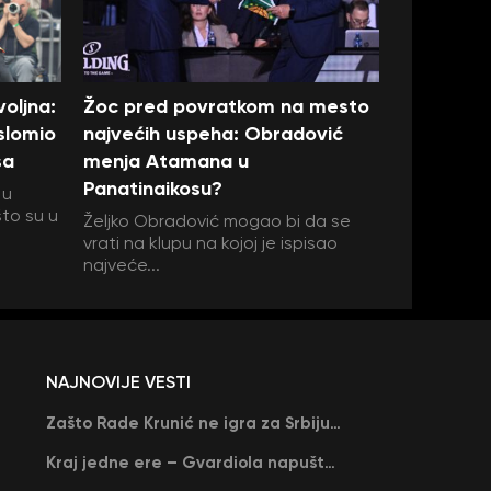
oljna:
Žoc pred povratkom na mesto
 slomio
najvećih uspeha: Obradović
sa
menja Atamana u
Panatinaikosu?
 u
što su u
Željko Obradović mogao bi da se
vrati na klupu na kojoj je ispisao
najveće...
NAJNOVIJE VESTI
Zašto Rade Krunić ne igra za Srbiju? “Iako su mi obećali, niko me nije zvao…”
Kraj jedne ere – Gvardiola napušta Siti na kraju sezone, menja ga njegov nekadašnji rival