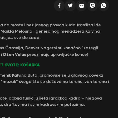
na na mostu i bez jasnog pravca kuda franšiza ide
a Majkla Melouna i generalnog menadžera Kalvina
zacije… sve do sada.
ems Čaranija, Denver Nagetsi su konačno “zategli
Džon Valas
i
preuzimaju upravljačke konce!
T KVOTE: KOŠARKA
zamenik Kalvina Buta, promoviše se u glavnog čoveka
i “mozak” svega što se dešava na terenu, van terena i
esote, dobija funkciju šefa igračkog kadra – njegova
ma, draftovima i svim kadrovskim potezima.