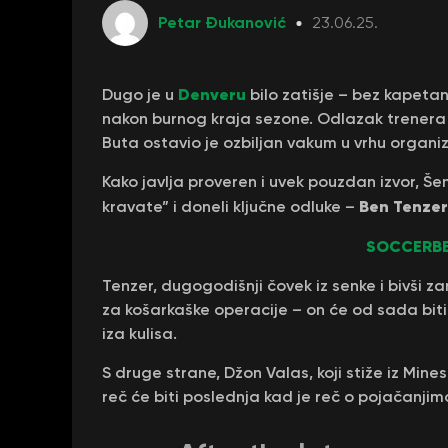
Petar Đukanović
23.06.25.
Denveru
Dugo je u
bilo zatišje – bez kapeta
nakon burnog kraja sezone. Odlazak trener
Buta ostavio je ozbiljan vakum u vrhu organi
Kako javlja proveren i uvek pouzdan izvor, Š
Ben Tenzer
kravate” i doneli ključne odluke –
SOCCERBE
Tenzer, dugogodišnji čovek iz senke i bivši 
za košarkaške operacije – on će od sada bit
iza kulisa.
S druge strane, Džon Valas, koji stiže iz Min
reč će biti poslednja kad je reč o pojačanji