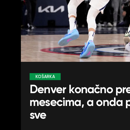
KOŠARKA
Denver konačno pre
mesecima, a onda p
sve