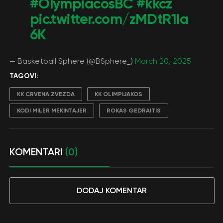
#OlympiacosBC
#kkcz
pic.twitter.com/zMDtR1Ia
6K
— Basketball Sphere (@BSphere_)
March 20, 2025
TAGOVI:
KK CRVENA ZVEZDA
KK OLIMPIJAKOS
KODI MILER MEKINTAJER
ROKAS GEDRAITIS
KOMENTARI
(0)
DODAJ KOMENTAR