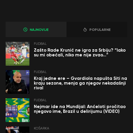
NAJNOVIJE
POPULARNE
FUDBAL
Zašto Rade Krunić ne igra za Srbiju? “Iako
su mi obećali, niko me nije zvao…”
FUDBAL
Kraj jedne ere – Gvardiola napušta Siti na
kraju sezone, menja ga njegov nekadašnji
rival
FUDBAL
Nejmar ide na Mundijal: Anćeloti pročitao
njegovo ime, Brazil u delirijumu (VIDEO)
KOŠARKA