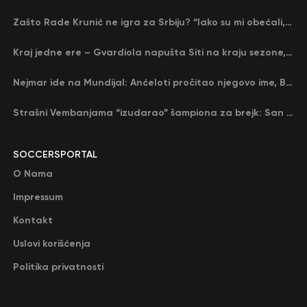
Zašto Rade Krunić ne igra za Srbiju? “Iako su mi obećali, niko me nije zvao…”
Kraj jedne ere – Gvardiola napušta Siti na kraju sezone, menja ga njegov nekadašnji rival
Nejmar ide na Mundijal: Anćeloti pročitao njegovo ime, Brazil u delirijumu (VIDEO)
Strašni Vembanjama “izudarao” šampiona za brejk: San Antonio poveo protiv Oklahome
SOCCERSPORTAL
O Nama
Impressum
Kontakt
Uslovi korišćenja
Politika privatnosti