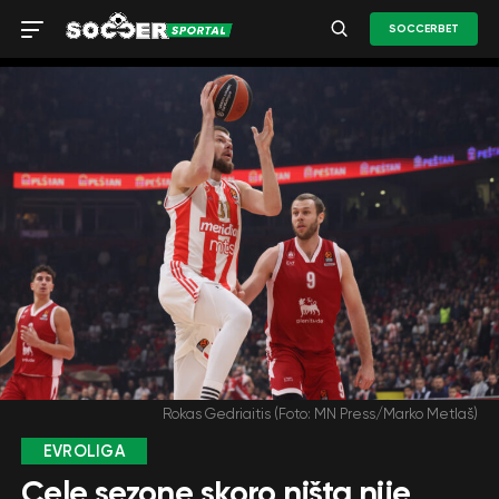
SOCCERBET
Rokas Gedriaitis (Foto: MN Press/Marko Metlaš)
EVROLIGA
Cele sezone skoro ništa nije