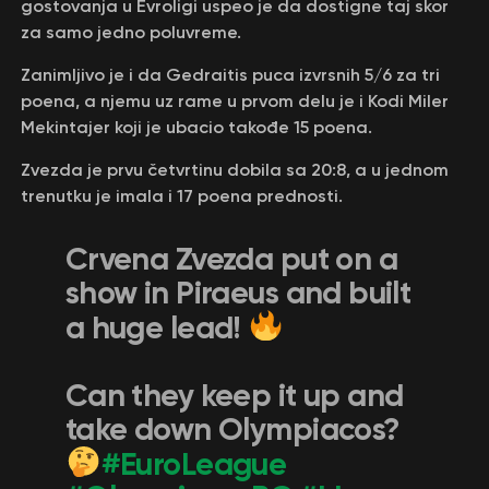
gostovanja u Evroligi uspeo je da dostigne taj skor
za samo jedno poluvreme.
Zanimljivo je i da Gedraitis puca izvrsnih 5/6 za tri
poena, a njemu uz rame u prvom delu je i Kodi Miler
Mekintajer koji je ubacio takođe 15 poena.
Zvezda je prvu četvrtinu dobila sa 20:8, a u jednom
trenutku je imala i 17 poena prednosti.
Crvena Zvezda put on a
show in Piraeus and built
a huge lead!
Can they keep it up and
take down Olympiacos?
#EuroLeague