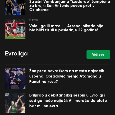
Strašni Vembanjama “izudarao” šampiona
za brejk: San Antonio poveo protiv
Oklahome
FUDBAL
Voleli ga ili mrzeli – Arsenal nikada nije
bio bliži tituli u poslednje 22 godine!
Evroliga
Vidi sve
Žoc pred povratkom na mesto najvećih
uspeha: Obradović menja Atamana u
Panatinaikosu?
Briljirao u debitantskoj sezoni u Evroligi i
sad ga hoće najjači: Ali moraće da plate
bar milion evra