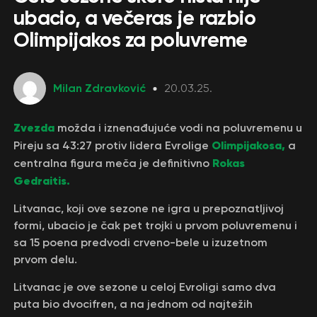
ubacio, a večeras je razbio
Olimpijakos za poluvreme
Milan Zdravković
20.03.25.
Zvezda
možda i iznenađujuće vodi na poluvremenu u
Olimpijakosa,
Pireju sa 43:27 protiv lidera Evrolige
a
Rokas
centralna figura meča je definitivno
Gedraitis.
Litvanac, koji ove sezone ne igra u prepoznatljivoj
formi, ubacio je čak pet trojki u prvom poluvremenu i
sa 15 poena predvodi crveno-bele u izuzetnom
prvom delu.
Litvanac je ove sezone u celoj Evroligi samo dva
puta bio dvocifren, a na jednom od najtežih