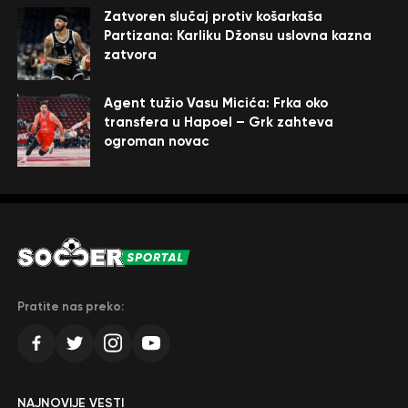
Zatvoren slučaj protiv košarkaša
Partizana: Karliku Džonsu uslovna kazna
zatvora
Agent tužio Vasu Micića: Frka oko
transfera u Hapoel – Grk zahteva
ogroman novac
Pratite nas preko:
NAJNOVIJE VESTI