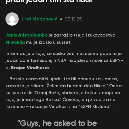
Uroš Marjanović
03.12.25.
Janis Adetokumbo
je zatražio trejd i rukovodstvo
Milvokija
mu je izašlo u susret.
Informaciju o kojoj se šuška već mesecima podelio je
jedan od informisanijih NBA insajdera i novinar ESPN-
Brajan Vindhorst
a,
.
– Baksi su nazvali Njujork i tražili ponudu za Janisa,
zato što je rekao: ‘Želim da budem deo Niksa.’ Onda
su ljudi rekli: ‘O moj Bože, obrisao je fotku iz maja na
kojoj je imao logo Baksa.’ Čoveče, on je već tražio
razmenu – rekao je Vindhosrt na “ESPN Klivlend”.
"Guys, he asked to be