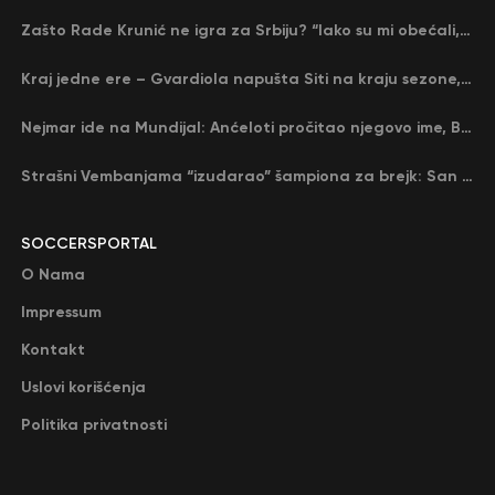
Zašto Rade Krunić ne igra za Srbiju? “Iako su mi obećali, niko me nije zvao…”
Kraj jedne ere – Gvardiola napušta Siti na kraju sezone, menja ga njegov nekadašnji rival
Nejmar ide na Mundijal: Anćeloti pročitao njegovo ime, Brazil u delirijumu (VIDEO)
Strašni Vembanjama “izudarao” šampiona za brejk: San Antonio poveo protiv Oklahome
SOCCERSPORTAL
O Nama
Impressum
Kontakt
Uslovi korišćenja
Politika privatnosti