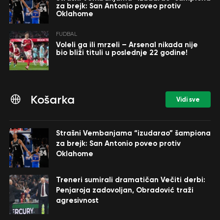
za brejk: San Antonio poveo protiv
Oklahome
FUDBAL
Voleli ga ili mrzeli – Arsenal nikada nije
bio bliži tituli u poslednje 22 godine!
Košarka
Vidi sve
Strašni Vembanjama “izudarao” šampiona
za brejk: San Antonio poveo protiv
Oklahome
Treneri sumirali dramatičan Večiti derbi:
Penjaroja zadovoljan, Obradović traži
agresivnost