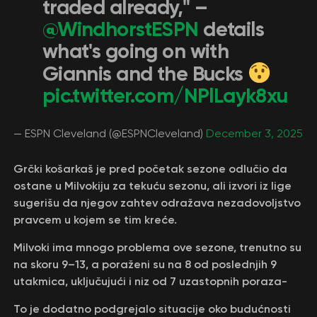
traded already," –
@WindhorstESPN
details
what's going on with
Giannis and the Bucks
pic.twitter.com/NPlLayk8xu
— ESPN Cleveland (@ESPNCleveland)
December 3, 2025
Grčki košarkaš je pred početak sezone odlučio da
ostane u Milvokiju za tekuću sezonu, ali izvori iz lige
sugerišu da njegov zahtev odražava nezadovoljstvo
pravcem u kojem se tim kreće.
Milvoki ima mnogo problema ove sezone, trenutno su
na skoru 9–13, a poraženi su na 8 od poslednjih 9
utakmica, uključujući i niz od 7 uzastopnih poraza-
To je dodatno podgrejalo situacije oko budućnosti