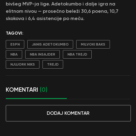
bivšeg MVP-ja lige. Adetokumbo i dalje igra na
elitnom nivou — prosečno beleži 30,6 poena, 10,7
skokova i 6,4 asistencije po meču.
TAGOVI:
ESPN
JANIS ADETOKUMBO
MILVOKI BAKS
NBA
NBA INSAJDER
NBA TREJD
NJUJORK NIKS
TREJD
KOMENTARI
(0)
DODAJ KOMENTAR