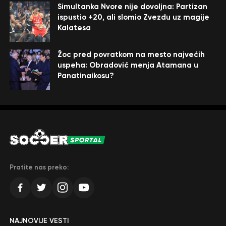
Simultanka Nvore nije dovoljna: Partizan
ispustio +20, ali slomio Zvezdu uz magije
Kalatesa
Žoc pred povratkom na mesto najvećih
uspeha: Obradović menja Atamana u
Panatinaikosu?
Pratite nas preko:
NAJNOVIJE VESTI