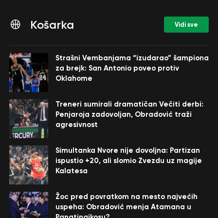
Košarka
Vidi sve
Strašni Vembanjama “izudarao” šampiona
za brejk: San Antonio poveo protiv
Oklahome
Treneri sumirali dramatičan Večiti derbi:
Penjaroja zadovoljan, Obradović traži
agresivnost
Simultanka Nvore nije dovoljna: Partizan
ispustio +20, ali slomio Zvezdu uz magije
Kalatesa
Žoc pred povratkom na mesto najvećih
uspeha: Obradović menja Atamana u
Panatinaikosu?