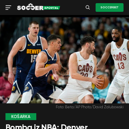
SOCCERBET
Foto: Beta/AP Photo/David Zalubowski
KOŠARKA
Bomba iz NBA: Denver