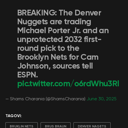
BREAKING: The Denver
Nuggets are trading
Michael Porter Jr. and an
unprotected 2032 first-
round pick to the
Brooklyn Nets for Cam
Johnson, sources tell
ESPN.
pic.twitter.com/o6rdWhu3Rl
— Shams Charania (@ShamsCharania)
June 30, 2025
TAGOVI:
BRUKLIN NETS
BRUS BRAUN
DENVER NAGETS