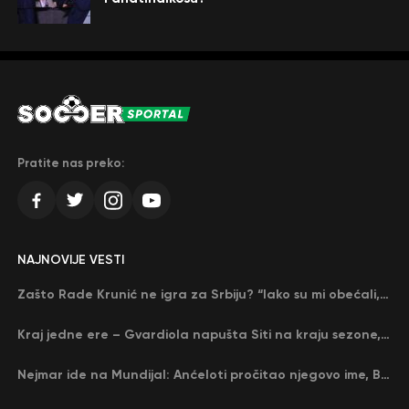
Pratite nas preko:
NAJNOVIJE VESTI
Zašto Rade Krunić ne igra za Srbiju? “Iako su mi obećali, niko me nije zvao…”
Kraj jedne ere – Gvardiola napušta Siti na kraju sezone, menja ga njegov nekadašnji rival
Nejmar ide na Mundijal: Anćeloti pročitao njegovo ime, Brazil u delirijumu (VIDEO)