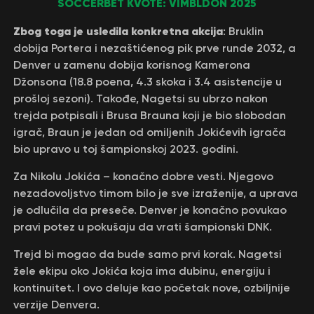
SOCCERBET KVOTE: VIMBLDON 2025
Zbog toga je usledila konkretna akcija
: Bruklin
dobija Portera i nezaštićenog pik prve runde 2032, a
Denver u zamenu dobija korisnog Kamerona
Džonsona (18.8 poena, 4.3 skoka i 3.4 asistencije u
prošloj sezoni). Takođe, Nagetsi su ubrzo nakon
trejda potpisali i Brusa Brauna koji je bio slobodan
igrač, Braun je jedan od omiljenih Jokićevih igrača
bio upravo u toj šampionskoj 2023. godini.
Za Nikolu Jokića – konačno dobre vesti. Njegovo
nezadovoljstvo timom bilo je sve izraženije, a uprava
je odlučila da preseče. Denver je konačno povukao
pravi potez u pokušaju da vrati šampionski DNK.
Trejd bi mogao da bude samo prvi korak. Nagetsi
žele ekipu oko Jokića koja ima dubinu, energiju i
kontinuitet. I ovo deluje kao početak nove, ozbiljnije
verzije Denvera.