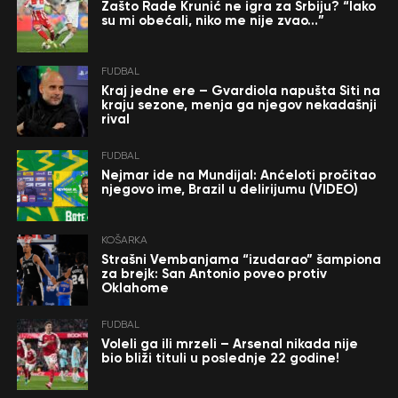
Zašto Rade Krunić ne igra za Srbiju? “Iako
su mi obećali, niko me nije zvao…”
FUDBAL
Kraj jedne ere – Gvardiola napušta Siti na
kraju sezone, menja ga njegov nekadašnji
rival
FUDBAL
Nejmar ide na Mundijal: Anćeloti pročitao
njegovo ime, Brazil u delirijumu (VIDEO)
KOŠARKA
Strašni Vembanjama “izudarao” šampiona
za brejk: San Antonio poveo protiv
Oklahome
FUDBAL
Voleli ga ili mrzeli – Arsenal nikada nije
bio bliži tituli u poslednje 22 godine!