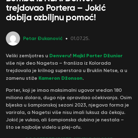
trejdovao Portera – Jokić
dobija ozbiljnu pomoć!
Petar Đukanović
01.07.25.
Denveru
Majkl Porter Džunior
Veliki zemljotres u
!
više nije deo Nagetsa – franšiza iz Kolorada
trejdovala je krilnog superstara u Bruklin Netse, a u
Kameron Džonson
zamenu stiže
.
Porter, koji je imao maksimalni ugovor vredan 180
miliona dolara, dugo nije opravdao očekivanja. Osim
bljeska u šampionskoj sezoni 2023, njegova forma je
varirala, a Nagetsi više nisu imali luksuz da čekaju.
Jokić je vukao, ali šampionska dubina je nestala –
što se najbolje videlo u plej-ofu.