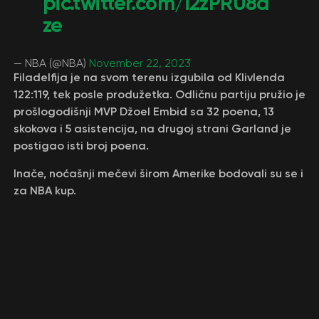
pic.twitter.com/i2zPRU8a
ze
— NBA (@NBA)
November 22, 2023
Filadelfija je na svom terenu izgubila od Кlivlenda
122:119, tek posle produžetka. Odličnu partiju pružio je
prošlogodišnji MVP Džoel Embid sa 32 poena, 13
skokova i 5 asistencija, na drugoj strani Garland je
postigao isti broj poena.
Inače, noćašnji mečevi širom Amerike bodovali su se i
za NBA kup.