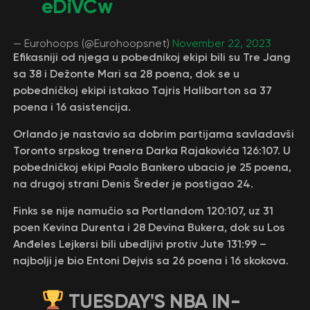
eDiVCw
— Eurohoops (@Eurohoopsnet)
November 22, 2023
Efikasniji od njega u pobednikoj ekipi bili su Tre Jang
sa 38 i Dežonte Mari sa 28 poena, dok se u
pobedničkoj ekipi istakao Tajris Halibarton sa 37
poena i 16 asistencija.
Orlando je nastavio sa dobrim partijama savladavši
Toronto srpskog trenera Darka Rajakovića 126:107. U
pobedničkoj ekipi Paolo Bankero ubacio je 25 poena,
na drugoj strani Denis Šreder je postigao 24.
Finks se nije namučio sa Portlandom 120:107, uz 31
poen Кevina Durenta i 28 Devina Bukera, dok su Los
Anđeles Lejkersi bili ubedljivi protiv Jute 131:99 –
najbolji je bio Entoni Dejvis sa 26 poena i 16 skokova.
TUESDAY'S NBA IN-