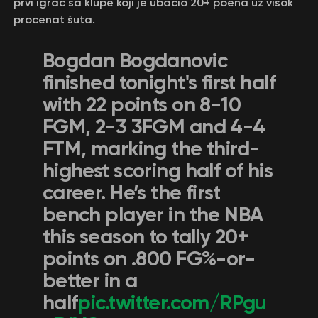
prvi igrač sa klupe koji je ubacio 20+ poena uz visok
procenat šuta.
Bogdan Bogdanovic
finished tonight's first half
with 22 points on 8-10
FGM, 2-3 3FGM and 4-4
FTM, marking the third-
highest scoring half of his
career. He’s the first
bench player in the NBA
this season to tally 20+
points on .800 FG%-or-
better in a
half
pic.twitter.com/RPgu