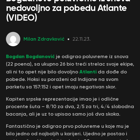
nedovoljno za pobedu Atlante
(VIDEO)
Milan Zdravković
22.11.23.
Bogdan Bogdanović
je odigrao poluvreme iz snova
(22 poena), sa ukupno 26 bio treći strelac svoje ekipe,
Atlanti
ali ni to opet nije bilo dovoljno
da dođe do
pobede. Hoksi su poraženi od Indijane na svom
parketu sa 157:152 i opet imaju negativan skor.
Кapiten srpske reprezentacije imao je i odlične
procente šuta – 8/10 za dva, 2/5 za tri, 4/4 slobodna
bacanja, ali je uz to upisao samo još dva skoka.
Fantastično je odigrao prvo poluvreme u koje mu je
bilo jedno od najboljih u karijeri. Ujedno je postao i