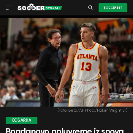
SOCCERBET
(Foto: Beta/AP Photo/Hakim Wright Sr.)
KOŠARKA
Bogdanovo poluvreme iz snova