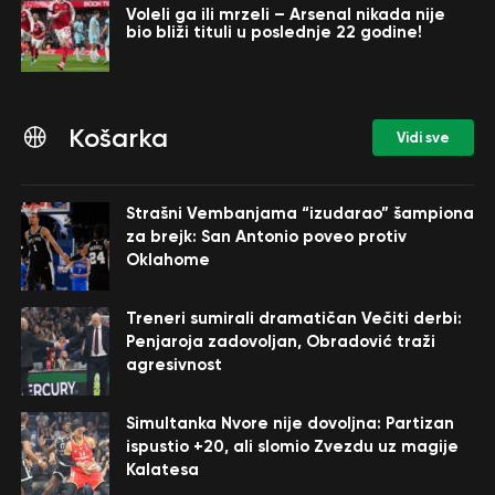
Voleli ga ili mrzeli – Arsenal nikada nije
bio bliži tituli u poslednje 22 godine!
Košarka
Vidi sve
Strašni Vembanjama “izudarao” šampiona
za brejk: San Antonio poveo protiv
Oklahome
Treneri sumirali dramatičan Večiti derbi:
Penjaroja zadovoljan, Obradović traži
agresivnost
Simultanka Nvore nije dovoljna: Partizan
ispustio +20, ali slomio Zvezdu uz magije
Kalatesa