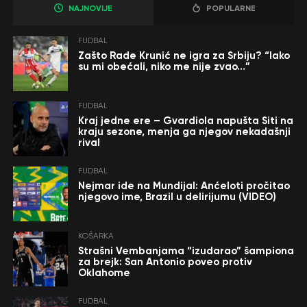
NAJNOVIJE
POPULARNE
FUDBAL
Zašto Rade Krunić ne igra za Srbiju? “Iako
su mi obećali, niko me nije zvao…”
FUDBAL
Kraj jedne ere – Gvardiola napušta Siti na
kraju sezone, menja ga njegov nekadašnji
rival
FUDBAL
Nejmar ide na Mundijal: Anćeloti pročitao
njegovo ime, Brazil u delirijumu (VIDEO)
KOŠARKA
Strašni Vembanjama “izudarao” šampiona
za brejk: San Antonio poveo protiv
Oklahome
FUDBAL