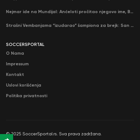
Nejmar ide na Mundijal: Anćeloti pročitao njegovo ime, Brazil u delirijumu (VIDEO)
Strašni Vembanjama “izudarao” šampiona za brejk: San Antonio poveo protiv Oklahome
SOCCERSPORTAL
O Nama
Impressum
Kontakt
Uslovi korišćenja
Politika privatnosti
© 2025 SoccerSportal.rs. Sva prava zadržana.