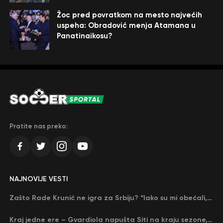
Žoc pred povratkom na mesto najvećih
uspeha: Obradović menja Atamana u
Panatinaikosu?
Pratite nas preko:
NAJNOVIJE VESTI
Zašto Rade Krunić ne igra za Srbiju? “Iako su mi obećali, niko me nije zvao…”
Kraj jedne ere – Gvardiola napušta Siti na kraju sezone, menja ga njegov nekadašnji rival