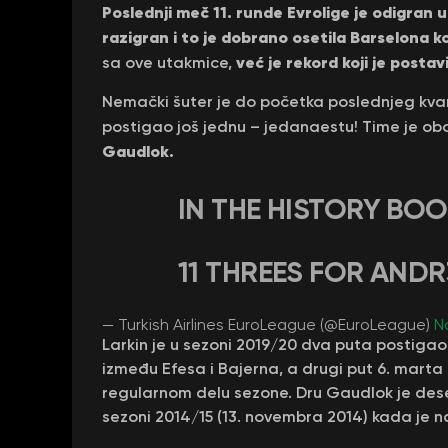
Poslednji meč 11. runde Evrolige je odigran 
razigran i to je dobrano osetila Barselona k
već je rekord koji je posta
sa ove utakmice,
Nemački šuter je do početka poslednjeg kvart
postigao još jednu – jedanaestu! Time je obo
Gaudlok.
IN THE HISTORY BOO
11 THREES FOR AND
— Turkish Airlines EuroLeague (@EuroLeague)
N
Larkin je u sezoni 2019/20 dva puta postigao 
između Efesa i Bajerna, a drugi put 6. marta
regularnom delu sezone. Dru Gaudlok je dese
sezoni 2014/15 (13. novembra 2014) kada je n