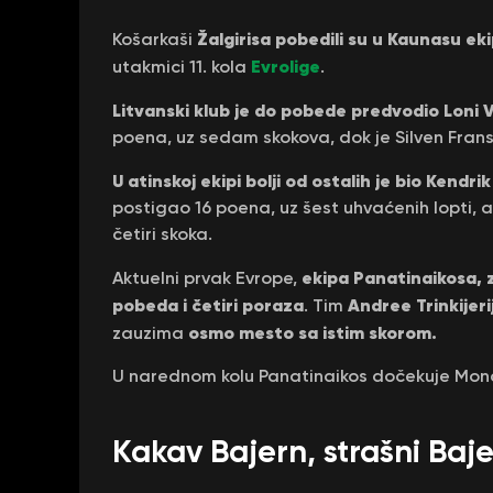
Žalgirisa pobedili su u Kaunasu e
Košarkaši
Evrolige
utakmici 11. kola
.
Litvanski klub je do pobede predvodio Loni 
poena, uz sedam skokova, dok je Silven Frans
U atinskoj ekipi bolji od ostalih je bio Kendri
postigao 16 poena, uz šest uhvaćenih lopti, a
četiri skoka.
ekipa Panatinaikosa, 
Aktuelni prvak Evrope,
pobeda i četiri poraza
Andree Trinkijeri
. Tim
osmo mesto sa istim skorom.
zauzima
U narednom kolu Panatinaikos dočekuje Monako
Kakav Bajern, strašni Baj