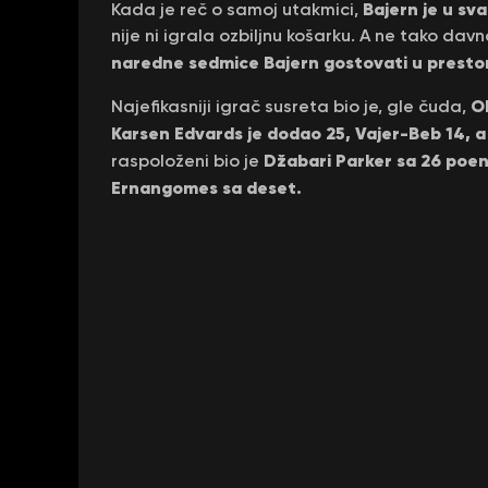
Bajern je u s
Kada je reč o samoj utakmici,
nije ni igrala ozbiljnu košarku. A ne tako dav
naredne sedmice Bajern gostovati u prestoni
Ob
Najefikasniji igrač susreta bio je, gle čuda,
Karsen Edvards je dodao 25, Vajer-Beb 14, 
Džabari Parker sa 26 poe
raspoloženi bio je
Ernangomes sa deset.