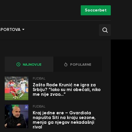
Soccerbet
SPORTOVA
NAJNOVIJE
POPULARNE
FUDBAL
Zašto Rade Krunić ne igra za
Srbiju? “Iako su mi obećali, niko
me nije zvao…”
FUDBAL
Kraj jedne ere – Gvardiola
napušta Siti na kraju sezone,
menja ga njegov nekadašnji
rival