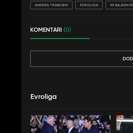
ANDREA TRINKIJERI
EVROLIGA
KK BAJERN M
KOMENTARI
(0)
DOD
Evroliga