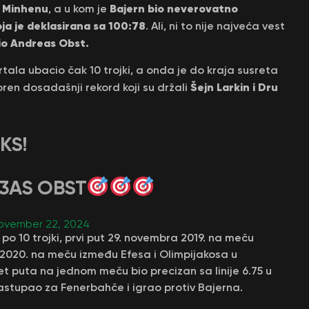
u Minhenu
Bajern bio neverovatno
, a u kom je
oja je deklasirana sa 100:78
. Ali, ni to nije najveća vest
vio Andreas Obst.
ala ubacio čak 10 trojki, a onda je do kraja susreta
Šejn Larkin i Dru
ren dosadašnji rekord koji su držali
KS!
R3AS OBST
ovember 22, 2024
po 10 trojki, prvi put 29. novembra 2019. na meču
 2020. na meču između Efesa i Olimpijakosa u
t puta na jednom meču bio precizan sa linije 6.75 u
astupao za Fenerbahče i igrao protiv Bajerna.