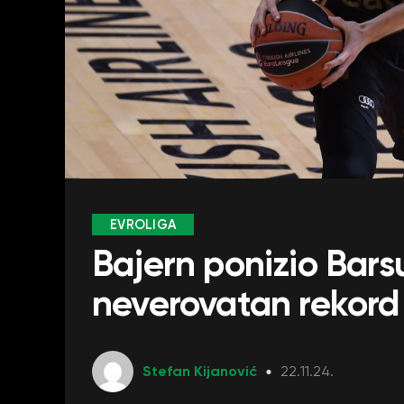
EVROLIGA
Bajern ponizio Bars
neverovatan rekord 
Stefan Kijanović
22.11.24.