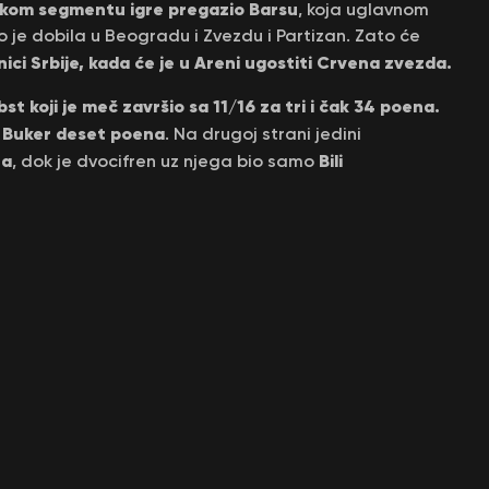
vakom segmentu igre pregazio Barsu
, koja uglavnom
no je dobila u Beogradu i Zvezdu i Partizan. Zato će
ci Srbije, kada će je u Areni ugostiti Crvena zvezda.
st koji je meč završio sa 11/16 za tri i čak 34 poena.
a Buker deset poena
. Na drugoj strani jedini
na
Bili
, dok je dvocifren uz njega bio samo