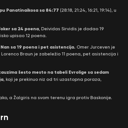
kipu Panatinaikosa sa 84:77
(28:18, 21:24, 16:21, 19:14), u
Voker sa 24 poena
, Deividas Sirvidis je dodao 19
isko upisao 12 poena.
k Nan sa 19 poena i pet asistencija.
Omer Jurceven je
 Lorenco Braun je zabeležio 11 poena, pet asistencija i
zauzima šesto mesto na tabeli Evrolige sa sedam
ja
, koji je prekinuo niz od tri uzastopna poraza,
, a Žalgiris na svom terenu igra protiv Baskonije.
ern