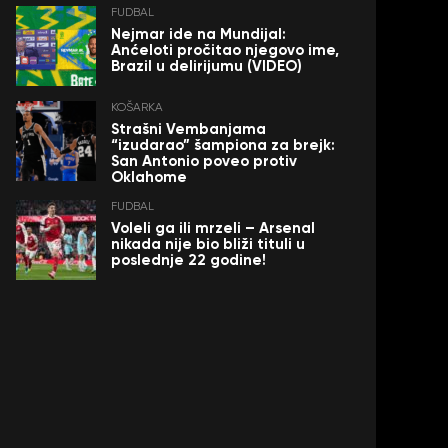
FUDBAL
Nejmar ide na Mundijal:
Anćeloti pročitao njegovo ime,
Brazil u delirijumu (VIDEO)
KOŠARKA
Strašni Vembanjama
“izudarao” šampiona za brejk:
San Antonio poveo protiv
Oklahome
FUDBAL
Voleli ga ili mrzeli – Arsenal
nikada nije bio bliži tituli u
poslednje 22 godine!