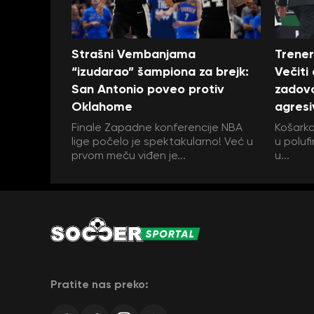
Strašni Vembanjama
Trener
“izudarao” šampiona za brejk:
Večiti
San Antonio poveo protiv
zadovo
Oklahome
agresi
Finale Zapadne konferencije NBA
Košarka
lige počelo je spektakularno! Već u
u polufi
prvom meču viđen je...
u...
Pratite nas preko: