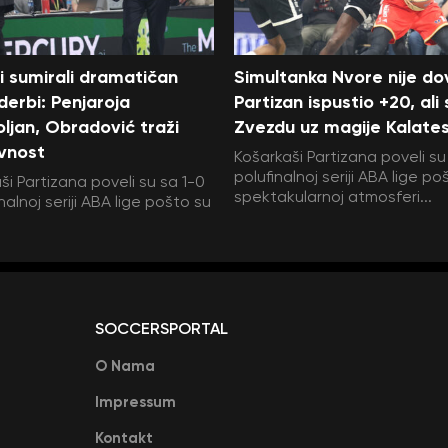
i sumirali dramatičan
Simultanka Nvore nije dov
 derbi: Penjaroja
Partizan ispustio +20, ali
ljan, Obradović traži
Zvezdu uz magije Kalate
vnost
Košarkaši Partizana poveli su
polufinalnoj seriji ABA lige po
ši Partizana poveli su sa 1-0
spektakularnoj atmosferi...
nalnoj seriji ABA lige pošto su
SOCCERSPORTAL
O Nama
Impressum
Kontakt