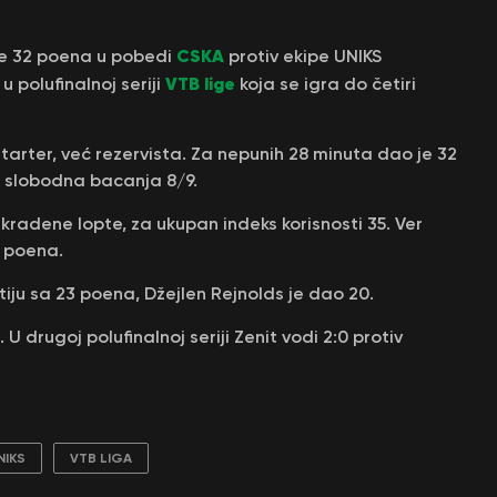
CSKA
e 32 poena u pobedi
protiv ekipe UNIKS
VTB lige
u polufinalnoj seriji
koja se igra do četiri
 starter, već rezervista. Za nepunih 28 minuta dao je 32
 a slobodna bacanja 8/9.
 ukradene lopte, za ukupan indeks korisnosti 35. Ver
6 poena.
tiju sa 23 poena, Džejlen Rejnolds je dao 20.
 drugoj polufinalnoj seriji Zenit vodi 2:0 protiv
NIKS
VTB LIGA