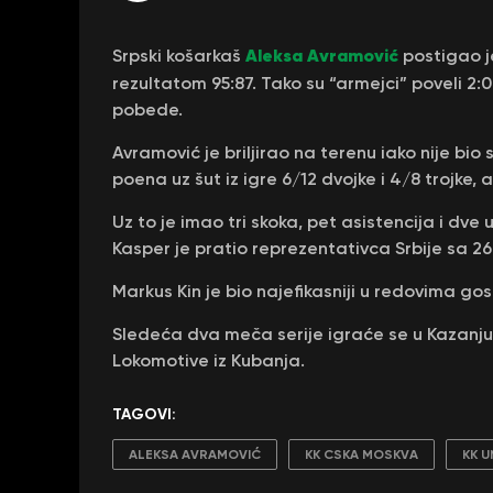
Aleksa Avramović
Srpski košarkaš
postigao j
rezultatom 95:87. Tako su “armejci” poveli 2:0 
pobede.
Avramović je briljirao na terenu iako nije bio
poena uz šut iz igre 6/12 dvojke i 4/8 trojke,
Uz to je imao tri skoka, pet asistencija i dve
Kasper je pratio reprezentativca Srbije sa 2
Markus Kin je bio najefikasniji u redovima gos
Sledeća dva meča serije igraće se u Kazanju. U
Lokomotive iz Kubanja.
TAGOVI:
ALEKSA AVRAMOVIĆ
KK CSKA MOSKVA
KK U