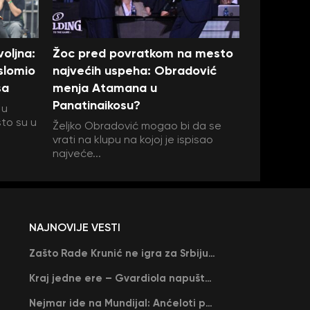
oljna:
Žoc pred povratkom na mesto
 slomio
najvećih uspeha: Obradović
sa
menja Atamana u
Panatinaikosu?
 u
što su u
Željko Obradović mogao bi da se
vrati na klupu na kojoj je ispisao
najveće...
NAJNOVIJE VESTI
Zašto Rade Krunić ne igra za Srbiju? “Iako su mi obećali, niko me nije zvao…”
Kraj jedne ere – Gvardiola napušta Siti na kraju sezone, menja ga njegov nekadašnji rival
Nejmar ide na Mundijal: Anćeloti pročitao njegovo ime, Brazil u delirijumu (VIDEO)