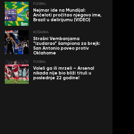
FUDBAL
Nejmar ide na Mundijal:
Anćeloti pročitao njegovo ime,
Brazil u delirijumu (VIDEO)
KOŠARKA
Strašni Vembanjama
“izudarao” šampiona za brejk:
San Antonio poveo protiv
Oklahome
FUDBAL
Voleli ga ili mrzeli – Arsenal
nikada nije bio bliži tituli u
poslednje 22 godine!