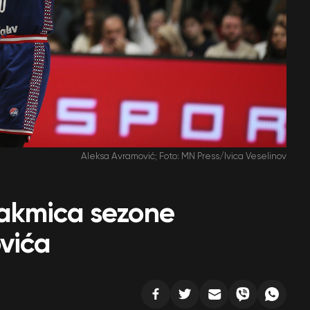
Aleksa Avramović; Foto: MN Press/Ivica Veselinov
akmica sezone
vića