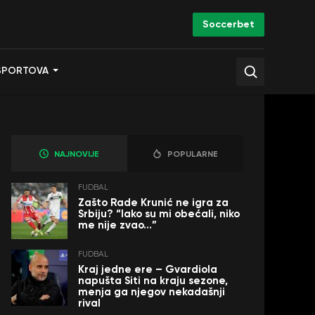
Soccerbet
SPORTOVA
NAJNOVIJE
POPULARNE
FUDBAL
Zašto Rade Krunić ne igra za
Srbiju? “Iako su mi obećali, niko
me nije zvao…”
FUDBAL
Kraj jedne ere – Gvardiola
napušta Siti na kraju sezone,
menja ga njegov nekadašnji
rival