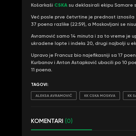
CSKA
Košarkaši
su deklasirali ekipu Samare 
Već posle prve četvrtine je prednost iznosil
37 poena razlike (22:59), a Moskovljani se ni
Avramović samo 14 minuta i za to vreme je up
ukradene lopte i indeks 20, drugi najbolji u ek
Upravo je Francuz bio najefikasniji sa 17 po
Kurbanov i Anton Astapkovič ubacili po 10 po
11 poena.
TAGOVI:
ALEKSA AVRAMOVIĆ
KK CSKA MOSKVA
KK 
KOMENTARI
(0)