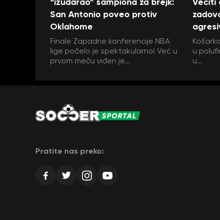
“izudarao” šampiona za brejk:
Večiti
San Antonio poveo protiv
zadovo
Oklahome
agresi
Finale Zapadne konferencije NBA
Košarka
lige počelo je spektakularno! Već u
u polufi
prvom meču viđen je...
u...
Pratite nas preko: