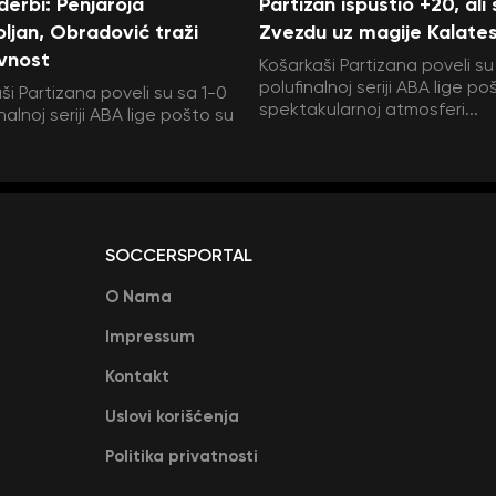
 derbi: Penjaroja
Partizan ispustio +20, ali
ljan, Obradović traži
Zvezdu uz magije Kalate
vnost
Košarkaši Partizana poveli su
polufinalnoj seriji ABA lige po
ši Partizana poveli su sa 1-0
spektakularnoj atmosferi...
nalnoj seriji ABA lige pošto su
SOCCERSPORTAL
O Nama
Impressum
Kontakt
Uslovi korišćenja
Politika privatnosti