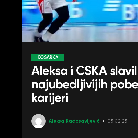
KOŠARKA
Aleksa i CSKA slavi
najubedljivijih pob
karijeri
Aleksa Radosavljević
05.02.25.