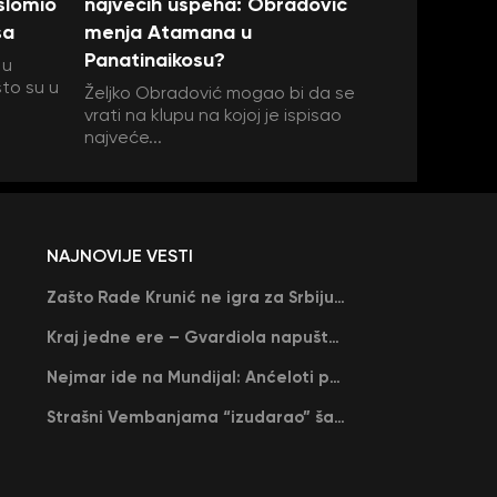
 slomio
najvećih uspeha: Obradović
sa
menja Atamana u
Panatinaikosu?
 u
što su u
Željko Obradović mogao bi da se
vrati na klupu na kojoj je ispisao
najveće...
NAJNOVIJE VESTI
Zašto Rade Krunić ne igra za Srbiju? “Iako su mi obećali, niko me nije zvao…”
Kraj jedne ere – Gvardiola napušta Siti na kraju sezone, menja ga njegov nekadašnji rival
Nejmar ide na Mundijal: Anćeloti pročitao njegovo ime, Brazil u delirijumu (VIDEO)
Strašni Vembanjama “izudarao” šampiona za brejk: San Antonio poveo protiv Oklahome