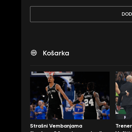
DOD
Košarka
Strašni Vembanjama
Trener