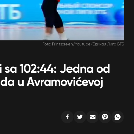
Foto: Printscreen/Youtube/Единая Лига ВТБ
li sa 102:44: Jedna od
eda u Avramovićevoj