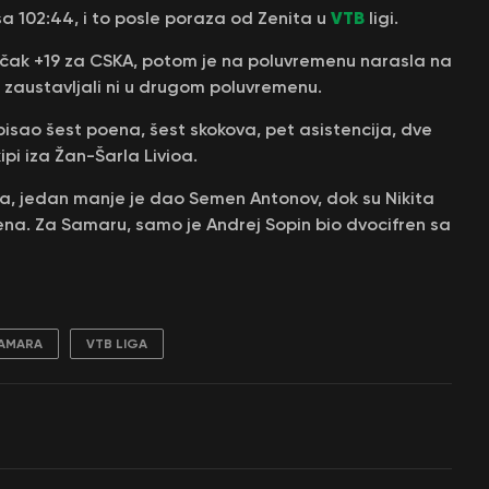
VTB
sa 102:44, i to posle poraza od Zenita u
ligi.
a čak +19 za CSKA, potom je na poluvremenu narasla na
su zaustavljali ni u drugom poluvremenu.
isao šest poena, šest skokova, pet asistencija, dve
ipi iza Žan-Šarla Livioa.
ena, jedan manje je dao Semen Antonov, dok su Nikita
ena. Za Samaru, samo je Andrej Sopin bio dvocifren sa
SAMARA
VTB LIGA