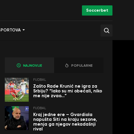
Soccerbet
SPORTOVA
NAJNOVIJE
POPULARNE
FUDBAL
Zašto Rade Krunić ne igra za
Srbiju? “Iako su mi obećali, niko
me nije zvao…”
FUDBAL
Kraj jedne ere – Gvardiola
napušta Siti na kraju sezone,
menja ga njegov nekadašnji
rival