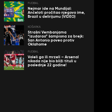
FUDBAL
Nejmar ide na Mundijal:
Anćeloti pročitao njegovo ime,
Brazil u delirijumu (VIDEO)
KOŠARKA
Strašni Vembanjama
“izudarao” šampiona za brejk:
San Antonio poveo protiv
Oklahome
FUDBAL
Voleli ga ili mrzeli – Arsenal
nikada nije bio bliži tituli u
poslednje 22 godine!