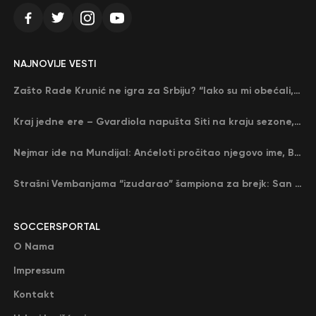
NAJNOVIJE VESTI
Zašto Rade Krunić ne igra za Srbiju? “Iako su mi obećali, niko me nije zvao…”
Kraj jedne ere – Gvardiola napušta Siti na kraju sezone, menja ga njegov nekadašnji rival
Nejmar ide na Mundijal: Anćeloti pročitao njegovo ime, Brazil u delirijumu (VIDEO)
Strašni Vembanjama “izudarao” šampiona za brejk: San Antonio poveo protiv Oklahome
SOCCERSPORTAL
O Nama
Impressum
Kontakt