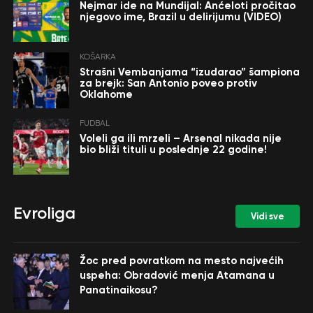
Nejmar ide na Mundijal: Anćeloti pročitao
njegovo ime, Brazil u delirijumu (VIDEO)
KOŠARKA
Strašni Vembanjama “izudarao” šampiona
za brejk: San Antonio poveo protiv
Oklahome
FUDBAL
Voleli ga ili mrzeli – Arsenal nikada nije
bio bliži tituli u poslednje 22 godine!
Evroliga
Vidi sve
Žoc pred povratkom na mesto najvećih
uspeha: Obradović menja Atamana u
Panatinaikosu?