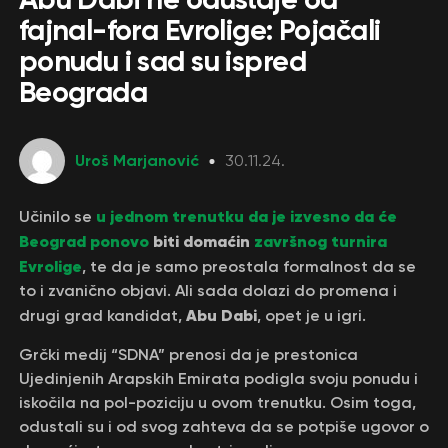
fajnal-fora Evrolige: Pojačali
ponudu i sad su ispred
Beograda
Uroš Marjanović
30.11.24.
u jednom trenutku da je izvesno da će
Učinilo se
Beograd ponovo
biti domaćin
završnog turnira
Evrolige
, te da je samo preostala formalnost da se
to i zvanično objavi. Ali sada dolazi do promena i
Abu Dabi
drugi grad kandidat,
, opet je u igri.
Grčki medij “SDNA” prenosi da je prestonica
Ujedinjenih Arapskih Emirata podigla svoju ponudu i
iskočila na pol-poziciju u ovom trenutku. Osim toga,
odustali su i od svog zahteva da se potpiše ugovor o