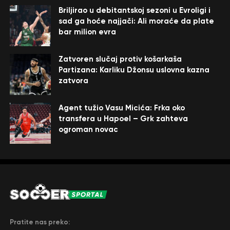
Briljirao u debitantskoj sezoni u Evroligi i
sad ga hoće najjači: Ali moraće da plate
bar milion evra
Zatvoren slučaj protiv košarkaša
Partizana: Karliku Džonsu uslovna kazna
zatvora
Agent tužio Vasu Micića: Frka oko
transfera u Hapoel – Grk zahteva
ogroman novac
Pratite nas preko: