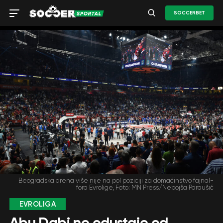
SOCCERBET
Beogradska arena više nije na pol poziciji za domaćinstvo fajnal-
fora Evrolige, Foto: MN Press/Nebojša Paraušić
EVROLIGA
Abu Dabi ne odustaje od