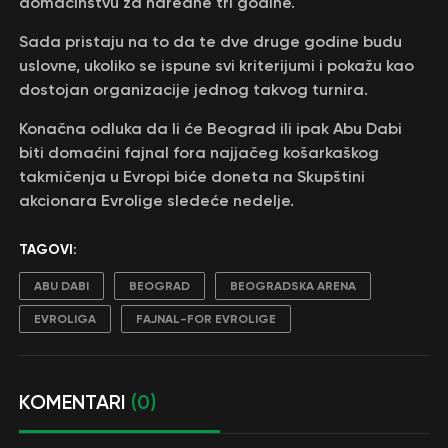
domaćinstvu za naredne tri godine.
Sada pristaju na to da te dve druge godine budu
uslovne, ukoliko se ispune svi kriterijumi i pokažu kao
dostojan organizacije jednog takvog turnira.
Konačna odluka da li će Beograd ili ipak Abu Dabi
biti domaćini fajnal fora najjačeg košarkaškog
takmičenja u Evropi biće doneta na Skupštini
akcionara Evrolige sledeće nedelje.
TAGOVI:
ABU DABI
BEOGRAD
BEOGRADSKA ARENA
EVROLIGA
FAJNAL-FOR EVROLIGE
KOMENTARI
(0)