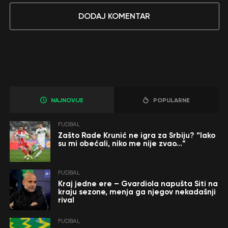
DODAJ KOMENTAR
NAJNOVIJE
POPULARNE
FUDBAL
Zašto Rade Krunić ne igra za Srbiju? “Iako
su mi obećali, niko me nije zvao…”
FUDBAL
Kraj jedne ere – Gvardiola napušta Siti na
kraju sezone, menja ga njegov nekadašnji
rival
FUDBAL