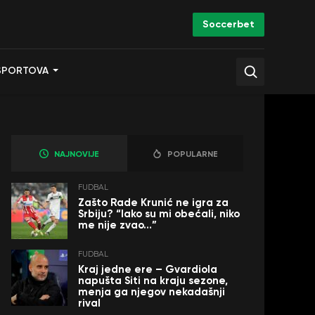
Soccerbet
SPORTOVA
NAJNOVIJE
POPULARNE
FUDBAL
Zašto Rade Krunić ne igra za
Srbiju? “Iako su mi obećali, niko
me nije zvao…”
FUDBAL
Kraj jedne ere – Gvardiola
napušta Siti na kraju sezone,
menja ga njegov nekadašnji
rival