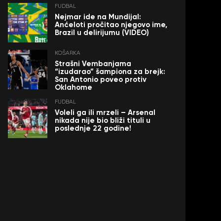
FUDBAL
Nejmar ide na Mundijal:
Anćeloti pročitao njegovo ime,
Brazil u delirijumu (VIDEO)
KOŠARKA
Strašni Vembanjama
“izudarao” šampiona za brejk:
San Antonio poveo protiv
Oklahome
FUDBAL
Voleli ga ili mrzeli – Arsenal
nikada nije bio bliži tituli u
poslednje 22 godine!