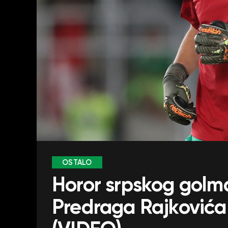
OSTALO
Horor srpskog golm
Predraga Rajkovića