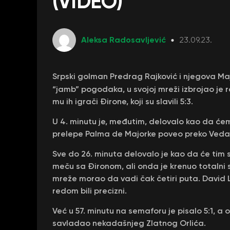
(VIDEO)
Aleksa Radosavljević
23.09.23.
Srpski golman Predrag Rajković i njegova Majo
“jamb” pogodaka, u svojoj mreži izbrojao je r
mu ih igrači Đirone, koji su slavili 5:3.
U 4. minutu je, međutim, delovalo kao da ćem
prelepe Palma de Majorke poveo preko Vedata
Sve do 26. minuta delovalo je kao da će tim
meču sa Đironom, ali onda je krenuo totalni s
mreže morao da vadi čak četiri puta. David L
redom bili precizni.
Već u 57. minutu na semaforu je pisalo 5:1, a o
savladao nekadašnjeg Zlatnog Orlića.