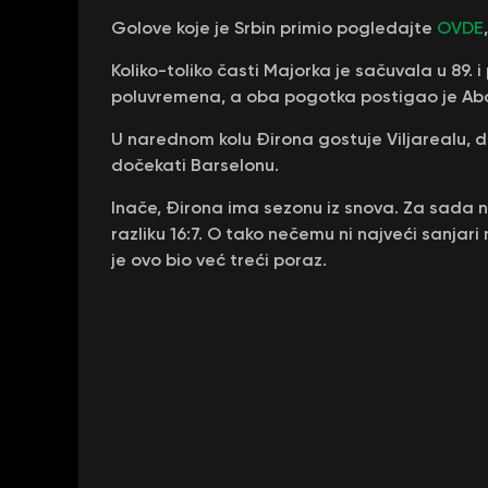
Golove koje je Srbin primio pogledajte
OVDE
Koliko-toliko časti Majorka je sačuvala u 89
poluvremena, a oba pogotka postigao je Ab
U narednom kolu Đirona gostuje Viljarealu, 
dočekati Barselonu.
Inače, Đirona ima sezonu iz snova. Za sada n
razliku 16:7. O tako nečemu ni najveći sanjar
je ovo bio već treći poraz.