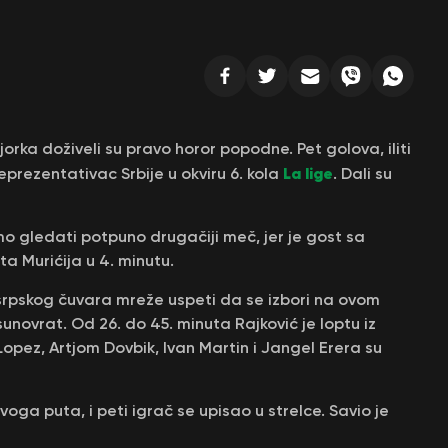
rka doživeli su pravo horor popodne. Pet golova, iliti
La lige
eprezentativac Srbije u okviru 6. kola
. Dali su
o gledati potpuno drugačiji meč, jer je gost sa
 Murićija u 4. minutu.
 srpskog čuvara mreže uspeti da se izbori na ovom
unovrat. Od 26. do 45. minuta Rajković je loptu iz
opez, Artjom Dovbik, Ivan Martin i Jangel Erera su
voga puta, i peti igrač se upisao u strelce. Savio je