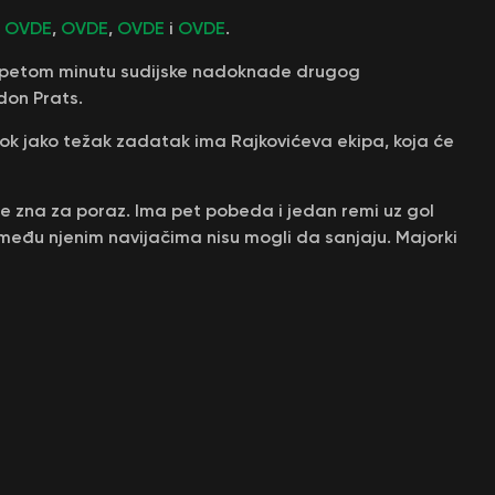
,
OVDE
,
OVDE
,
OVDE
i
OVDE
.
. i petom minutu sudijske nadoknade drugog
don Prats.
dok jako težak zadatak ima Rajkovićeva ekipa, koja će
e zna za poraz. Ima pet pobeda i jedan remi uz gol
i među njenim navijačima nisu mogli da sanjaju. Majorki