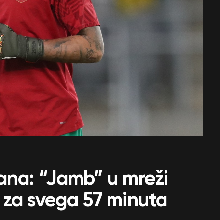
ana: “Jamb” u mreži
 za svega 57 minuta