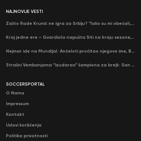
NAJNOVIJE VESTI
Zašto Rade Krunić ne igra za Srbiju? “Iako su mi obećali, niko me nije zvao…”
Kraj jedne ere – Gvardiola napušta Siti na kraju sezone, menja ga njegov nekadašnji rival
Nejmar ide na Mundijal: Anćeloti pročitao njegovo ime, Brazil u delirijumu (VIDEO)
Strašni Vembanjama “izudarao” šampiona za brejk: San Antonio poveo protiv Oklahome
SOCCERSPORTAL
O Nama
Impressum
Kontakt
Uslovi korišćenja
Politika privatnosti