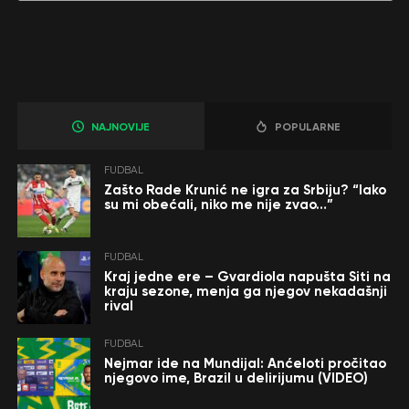
NAJNOVIJE
POPULARNE
FUDBAL
Zašto Rade Krunić ne igra za Srbiju? “Iako
su mi obećali, niko me nije zvao…”
FUDBAL
Kraj jedne ere – Gvardiola napušta Siti na
kraju sezone, menja ga njegov nekadašnji
rival
FUDBAL
Nejmar ide na Mundijal: Anćeloti pročitao
njegovo ime, Brazil u delirijumu (VIDEO)