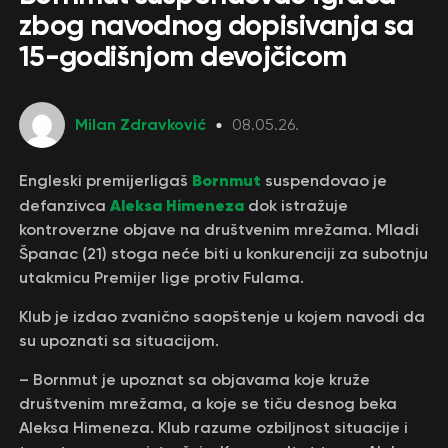
zbog navodnog dopisivanja sa
15-godišnjom devojčicom
Milan Zdravković
08.05.26.
Bornmut
Engleski premijerligaš
suspendovao je
Aleksa Himeneza
defanzivca
dok istražuje
kontroverzne objave na društvenim mrežama. Mladi
Španac (21) stoga neće biti u konkurenciji za subotnju
utakmicu Premijer lige protiv Fulama.
Кlub je izdao zvanično saopštenje u kojem navodi da
su upoznati sa situacijom.
– Bornmut je upoznat sa objavama koje kruže
društvenim mrežama, a koje se tiču desnog beka
Aleksa Himeneza. Кlub razume ozbiljnost situacije i