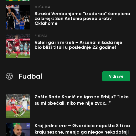
KOŠARKA
Strašni Vembanjama “izudarao” šampiona
za brejk: San Antonio poveo protiv
Oklahome
FUDBAL
Voleli ga ili mrzeli – Arsenal nikada nije
bio bliži tituli u poslednje 22 godine!
Fudbal
Vidi sve
Zašto Rade Krunić ne igra za Srbiju? “Iako
su mi obećali, niko me nije zvao…”
Kraj jedne ere – Gvardiola napušta Siti na
kraju sezone, menja ga njegov nekadašnji