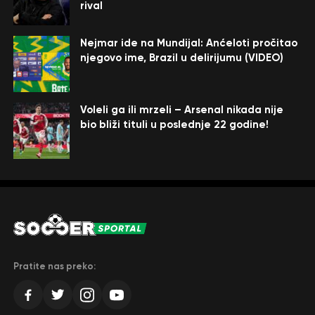
rival
Nejmar ide na Mundijal: Anćeloti pročitao
njegovo ime, Brazil u delirijumu (VIDEO)
Voleli ga ili mrzeli – Arsenal nikada nije
bio bliži tituli u poslednje 22 godine!
Pratite nas preko: