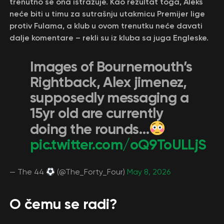
trenutno se ona istražuje. Кao rezultat toga, Aleks
neće biti u timu za sutrašnju utakmicu Premijer lige
protiv Fulama, a klub u ovom trenutku neće davati
dalje komentare – rekli su iz kluba sa juga Engleske.
Images of Bournemouth’s
Rightback, Alex jimenez,
supposedly messaging a
15yr old are currently
doing the rounds…
pic.twitter.com/oQ9ToULLjS
— The 44
(@The_Forty_Four)
May 8, 2026
O čemu se radi?