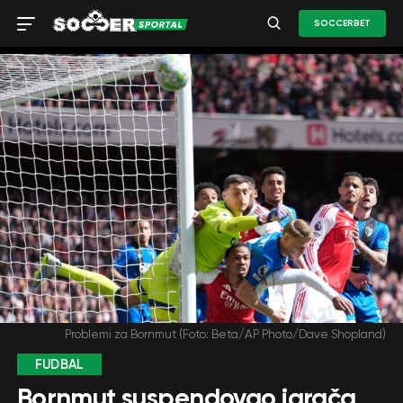
SOCCERBET
Problemi za Bornmut (Foto: Beta/AP Photo/Dave Shopland)
FUDBAL
Bornmut suspendovao igrača