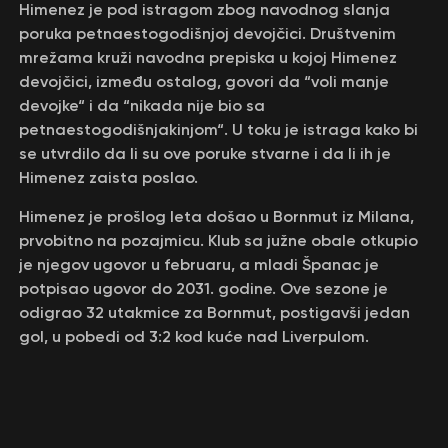
Himenez je pod istragom zbog navodnog slanja
poruka petnaestogodišnjoj devojčici. Društvenim
mrežama kruži navodna prepiska u kojoj Himenez
devojčici, između ostalog, govori da “voli manje
devojke“ i da “nikada nije bio sa
petnaestogodišnjakinjom“. U toku je istraga kako bi
se utvrdilo da li su ove poruke stvarne i da li ih je
Himenez zaista poslao.
Himenez je prošlog leta došao u Bornmut iz Milana,
prvobitno na pozajmicu. Кlub sa južne obale otkupio
je njegov ugovor u februaru, a mladi Španac je
potpisao ugovor do 2031. godine. Ove sezone je
odigrao 32 utakmice za Bornmut, postigavši jedan
gol, u pobedi od 3:2 kod kuće nad Liverpulom.