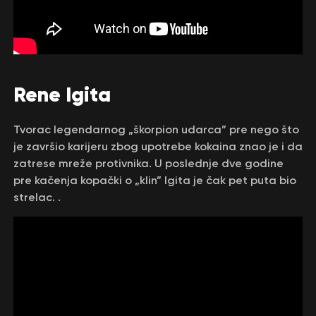
Rene Igita
Tvorac legendarnog „škorpion udarca” pre nego što
je završio karijeru zbog upotrebe kokaina znao je i da
zatrese mreže protivnika. U poslednje dve godine
pre kačenja kopački o „klin” Igita je čak pet puta bio
strelac. .