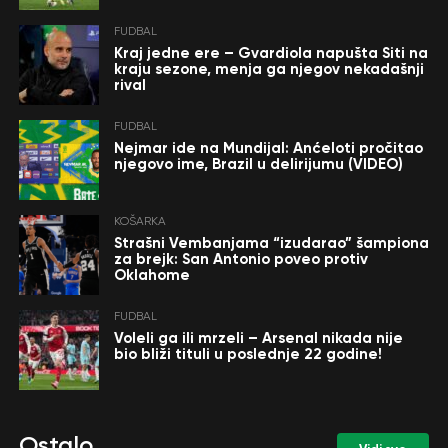
FUDBAL
Kraj jedne ere – Gvardiola napušta Siti na
kraju sezone, menja ga njegov nekadašnji
rival
FUDBAL
Nejmar ide na Mundijal: Anćeloti pročitao
njegovo ime, Brazil u delirijumu (VIDEO)
KOŠARKA
Strašni Vembanjama “izudarao” šampiona
za brejk: San Antonio poveo protiv
Oklahome
FUDBAL
Voleli ga ili mrzeli – Arsenal nikada nije
bio bliži tituli u poslednje 22 godine!
Ostalo