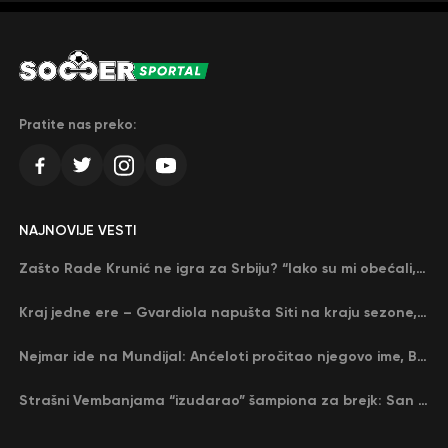
Pratite nas preko:
NAJNOVIJE VESTI
Zašto Rade Krunić ne igra za Srbiju? “Iako su mi obećali, niko me nije zvao…”
Kraj jedne ere – Gvardiola napušta Siti na kraju sezone, menja ga njegov nekadašnji rival
Nejmar ide na Mundijal: Anćeloti pročitao njegovo ime, Brazil u delirijumu (VIDEO)
Strašni Vembanjama “izudarao” šampiona za brejk: San Antonio poveo protiv Oklahome