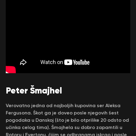
Peter Šmajhel
Verovatno jedna od najboljih kupovina ser Aleksa
Fergusona. Škot ga je doveo posle njegovih šest
pogodaka u Danskoj (što je bilo otprilike 20 odsto od
učinka celog tima). Šmajhela su dobro zapamtili u
Rotoru i Evertonu, čijim se odbranama iskrao i posle