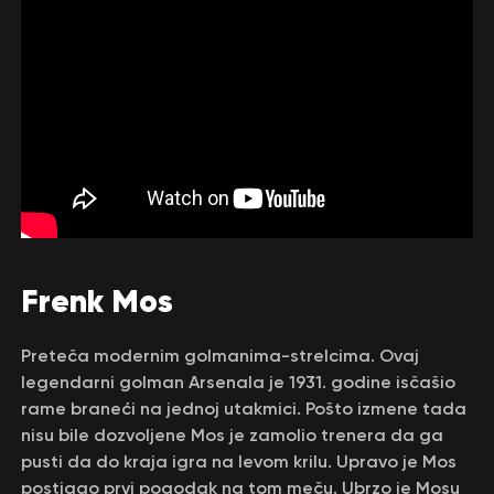
Frenk Mos
Preteča modernim golmanima-strelcima. Ovaj
legendarni golman Arsenala je 1931. godine isčašio
rame braneći na jednoj utakmici. Pošto izmene tada
nisu bile dozvoljene Mos je zamolio trenera da ga
pusti da do kraja igra na levom krilu. Upravo je Mos
postigao prvi pogodak na tom meču. Ubrzo je Mosu