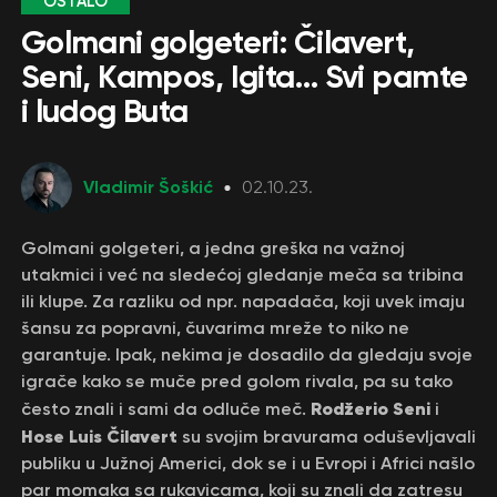
OSTALO
Golmani golgeteri: Čilavert,
Seni, Kampos, Igita… Svi pamte
i ludog Buta
Vladimir Šoškić
02.10.23.
Golmani golgeteri, a jedna greška na važnoj
utakmici i već na sledećoj gledanje meča sa tribina
ili klupe. Za razliku od npr. napadača, koji uvek imaju
šansu za popravni, čuvarima mreže to niko ne
garantuje. Ipak, nekima je dosadilo da gledaju svoje
igrače kako se muče pred golom rivala, pa su tako
Rodžerio Seni
često znali i sami da odluče meč.
i
Hose Luis Čilavert
su svojim bravurama oduševljavali
publiku u Južnoj Americi, dok se i u Evropi i Africi našlo
par momaka sa rukavicama, koji su znali da zatresu