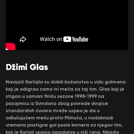
Džimi Glas
Navijači Karlajla su dobili božanstvo u vidu golmana
koji je odigrao samo tri meča za taj tim. Glas koji je
stigao u samom finišu sezone 1998-1999 na
pozajmicu iz Svindona zbog povrede dvojice
standardnih čuvara mreže uspeo je da u
odlučujućem meču protiv Plimuta, u nadoknadi
vremena postigne gol posle kornera za njegov tim,
koji je Karlajl spasio ispadanja u niži rang. Nikada