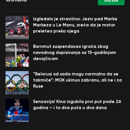
Vidi sve
Izgledalo je stravično: Jeziv pad Marka
Markeza u Le Manu, sreća da je motor
preleteo preko njega
Bornmut suspendovao igrača zbog
navodnog dopisivanja sa 15-godišnjom
devojčicom
“Belorusi od sada mogu normalno da se
takmiče”: MOK ukinuo zabranu, ali ne i za
Ruse
Senzacija! Kina izgubila prvi put posle 26
godina – i to dva puta u dva dana