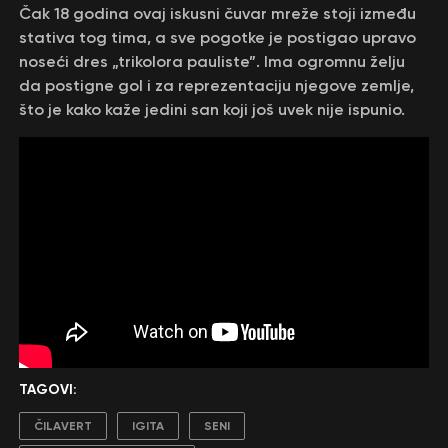
Čak 18 godina ovaj iskusni čuvar mreže stoji između
stativa tog tima, a sve pogotke je postigao upravo
noseći dres „trikolora pauliste”. Ima ogromnu želju
da postigne gol i za reprezentaciju njegove zemlje,
što je kako kaže jedini san koji još uvek nije ispunio.
TAGOVI:
ČILAVERT
IGITA
SENI