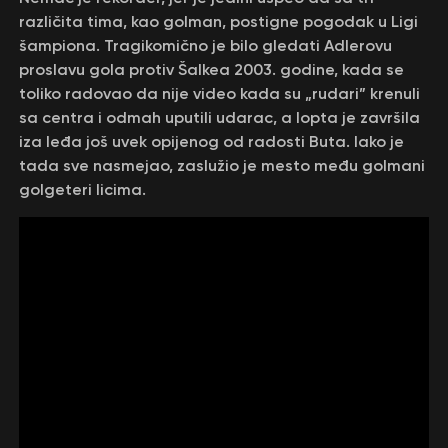
različita tima, kao golman, postigne pogodak u Ligi
šampiona. Tragikomično je bilo gledati Adlerovu
proslavu gola protiv Šalkea 2003. godine, kada se
toliko radovao da nije video kada su „rudari” krenuli
sa centra i odmah uputili udarac, a lopta je završila
iza leđa još uvek opijenog od radosti Buta. Iako je
tada sve nasmejao, zaslužio je mesto među golmani
golgeteri licima.