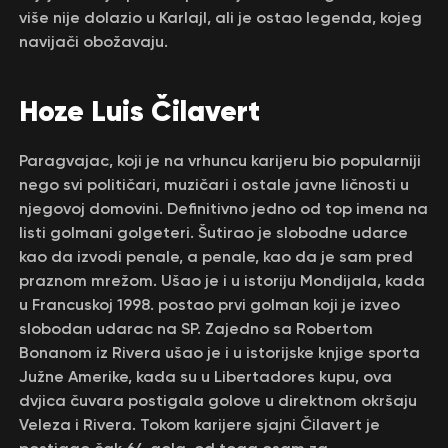
više nije dolazio u Karlajl, ali je ostao legenda, kojeg
navijači obožavaju.
Hoze Luis Čilavert
Paragvajac, koji je na vrhuncu karijeru bio popularniji
nego svi političari, muzičari i ostale javne ličnosti u
njegovoj domovini. Definitivno jedno od top imena na
listi golmani golgeteri. Šutirao je slobodne udarce
kao da izvodi penale, a penale, kao da je sam pred
praznom mrežom. Ušao je i u istoriju Mondijala, kada
u Francuskoj 1998. postao prvi golman koji je izveo
slobodan udarac na SP. Zajedno sa Robertom
Bonanom iz Rivera ušao je i u istorijske knjige sporta
Južne Amerike, kada su u Libertadores kupu, ova
dvjica čuvara postigala golove u direktnom okršaju
Veleza i Rivera. Tokom karijere sjajni Čilavert je