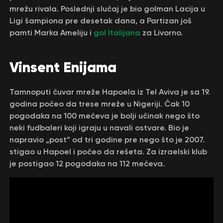
mrežu rivala. Poslednji slučaj je bio golman Lacija u
Ligi šampiona pre desetak dana, a Partizan još
pamti Marka Ameliju i
gol Italijana
za Livorno.
Vinsent Enijama
Tamnoputi čuvar mreže Hapoela iz Tel Aviva je sa 19.
godina počeo da trese mreže u Nigeriji. Čak 10
pogodaka na 100 mečeva je bolji učinak nego što
neki fudbaleri koji igraju u navali ostvare. Bio je
napravio „post” od tri godine pre nego što je 2007.
stigao u Hapoel i počeo da rešeta. Za izraelski klub
je postigao 12 pogodaka na 112 mečeva.