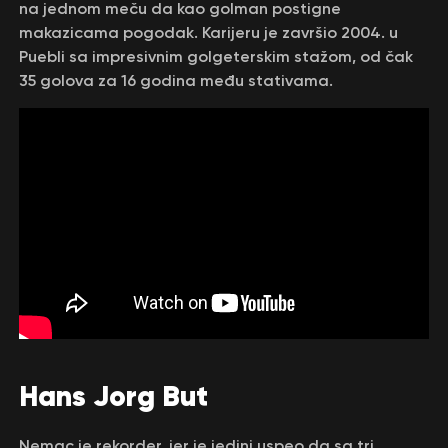
na jednom meču da kao golman postigne
makazicama pogodak. Karijeru je završio 2004. u
Puebli sa impresivnim golgeterskim stažom, od čak
35 golova za 16 godina među stativama.
Hans Jorg But
Nemac je rekorder, jer je jedini uspeo da sa tri