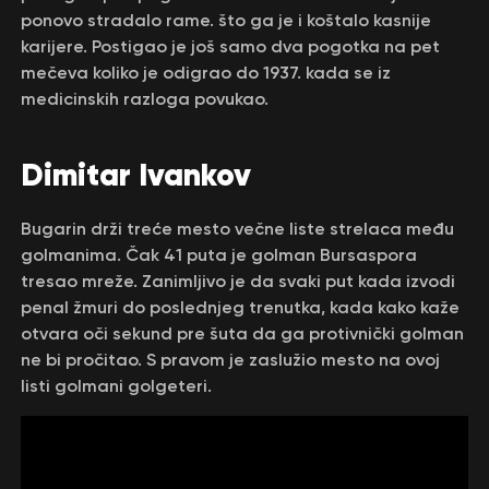
ponovo stradalo rame. što ga je i koštalo kasnije
karijere. Postigao je još samo dva pogotka na pet
mečeva koliko je odigrao do 1937. kada se iz
medicinskih razloga povukao.
Dimitar Ivankov
Bugarin drži treće mesto večne liste strelaca među
golmanima. Čak 41 puta je golman Bursaspora
tresao mreže. Zanimljivo je da svaki put kada izvodi
penal žmuri do poslednjeg trenutka, kada kako kaže
otvara oči sekund pre šuta da ga protivnički golman
ne bi pročitao. S pravom je zaslužio mesto na ovoj
listi golmani golgeteri.