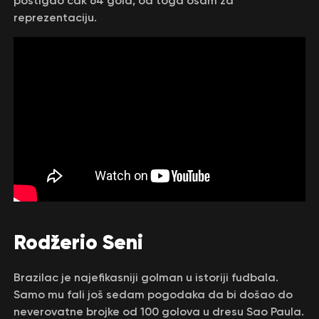
postigao čak 64 gola, od toga osam za
reprezentaciju.
Rodžerio Seni
Brazilac je najefikasniji golman u istoriji fudbala.
Samo mu fali još sedam pogodaka da bi došao do
neverovatne brojke od 100 golova u dresu Sao Paula.