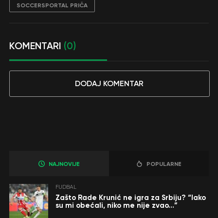
SOCCERSPORTAL PRIČA
KOMENTARI
(0)
DODAJ KOMENTAR
NAJNOVIJE
POPULARNE
FUDBAL
Zašto Rade Krunić ne igra za Srbiju? “Iako
su mi obećali, niko me nije zvao…”