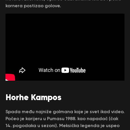
kornera postizao golove.
Horhe Kampos
Spada među najniže golmana koje je svet ikad video.
Počeo je karijeru u Pumasu 1988. kao napadač (čak
14. pogodaka u sezoni). Meksička legenda je uspeo