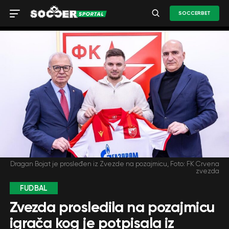
SOCCERBET
Dragan Bojat je prosleđen iz Zvezde na pozajmicu, Foto: FK Crvena
zvezda
FUDBAL
Zvezda prosledila na pozajmicu
igrača kog je potpisala iz