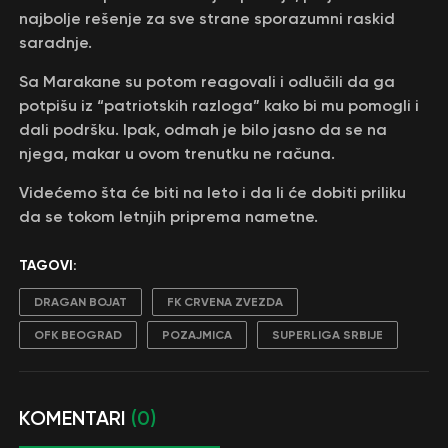
najbolje rešenje za sve strane sporazumni raskid
saradnje.
Sa Marakane su potom reagovali i odlučili da ga
potpišu iz “patriotskih razloga” kako bi mu pomogli i
dali podršku. Ipak, odmah je bilo jasno da se na
njega, makar u ovom trenutku ne računa.
Videćemo šta će biti na leto i da li će dobiti priliku
da se tokom letnjih priprema nametne.
TAGOVI:
DRAGAN BOJAT
FK CRVENA ZVEZDA
OFK BEOGRAD
POZAJMICA
SUPERLIGA SRBIJE
KOMENTARI
(0)