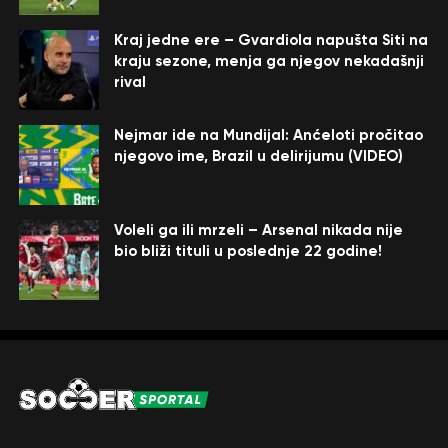
Kraj jedne ere – Gvardiola napušta Siti na
kraju sezone, menja ga njegov nekadašnji
rival
Nejmar ide na Mundijal: Anćeloti pročitao
njegovo ime, Brazil u delirijumu (VIDEO)
Voleli ga ili mrzeli – Arsenal nikada nije
bio bliži tituli u poslednje 22 godine!