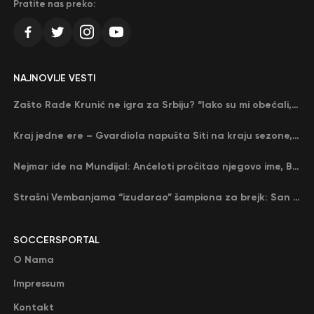
Pratite nas preko:
NAJNOVIJE VESTI
Zašto Rade Krunić ne igra za Srbiju? “Iako su mi obećali, niko me nije zvao…”
Kraj jedne ere – Gvardiola napušta Siti na kraju sezone, menja ga njegov nekadašnji rival
Nejmar ide na Mundijal: Anćeloti pročitao njegovo ime, Brazil u delirijumu (VIDEO)
Strašni Vembanjama “izudarao” šampiona za brejk: San Antonio poveo protiv Oklahome
SOCCERSPORTAL
O Nama
Impressum
Kontakt