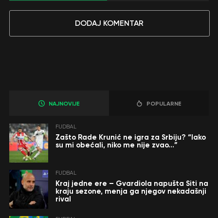
DODAJ KOMENTAR
NAJNOVIJE
POPULARNE
FUDBAL
Zašto Rade Krunić ne igra za Srbiju? “Iako
su mi obećali, niko me nije zvao…”
FUDBAL
Kraj jedne ere – Gvardiola napušta Siti na
kraju sezone, menja ga njegov nekadašnji
rival