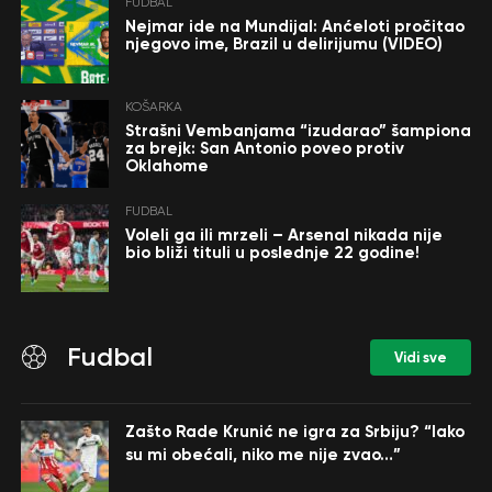
FUDBAL
Nejmar ide na Mundijal: Anćeloti pročitao
njegovo ime, Brazil u delirijumu (VIDEO)
KOŠARKA
Strašni Vembanjama “izudarao” šampiona
za brejk: San Antonio poveo protiv
Oklahome
FUDBAL
Voleli ga ili mrzeli – Arsenal nikada nije
bio bliži tituli u poslednje 22 godine!
Fudbal
Vidi sve
Zašto Rade Krunić ne igra za Srbiju? “Iako
su mi obećali, niko me nije zvao…”