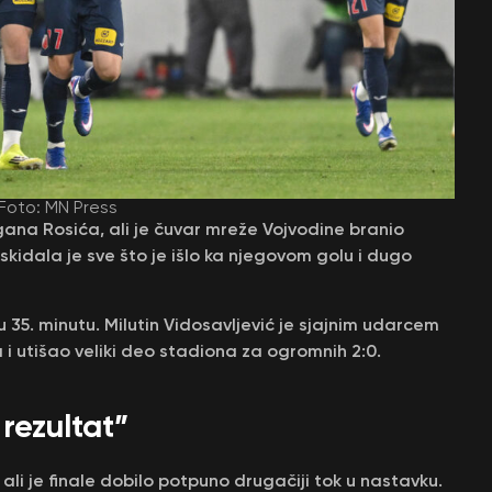
 Foto: MN Press
na Rosića, ali je čuvar mreže Vojvodine branio
kidala je sve što je išlo ka njegovom golu i dugo
35. minutu. Milutin Vidosavljević je sjajnim udarcem
i utišao veliki deo stadiona za ogromnih 2:0.
 rezultat”
 ali je finale dobilo potpuno drugačiji tok u nastavku.