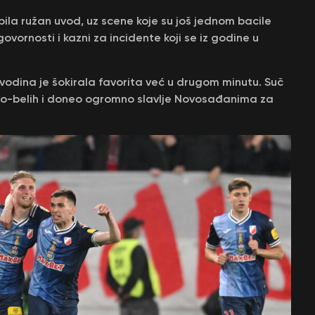
bila ružan uvod, uz scene koje su još jednom bacile
vornosti i kazni za incidente koji se iz godine u
vodina je šokirala favorita već u drugom minutu. Suč
eno-belih i doneo ogromno slavlje Novosađanima za