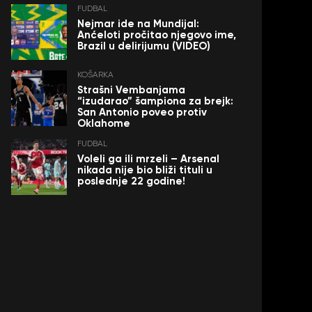
FUDBAL
Nejmar ide na Mundijal:
Anćeloti pročitao njegovo ime,
Brazil u delirijumu (VIDEO)
KOŠARKA
Strašni Vembanjama
“izudarao” šampiona za brejk:
San Antonio poveo protiv
Oklahome
FUDBAL
Voleli ga ili mrzeli – Arsenal
nikada nije bio bliži tituli u
poslednje 22 godine!