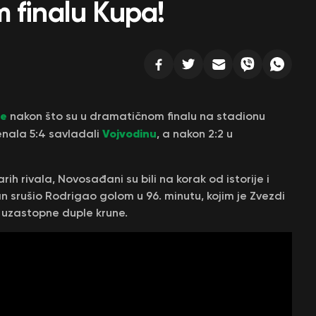
 finalu Kupa!
je
nakon što su u dramatičnom finalu na stadionu
Vojvodinu
enala 5:4 savladali
, a nakon 2:2 u
ih rivala, Novosađani su bili na korak od istorije i
an srušio Rodrigao golom u 96. minutu, kojim je Zvezdi
 uzastopne duple krune.