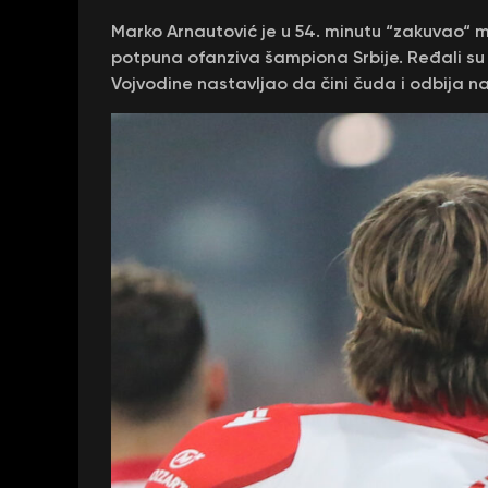
Marko Arnautović je u 54. minutu “zakuvao“ me
potpuna ofanziva šampiona Srbije. Ređali su
Vojvodine nastavljao da čini čuda i odbija na