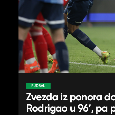
FUDBAL
Zvezda iz ponora do
Rodrigao u 96′, pa p