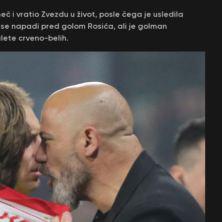
č i vratio Zvezdu u život, posle čega je usledila
 se napadi pred golom Rosića, ali je golman
lete crveno-belih.