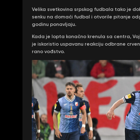
Velika svetkovina srpskog fudbala tako je do
senku na domaći fudbal i otvorile pitanje odgo
godinu ponavljaju.
Kada je lopta konačno krenula sa centra, Voj
je iskoristio uspavanu reakciju odbrane crv
rano vođstvo.