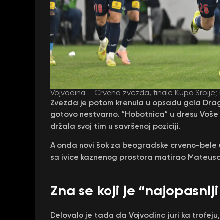
Vojvodina – Crvena zvezda, finale Kupa Srbije;
Zvezda je potom krenula u opsadu gola Draga
gotovo nestvarno. “Hobotnica“ u dresu Voše s
držala svoj tim u savršenoj poziciji.
A onda novi šok za beogradske crveno-bele u 
sa ivice kaznenog prostora matirao Mateusa 
Zna se koji je “najopasniji
Delovalo je tada da Vojvodina juri ka trofeju,