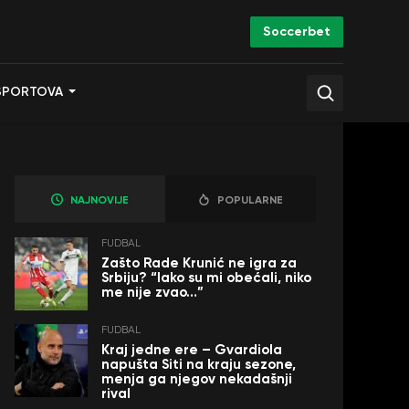
Soccerbet
SPORTOVA
NAJNOVIJE
POPULARNE
FUDBAL
Zašto Rade Krunić ne igra za
Srbiju? “Iako su mi obećali, niko
me nije zvao…”
FUDBAL
Kraj jedne ere – Gvardiola
napušta Siti na kraju sezone,
menja ga njegov nekadašnji
rival