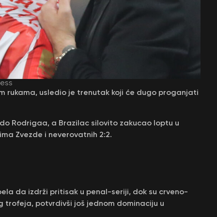
ress
im rukama, usledio je trenutak koji će dugo proganjati
 do Rodrigaa, a Brazilac silovito zakucao loptu u
ima Zvezde i neverovatnih 2:2.
la da izdrži pritisak u penal-seriji, dok su crveno-
ovog trofeja, potvrdivši još jednom dominaciju u