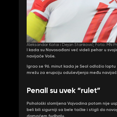
Aleksandar Katai i Dejan Stanković; Foto: MN P
I kada su Novosađani već videli pehar u svoj
navijače Voše.
Igrao se 96. minut kada je Seol odložio loptu
mrežu za erupciju oduševljenja među navijač
Penali su uvek “rulet”
Psihološki slomljena Vojvodina potom nije uspe
beli bili sigurniji sa bele tačke i stigli do n
domaćem fudbalu.