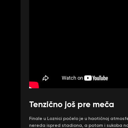
Tenzično još pre meča
Finale u Loznici počelo je u haotičnoj atmosf
nereda ispred stadiona, a potom i sukoba nav