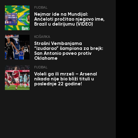
FUDBAL
Nejmar ide na Mundijal:
Anćeloti pročitao njegovo ime,
Brazil u delirijumu (VIDEO)
KOŠARKA
Strašni Vembanjama
“izudarao” šampiona za brejk:
San Antonio poveo protiv
Oklahome
FUDBAL
Voleli ga ili mrzeli – Arsenal
nikada nije bio bliži tituli u
poslednje 22 godine!