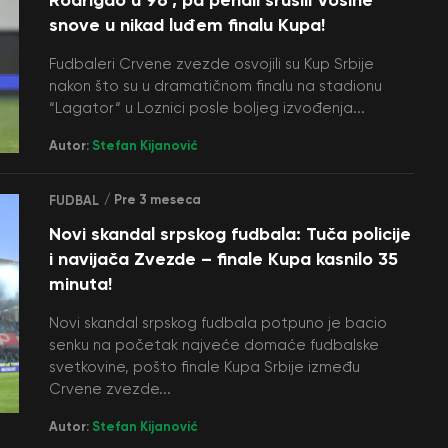
snove u nikad luđem finalu Kupa!
Fudbaleri Crvene zvezde osvojili su Kup Srbije
nakon što su u dramatičnom finalu na stadionu
“Lagator“ u Loznici posle boljeg izvođenja...
Autor:
Stefan Kijanović
/ Pre 3 meseca
FUDBAL
Novi skandal srpskog fudbala: Tuča policije
i navijača Zvezde – finale Kupa kasnilo 35
minuta!
Novi skandal srpskog fudbala potpuno je bacio
senku na početak najveće domaće fudbalske
svetkovine, pošto finale Kupa Srbije između
Crvene zvezde...
Autor:
Stefan Kijanović