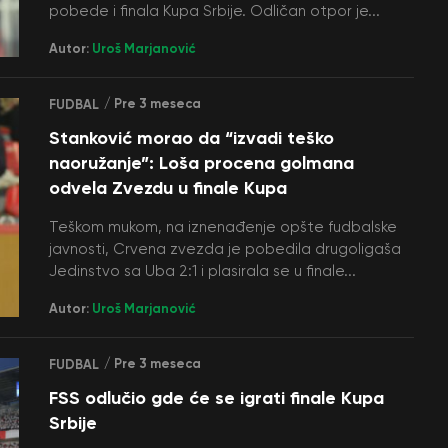
pobede i finala Kupa Srbije. Odličan otpor je...
Autor:
Uroš Marjanović
/ Pre 3 meseca
FUDBAL
Stanković morao da “izvadi teško
naoružanje”: Loša procena golmana
odvela Zvezdu u finale Kupa
Teškom mukom, na iznenađenje opšte fudbalske
javnosti, Crvena zvezda je pobedila drugoligaša
Jedinstvo sa Uba 2:1 i plasirala se u finale...
Autor:
Uroš Marjanović
/ Pre 3 meseca
FUDBAL
FSS odlučio gde će se igrati finale Kupa
Srbije