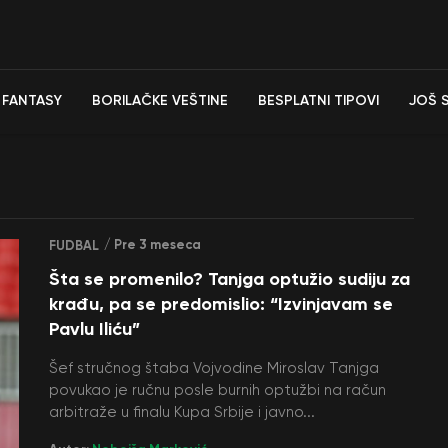
FANTASY
BORILAČKE VEŠTINE
BESPLATNI TIPOVI
JOŠ 
/ Pre 3 meseca
FUDBAL
Šta se promenilo? Tanjga optužio sudiju za
krađu, pa se predomislio: “Izvinjavam se
Pavlu Iliću”
Šef stručnog štaba Vojvodine Miroslav Tanjga
povukao je ručnu posle burnih optužbi na račun
arbitraže u finalu Kupa Srbije i javno...