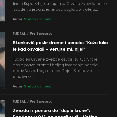
finale Kupa Srbije, u kojem je Crvena zvezda posle
izvođenja jedanaesteraca stigla do trofeja...
Autor:
Stefan Kijanović
/ Pre 3 meseca
FUDBAL
Stanković posle drame i penala: “Kažu lako
je kad osvajaš – verujte mi, nije!”
Fudbaleri Crvene zvezde osvojili su Kup Srbije
posle prave drame i boljeg izvođenja penala
protiv Vojvodine, a trener Dejan Stanković
emotivno...
Autor:
Stefan Kijanović
/ Pre 3 meseca
FUDBAL
Zvezda iz ponora do “duple krune”:
Rodrigao u 96′, pa penali srušili Vošine