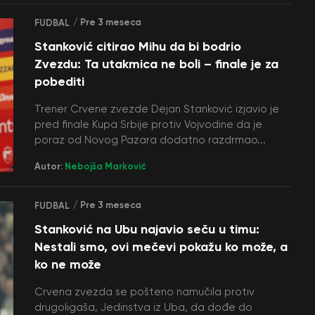
/ Pre 3 meseca
FUDBAL
Stanković citirao Mihu da bi bodrio
Zvezdu: Ta utakmica ne boli – finale je za
pobediti
Trener Crvene zvezde Dejan Stanković izjavio je
pred finale Kupa Srbije protiv Vojvodine da je
poraz od Novog Pazara dodatno razdrmao...
Autor:
Nebojša Marković
/ Pre 3 meseca
FUDBAL
Stanković na Ubu najavio seču u timu:
Nestali smo, ovi mečevi pokažu ko može, a
ko ne može
Crvena zvezda se pošteno namučila protiv
drugoligaša, Jedinstva iz Uba, da dođe do