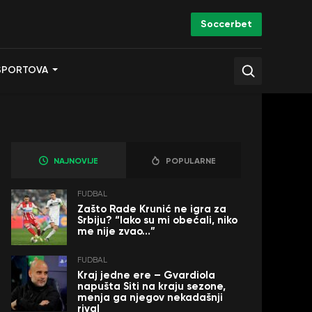
Soccerbet
SPORTOVA
NAJNOVIJE
POPULARNE
FUDBAL
Zašto Rade Krunić ne igra za
Srbiju? “Iako su mi obećali, niko
me nije zvao…”
FUDBAL
Kraj jedne ere – Gvardiola
napušta Siti na kraju sezone,
menja ga njegov nekadašnji
rival