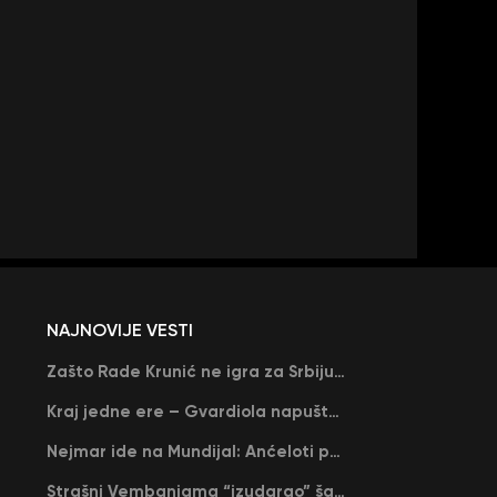
NAJNOVIJE VESTI
Zašto Rade Krunić ne igra za Srbiju? “Iako su mi obećali, niko me nije zvao…”
Kraj jedne ere – Gvardiola napušta Siti na kraju sezone, menja ga njegov nekadašnji rival
Nejmar ide na Mundijal: Anćeloti pročitao njegovo ime, Brazil u delirijumu (VIDEO)
Strašni Vembanjama “izudarao” šampiona za brejk: San Antonio poveo protiv Oklahome