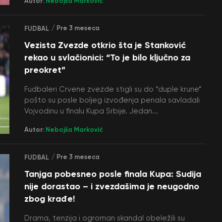
Autor:
Nebojša Marković
/ Pre 3 meseca
FUDBAL
Vezista Zvezde otkrio šta je Stanković
rekao u svlačionici: “To je bilo ključno za
preokret”
Fudbaleri Crvene zvezde stigli su do “duple krune”
pošto su posle boljeg izvođenja penala savladali
Vojvodinu u finalu Kupa Srbije. Jedan...
Autor:
Nebojša Marković
/ Pre 3 meseca
FUDBAL
Tanjga pobesneo posle finala Kupa: Sudija
nije dorastao – i zvezdašima je neugodno
zbog krađe!
Drama, tenzija i ogroman skandal obeležili su