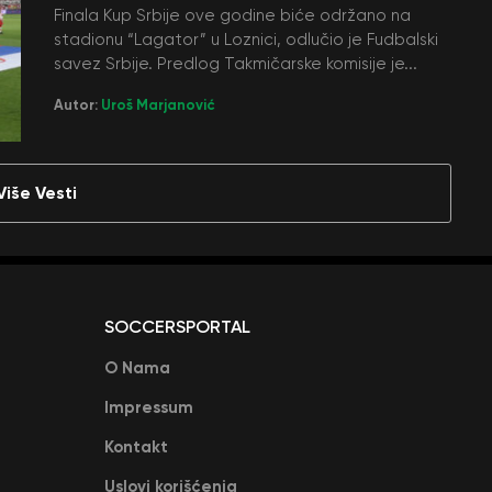
Finala Kup Srbije ove godine biće održano na
stadionu “Lagator” u Loznici, odlučio je Fudbalski
savez Srbije. Predlog Takmičarske komisije je...
Autor:
Uroš Marjanović
Više Vesti
SOCCERSPORTAL
O Nama
Impressum
Kontakt
Uslovi korišćenja