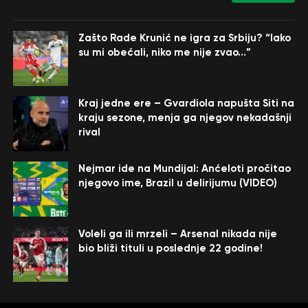
Zašto Rade Krunić ne igra za Srbiju? “Iako
su mi obećali, niko me nije zvao…”
Kraj jedne ere – Gvardiola napušta Siti na
kraju sezone, menja ga njegov nekadašnji
rival
Nejmar ide na Mundijal: Anćeloti pročitao
njegovo ime, Brazil u delirijumu (VIDEO)
Voleli ga ili mrzeli – Arsenal nikada nije
bio bliži tituli u poslednje 22 godine!