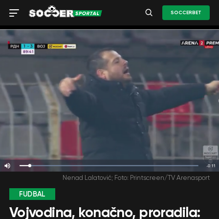
SOCCERBET
Nenad Lalatović; Foto: Printscreen/TV Arenasport
FUDBAL
Vojvodina, konačno, proradila: