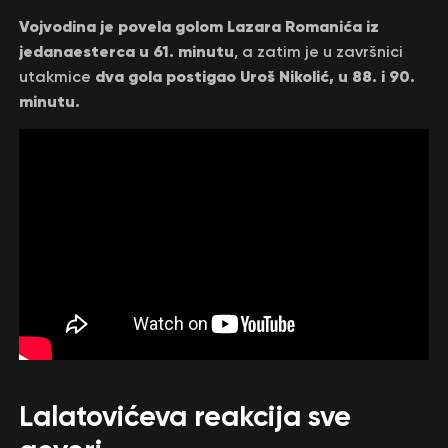
Vojvodina je povela golom Lazara Romanića iz
jedanaesterca u 61. minutu
, a zatim je u završnici
dva gola postigao Uroš Nikolić, u 88. i 90.
utakmice
minutu.
Lalatovićeva reakcija sve