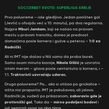
SOCCERBET KVOTE: SUPERLIGA SRBIJE
Prvo poluvreme – iole gledljivo. Jedan poništen gol
(Jevtić u ofsajdu već u 10. minutu), pa dva regularna.
Mburi Jamkam
Najpre
, koji se našao na pravom
mestu u pravom trenutku, doneo je prednost
1:0 za
domaćima posle kornera i gužve u petercu –
Radnički
.
Ali ni IMT nije došao u Niš samo da proba burek.
Nikola Glišić
Samo osam minuta kasnije,
je uzvratio
istom merom – glava posle centaršuta iz kornera, i –
Traktoristi uzvraćaju udarac.
1:1.
Drugo poluvreme? Pa… ako si otišao po grickalice –
ništa nisi propustio. IMT je pokušavao, ali jalovo.
zaboravio gde je
Radnički je, sudeći po prikazanom,
protivnički gol
mirno podeljeni bodovi
. Tako da –
i
još nemirniji snovi za oba tima.