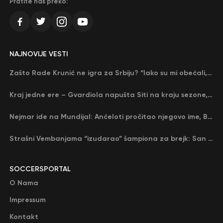
Pratite nas preko:
NAJNOVIJE VESTI
Zašto Rade Krunić ne igra za Srbiju? “Iako su mi obećali, niko me nije zvao…”
Kraj jedne ere – Gvardiola napušta Siti na kraju sezone, menja ga njegov nekadašnji rival
Nejmar ide na Mundijal: Anćeloti pročitao njegovo ime, Brazil u delirijumu (VIDEO)
Strašni Vembanjama “izudarao” šampiona za brejk: San Antonio poveo protiv Oklahome
SOCCERSPORTAL
O Nama
Impressum
Kontakt