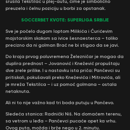
srušila Tekstilac u plej-autu, čime je simbolično
preuzela i čelnu poziciju u borbi za opstanak.
SOCCERBET KVOTE: SUPERLIGA SRBIJE
Sve je počelo dugom loptom Milikića i Ćurićevim
majstorskim skokom sa ivice šesnaesterca – toliko
precizno da ni golman Brać ne bi stigao da se javi.
Do kraja prvog poluvremena Železničar je mogao da
duplira prednost – Jovanović i Knežević propuštaju
dve zrele prilike. I u nastavku ista priča: Pančevci su
pritiskali, pokušavali preko Kneževića i Mitrovića, ali
je mreža Tekstilca – i uz pomoć golmana – ostala
netaknuta.
Ali ni to nije važno kad tri boda putuju u Pančevo.
Sledeća stanica: Radnički Niš. Na domaćem terenu,
sa vetrom u leđa – Pančevci pucaće opet ka vrhu.
Ovog puta, možda i brže nego u 2. minutu.