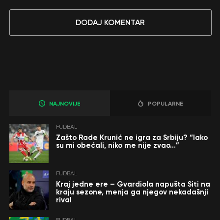
DODAJ KOMENTAR
NAJNOVIJE
POPULARNE
FUDBAL
Zašto Rade Krunić ne igra za Srbiju? “Iako
su mi obećali, niko me nije zvao…”
FUDBAL
Kraj jedne ere – Gvardiola napušta Siti na
kraju sezone, menja ga njegov nekadašnji
rival
FUDBAL