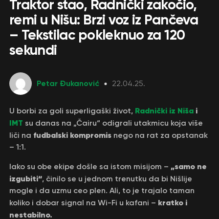
Traktor stao, Radnički zakočio,
remi u Nišu: Brzi voz iz Pančeva
– Tekstilac pokleknuo za 120
sekundi
Petar Đukanović
22.04.25.
Radnički iz Niša
i
U borbi za goli superligaški život,
IMT
su danas na „Čairu“ odigrali utakmicu koja više
fudbalski kompromis
liči na
nego na rat za opstanak
– 1:1.
„samo ne
Iako su obe ekipe došle sa istom misijom –
izgubiti“
, činilo se u jednom trenutku da bi Nišlije
mogle i da uzmu ceo plen. Ali, to je trajalo taman
kratko i
koliko i dobar signal na Wi-Fi u kafani –
nestabilno.