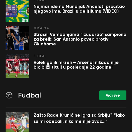
Nejmar ide na Mundijal: Anćeloti pročitao
njegovo ime, Brazil u delirijumu (VIDEO)
KOŠARKA
Strašni Vembanjama “izudarao” šampiona
za brejk: San Antonio poveo protiv
Oklahome
FUDBAL
Voleli ga ili mrzeli – Arsenal nikada nije
bio bliži tituli u poslednje 22 godine!
Fudbal
Vidi sve
Zašto Rade Krunić ne igra za Srbiju? “Iako
su mi obećali, niko me nije zvao…”