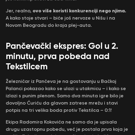
ovo više koristi konkurenciji nego njima.
Jer, realno,
A kako stoje stvari – biće još nervoze u Nišu i na
Novom Beogradu do kraja plej-auta.
Pančevački ekspres: Gol u 2.
minutu, prva pobeda nad
Tekstilcem
Železničar iz Pančeva je na gostovanju u Bačkoj
Palanci pokazao kako se ulazi u utakmicu – i kako se
izlazi s punim plenom. Samo dva minuta igre bilo je
dovoljno Ćuriću da glavom zatrese mrežu i stavi
potpis na tri velika boda protiv Tekstilca – 0:1!
Ekipa Radomira Kokovića ne samo da je upisala
drugu uzastopnu pobedu, već je postala prva koja je