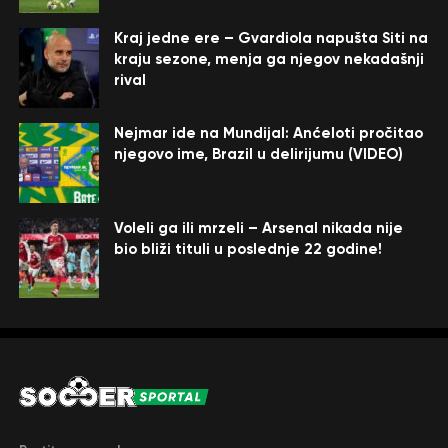
Kraj jedne ere – Gvardiola napušta Siti na
kraju sezone, menja ga njegov nekadašnji
rival
Nejmar ide na Mundijal: Anćeloti pročitao
njegovo ime, Brazil u delirijumu (VIDEO)
Voleli ga ili mrzeli – Arsenal nikada nije
bio bliži tituli u poslednje 22 godine!