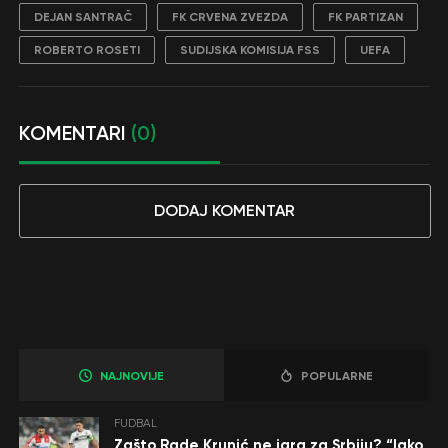
DEJAN SANTRAČ
FK CRVENA ZVEZDA
FK PARTIZAN
ROBERTO ROSETI
SUDIJSKA KOMISIJA FSS
UEFA
KOMENTARI
(0)
DODAJ KOMENTAR
NAJNOVIJE
POPULARNE
FUDBAL
Zašto Rade Krunić ne igra za Srbiju? “Iako