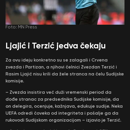
Foto: MN Press
Ljajić i Terzić jedva čekaju
Za ovu ideju konkretno su se zalagali i Crvena
zvezda i Partizan, a njihovi čelnici Zvezdan Terzić i
Rasim Ljajić nisu krili da žele stranca na čelu Sudijske
komisije.
– Zvezda insistira već duži vremenski period da
dođe stranac za predsednika Sudijske komisije, da
on delegira, ocenjuje, kažnjava, edukuje sudije. Neka
UEFA odredi čoveka od integriteta i pošalje ga da
rukovodi Sudijskom organizacijom – izjavio je Terzić.