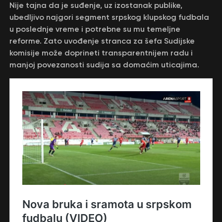
Nije tajna da je suđenje, uz izostanak publike,
ubedljivo najgori segment srpskog klupskog fudbala
u poslednje vreme i potrebne su mu temeljne
reforme. Zato uvođenje stranca za šefa Sudijske
komisije može doprineti transparentnijem radu i
manjoj povezanosti sudija sa domaćim uticajima.