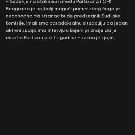
– Suđenje na utakmici između Partizana i OFK
Beograda je najbolji mogući primer zbog čega je
neophodno da stranac bude predsednik Sudijske
komisije. Imali smo paradoksalnu situacuiju da jedan
aktivni sudija ima intervju u kojem priznaje da je
oštetio Partizan pre tri godine – rekao je Ljajić.