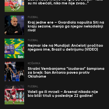
su mi obećali, niko me nije zvao…”
FUDBAL
Kraj jedne ere – Gvardiola napušta Siti na
kraju sezone, menja ga njegov nekadašnji
rival
FUDBAL
Nejmar ide na Mundijal: Anćeloti pročitao
njegovo ime, Brazil u delirijumu (VIDEO)
KOŠARKA
Strašni Vembanjama “izudarao” šampiona
za brejk: San Antonio poveo protiv
Oklahome
FUDBAL
Voleli ga ili mrzeli – Arsenal nikada nije
bio bliži tituli u poslednje 22 godine!