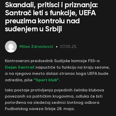
Skandali, pritisci i priznanja:
Santrač leti s funkcije, UEFA
preuzima kontrolu nad
suđenjem u Srbiji
Milan Zdravković
07.05.25.
Kontroverzni predsednik Sudijske komisije FSS-a
Dejan Santrač
napustiće tu funkciju na kraju sezone,
a na njegovo mesto dolazi stranac koga UEFA bude
“Sport klub”.
odredila, piše
Iako postoje protivljenja pojedinih čelnika klubova
povezanih sa političkim krugovima, odluka će biti
potvrđena na sledećoj sednici Izvršnog odbora
Fudbalskog saveza Srbije 28. maja.