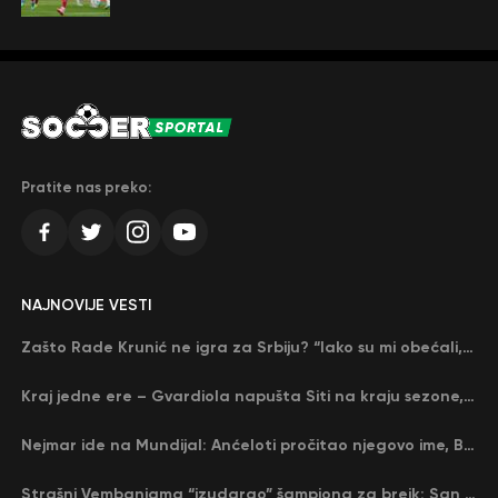
Pratite nas preko:
NAJNOVIJE VESTI
Zašto Rade Krunić ne igra za Srbiju? “Iako su mi obećali, niko me nije zvao…”
Kraj jedne ere – Gvardiola napušta Siti na kraju sezone, menja ga njegov nekadašnji rival
Nejmar ide na Mundijal: Anćeloti pročitao njegovo ime, Brazil u delirijumu (VIDEO)
Strašni Vembanjama “izudarao” šampiona za brejk: San Antonio poveo protiv Oklahome