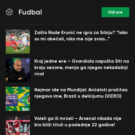
Fudbal
Vidi sve
Zašto Rade Krunić ne igra za Srbiju? “Iako
su mi obećali, niko me nije zvao…”
Kraj jedne ere – Gvardiola napušta Siti na
kraju sezone, menja ga njegov nekadašnji
rival
Nejmar ide na Mundijal: Anćeloti pročitao
njegovo ime, Brazil u delirijumu (VIDEO)
Voleli ga ili mrzeli – Arsenal nikada nije
bio bliži tituli u poslednje 22 godine!