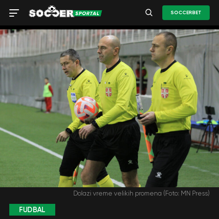
SOCCERBET
Dolazi vreme velikih promena (Foto: MN Press)
FUDBAL