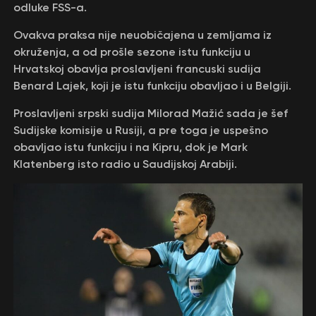
odluke FSS-a.
Ovakva praksa nije neuobičajena u zemljama iz
okruženja, a od prošle sezone istu funkciju u
Hrvatskoj obavlja proslavljeni francuski sudija
Benard Lajek, koji je istu funkciju obavljao i u Belgiji.
Proslavljeni srpski sudija Milorad Mažić sada je šef
Sudijske komisije u Rusiji, a pre toga je uspešno
obavljao istu funkciju i na Kipru, dok je Mark
Klatenberg isto radio u Saudijskoj Arabiji.