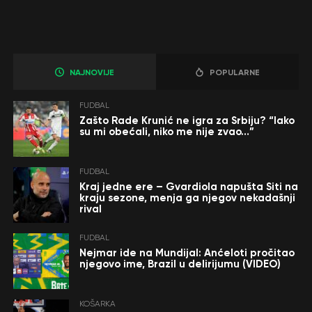
NAJNOVIJE
POPULARNE
FUDBAL
Zašto Rade Krunić ne igra za Srbiju? “Iako
su mi obećali, niko me nije zvao…”
FUDBAL
Kraj jedne ere – Gvardiola napušta Siti na
kraju sezone, menja ga njegov nekadašnji
rival
FUDBAL
Nejmar ide na Mundijal: Anćeloti pročitao
njegovo ime, Brazil u delirijumu (VIDEO)
KOŠARKA