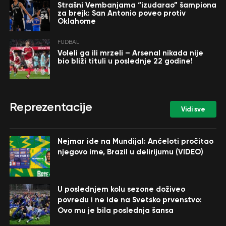
Strašni Vembanjama “izudarao” šampiona
za brejk: San Antonio poveo protiv
Oklahome
FUDBAL
Voleli ga ili mrzeli – Arsenal nikada nije
bio bliži tituli u poslednje 22 godine!
Reprezentacije
Vidi sve
Nejmar ide na Mundijal: Anćeloti pročitao
njegovo ime, Brazil u delirijumu (VIDEO)
U poslednjem kolu sezone doživeo
povredu i ne ide na Svetsko prvenstvo:
Ovo mu je bila poslednja šansa