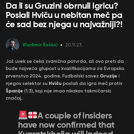
Da li su Gruzini obrnuli igricu?
Poslali Hviču u nebitan meč pa
će sad bez njega u najvažniji?!
Vladimir Šoškić
20.11.23.
Još uvek se čeka zvanična potvrda, ali ovo preti da
bude najveća glupost u kvalifikacijama za Evropsko
Gruzije
prvenstvo 2024. godine. Fudbalski savez
i
Hviču
njegov selektor su
poslali da igra meč protiv
Španije
(1:3), koji nije imao nikakav takmičarski
značaj.
A couple of insiders
have now confirmed that