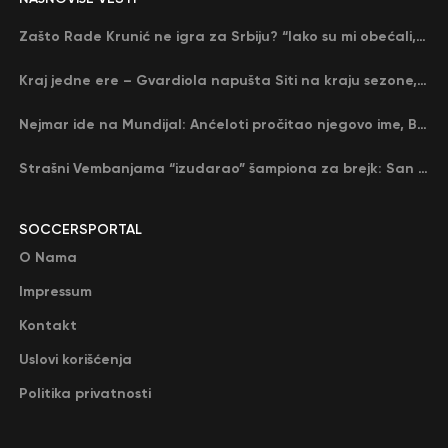
Zašto Rade Krunić ne igra za Srbiju? “Iako su mi obećali, niko me nije zvao…”
Kraj jedne ere – Gvardiola napušta Siti na kraju sezone, menja ga njegov nekadašnji rival
Nejmar ide na Mundijal: Anćeloti pročitao njegovo ime, Brazil u delirijumu (VIDEO)
Strašni Vembanjama “izudarao” šampiona za brejk: San Antonio poveo protiv Oklahome
SOCCERSPORTAL
O Nama
Impressum
Kontakt
Uslovi korišćenja
Politika privatnosti