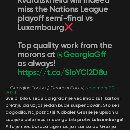
Kvaratskhelia will indeed
miss the Nations League
playoff semi-final vs
Luxembourg
Top quality work from the
morons at
@GeorgiaGff
as always!
https://t.co/SloYCI2D8u
— Georgian Footy (@GeorgianFooty)
November 20,
2023
Sve bi bilo u redu da igrač nije već imao žuti karton i
pretnju da uz još jedan bude suspendovan. Što se i
dogodilo. Najpoznatiji fudbaler Gruzije je upisan u
Luksemburga
sudijsku beležnicu i neće ga biti protiv
!
A to je meč baraža Lige nacija i šansa da Gruzija