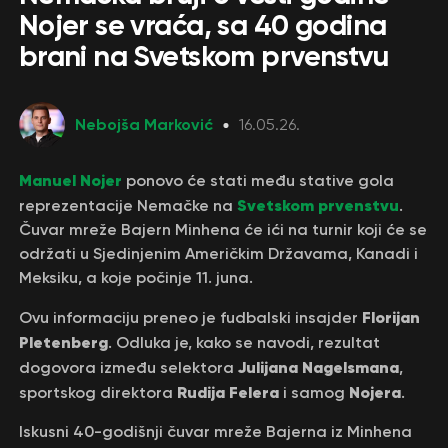
Nojer se vraća, sa 40 godina
brani na Svetskom prvenstvu
Nebojša Marković
16.05.26.
Manuel Nojer
ponovo će stati među stative gola
Svetskom prvenstvu
reprezentacije Nemačke na
.
Čuvar mreže Bajern Minhena će ići na turnir koji će se
održati u Sjedinjenim Američkim Državama, Kanadi i
Meksiku, a koje počinje 11. juna.
Florijan
Ovu informaciju preneo je fudbalski insajder
Pletenberg
. Odluka je, kako se navodi, rezultat
Julijana Nagelsmana
dogovora između selektora
,
Rudija Felera
Nojera
sportskog direktora
i samog
.
Iskusni 40-godišnji čuvar mreže Bajerna iz Minhena