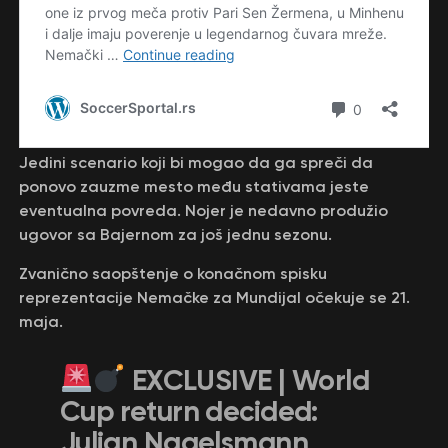
Jedini scenario koji bi mogao da ga spreči da
ponovo zauzme mesto među stativama jeste
eventualna povreda. Nojer je nedavno produžio
ugovor sa Bajernom za još jednu sezonu.
Zvanično saopštenje o konačnom spisku
reprezentacije Nemačke za Mundijal očekuje se 21.
maja.
EXCLUSIVE | World
Cup return decided:
Julian Nagelsmann