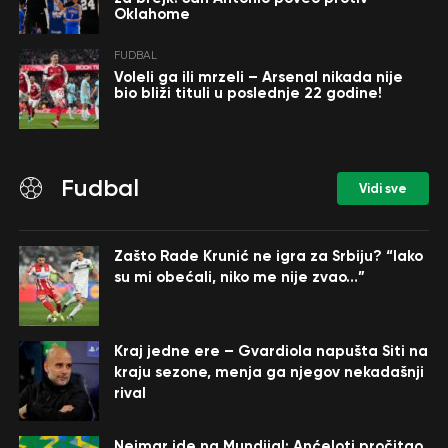
Oklahome
FUDBAL
Voleli ga ili mrzeli – Arsenal nikada nije
bio bliži tituli u poslednje 22 godine!
Fudbal
Vidi sve
Zašto Rade Krunić ne igra za Srbiju? “Iako
su mi obećali, niko me nije zvao…”
Kraj jedne ere – Gvardiola napušta Siti na
kraju sezone, menja ga njegov nekadašnji
rival
Nejmar ide na Mundijal: Anćeloti pročitao