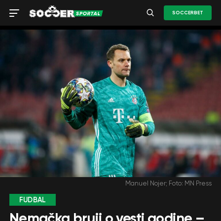
SOCCERBET
Manuel Nojer; Foto: MN Press
FUDBAL
Nemačka bruji o vesti godine –