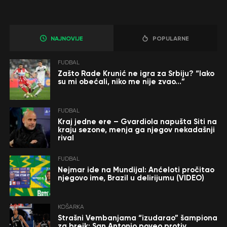
NAJNOVIJE
POPULARNE
FUDBAL
Zašto Rade Krunić ne igra za Srbiju? “Iako
su mi obećali, niko me nije zvao…”
FUDBAL
Kraj jedne ere – Gvardiola napušta Siti na
kraju sezone, menja ga njegov nekadašnji
rival
FUDBAL
Nejmar ide na Mundijal: Anćeloti pročitao
njegovo ime, Brazil u delirijumu (VIDEO)
KOŠARKA
Strašni Vembanjama “izudarao” šampiona
za brejk: San Antonio poveo protiv