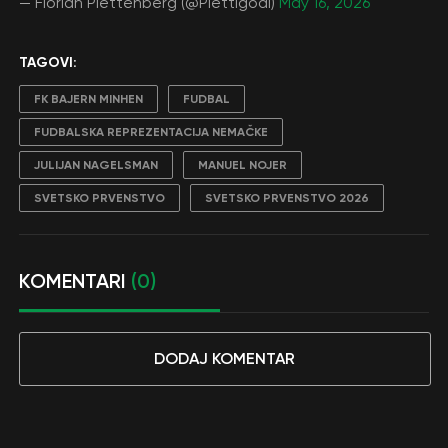
— Florian Plettenberg (@Plettigoal)
May 16, 2026
TAGOVI:
FK BAJERN MINHEN
FUDBAL
FUDBALSKA REPREZENTACIJA NEMAČKE
JULIJAN NAGELSMAN
MANUEL NOJER
SVETSKO PRVENSTVO
SVETSKO PRVENSTVO 2026
KOMENTARI
(0)
DODAJ KOMENTAR