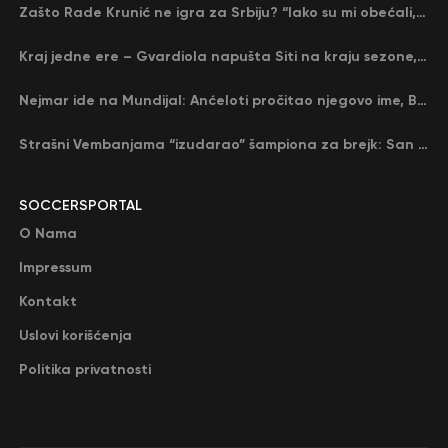
Zašto Rade Krunić ne igra za Srbiju? “Iako su mi obećali, niko me nije zvao…”
Kraj jedne ere – Gvardiola napušta Siti na kraju sezone, menja ga njegov nekadašnji rival
Nejmar ide na Mundijal: Anćeloti pročitao njegovo ime, Brazil u delirijumu (VIDEO)
Strašni Vembanjama “izudarao” šampiona za brejk: San Antonio poveo protiv Oklahome
SOCCERSPORTAL
O Nama
Impressum
Kontakt
Uslovi korišćenja
Politika privatnosti