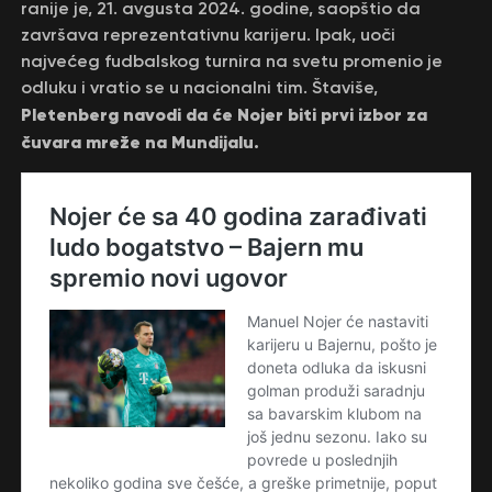
ranije je, 21. avgusta 2024. godine, saopštio da
završava reprezentativnu karijeru. Ipak, uoči
najvećeg fudbalskog turnira na svetu promenio je
odluku i vratio se u nacionalni tim. Štaviše,
Pletenberg navodi da će Nojer biti prvi izbor za
čuvara mreže na Mundijalu.