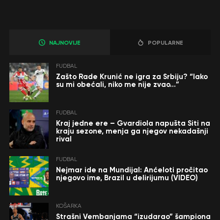
NAJNOVIJE
POPULARNE
FUDBAL
Zašto Rade Krunić ne igra za Srbiju? “Iako
su mi obećali, niko me nije zvao…”
FUDBAL
Kraj jedne ere – Gvardiola napušta Siti na
kraju sezone, menja ga njegov nekadašnji
rival
FUDBAL
Nejmar ide na Mundijal: Anćeloti pročitao
njegovo ime, Brazil u delirijumu (VIDEO)
KOŠARKA
Strašni Vembanjama “izudarao” šampiona