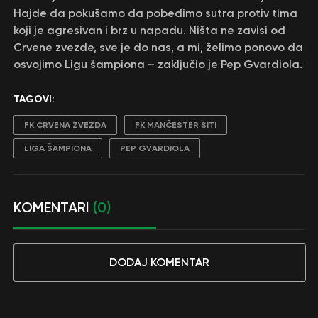
Hajde da pokušamo da pobedimo sutra protiv tima
koji je agresivan i brz u napadu. Ništa ne zavisi od
Crvene zvezde, sve je do nas, a mi, želimo ponovo da
osvojimo Ligu šampiona – zaključio je Pep Gvardiola.
TAGOVI:
FK CRVENA ZVEZDA
FK MANČESTER SITI
LIGA ŠAMPIONA
PEP GVARDIOLA
KOMENTARI
(0)
DODAJ KOMENTAR