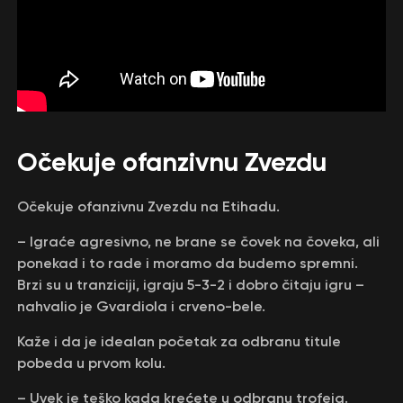
Očekuje ofanzivnu Zvezdu
Očekuje ofanzivnu Zvezdu na Etihadu.
– Igraće agresivno, ne brane se čovek na čoveka, ali
ponekad i to rade i moramo da budemo spremni.
Brzi su u tranziciji, igraju 5-3-2 i dobro čitaju igru –
nahvalio je Gvardiola i crveno-bele.
Kaže i da je idealan početak za odbranu titule
pobeda u prvom kolu.
– Uvek je teško kada krećete u odbranu trofeja.