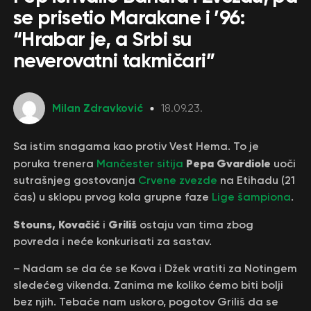
se prisetio Marakane i ’96:
“Hrabar je, a Srbi su
neverovatni takmičari”
Milan Zdravković
18.09.23.
Sa istim snagama kao protiv Vest Hema. To je
Pepa Gvardiole
poruka trenera
Mančester sitija
uoči
sutrašnjeg gostovanja
Crvene zvezde
na Etihadu (21
čas) u sklopu prvog kola grupne faze
Lige šampiona
.
Stouns, Kovačić
Griliš
i
ostaju van tima zbog
povreda i neće konkurisati za sastav.
– Nadam se da će se Kova i Džek vratiti za Notingem
sledećeg vikenda. Zanima me koliko ćemo biti bolji
bez njih. Tebaće nam uskoro, pogotov Griliš da se