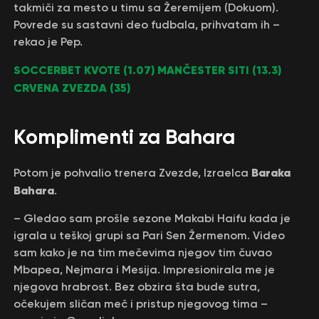
takmiči za mesto u timu sa Žeremijem (Dokuom).
Povrede su sastavni deo fudbala, prihvatam ih –
rekao je Pep.
SOCCERBET KVOTE (1.07) MANČESTER SITI (13.3)
CRVENA ZVEZDA (35)
Komplimenti za Bahara
Baraka
Potom je pohvalio trenera Zvezde, Izraelca
Bahara
.
– Gledao sam prošle sezone Makabi Haifu kada je
igrala u teškoj grupi sa Pari Sen Žermenom. Video
sam kako je na tim mečevima njegov tim čuvao
Mbapea, Nejmara i Mesija. Impresionirala me je
njegova hrabrost. Bez obzira šta bude sutra,
očekujem sličan meč i pristup njegovog tima –