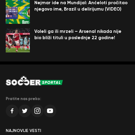
Nejmar ide na Mundijal: Anćeloti pročitao
njegovo ime, Brazil u delirijumu (VIDEO)
Voleli ga ili mrzeli – Arsenal nikada nije
bio bliži tituli u poslednje 22 godine!
Pratite nas preko:
NAJNOVIJE VESTI