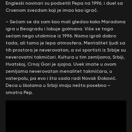
Engleski novinari su podsetili Pepa na 1996. i duel sa
Crvenom zvezdom koji je imao kao igrač.
– Sećam se da sam kao mali gledao kako Maradona
igra u Beogradu i lobuje golmana. Više se toga
sećam nego utakmice iz 1996. Nismo igrali dobro
tada, ali tamo je lepa atmosfera. Mentalitet ljudi sa
tih prostora je neverovatan, a svi sportisti iz Srbije su
neverovatni takmičari. Kultura u tim zemljama, Srbiji,
Hvatskoj, Crnoj Gori je sjajna. Uvek imate u ovom
zemljama neverovatan menalitet takmičara, u
vaterpolu, pa evo i šta sada radi Novak Đoković.
Deca u školama u Srbiji imaju nešto posebno –
smatra Pep.