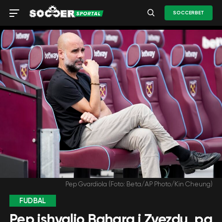
SOCCERBET
Pep Gvardiola (Foto: Beta/AP Photo/Kin Cheung)
FUDBAL
Pep ishvalio Bahara i Zvezdu, pa