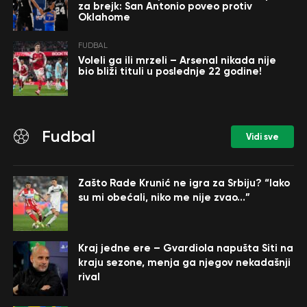
za brejk: San Antonio poveo protiv
Oklahome
FUDBAL
Voleli ga ili mrzeli – Arsenal nikada nije
bio bliži tituli u poslednje 22 godine!
Fudbal
Vidi sve
Zašto Rade Krunić ne igra za Srbiju? “Iako
su mi obećali, niko me nije zvao…”
Kraj jedne ere – Gvardiola napušta Siti na
kraju sezone, menja ga njegov nekadašnji
rival