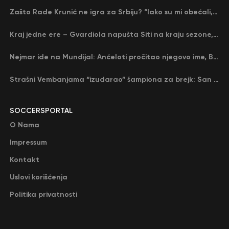
Zašto Rade Krunić ne igra za Srbiju? “Iako su mi obećali, niko me nije zvao…”
Kraj jedne ere – Gvardiola napušta Siti na kraju sezone, menja ga njegov nekadašnji rival
Nejmar ide na Mundijal: Anćeloti pročitao njegovo ime, Brazil u delirijumu (VIDEO)
Strašni Vembanjama “izudarao” šampiona za brejk: San Antonio poveo protiv Oklahome
SOCCERSPORTAL
O Nama
Impressum
Kontakt
Uslovi korišćenja
Politika privatnosti