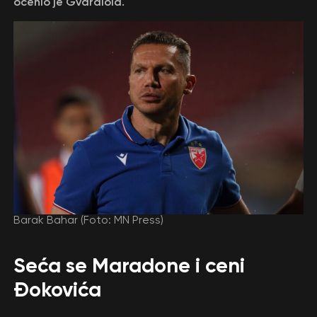
ocenio je Gvardiola.
Barak Bahar (Foto: MN Press)
Seća se Maradone i ceni
Đokovića