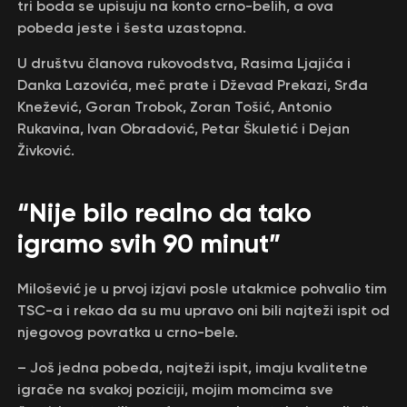
tri boda se upisuju na konto crno-belih, a ova
pobeda jeste i šesta uzastopna.
U društvu članova rukovodstva, Rasima Ljajića i
Danka Lazovića, meč prate i Dževad Prekazi, Srđa
Knežević, Goran Trobok, Zoran Tošić, Antonio
Rukavina, Ivan Obradović, Petar Škuletić i Dejan
Živković.
“Nije bilo realno da tako
igramo svih 90 minut”
Milošević je u prvoj izjavi posle utakmice pohvalio tim
TSC-a i rekao da su mu upravo oni bili najteži ispit od
njegovog povratka u crno-bele.
– Još jedna pobeda, najteži ispit, imaju kvalitetne
igrače na svakoj poziciji, mojim momcima sve