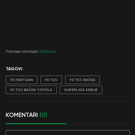
Пласман обезедио
Sofascore
TAGOVI:
FK PARTIZAN
FK TSC
FK TSC BAČKA
FK TSC BAČKA TOPOLA
SUPERLIGA SRBIJE
KOMENTARI
(0)