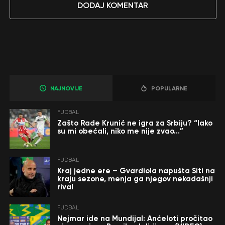
DODAJ KOMENTAR
NAJNOVIJE
POPULARNE
FUDBAL
Zašto Rade Krunić ne igra za Srbiju? “Iako
su mi obećali, niko me nije zvao…”
FUDBAL
Kraj jedne ere – Gvardiola napušta Siti na
kraju sezone, menja ga njegov nekadašnji
rival
FUDBAL
Nejmar ide na Mundijal: Anćeloti pročitao