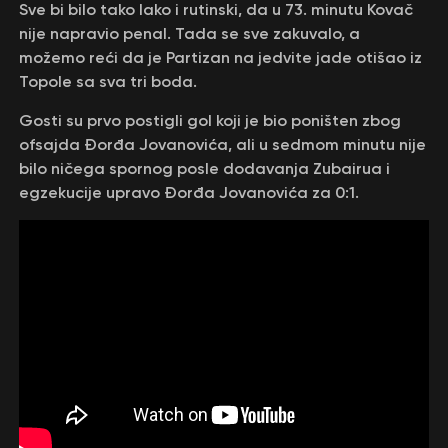
Sve bi bilo tako lako i rutinski, da u 73. minutu Kovač
nije napravio penal. Tada se sve zakuvalo, a
možemo reći da je Partizan na jedvite jade otišao iz
Topole sa sva tri boda.
Gosti su prvo postigli gol koji je bio poništen zbog
ofsajda Đorđa Jovanovića, ali u sedmom minutu nije
bilo ničega spornog posle dodavanja Zubairua i
egzekucije upravo Đorđa Jovanovića za 0:1.