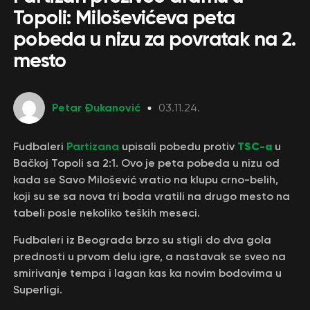
Topoli: Miloševićeva peta
pobeda u nizu za povratak na 2.
mesto
Petar Đukanović
03.11.24.
TSC-a
Fudbaleri
Partizana
upisali pobedu protiv
u
Bačkoj Topoli sa 2:1. Ovo je peta pobeda u nizu od
kada se Savo Milošević vratio na klupu crno-belih,
koji su se sa nova tri boda vratili na drugo mesto na
tabeli posle nekoliko teških meseci.
Fudbaleri iz Beograda brzo su stigli do dva gola
prednosti u prvom delu igre, a nastavak se sveo na
smirivanje tempa i lagan kas ka novim bodovima u
Superligi.