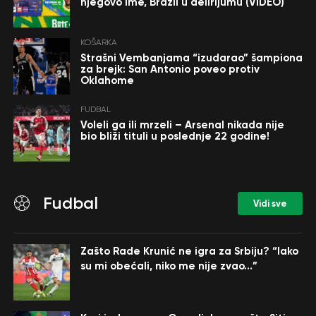
njegovo ime, Brazil u delirijumu (VIDEO)
KOŠARKA
Strašni Vembanjama “izudarao” šampiona
za brejk: San Antonio poveo protiv
Oklahome
FUDBAL
Voleli ga ili mrzeli – Arsenal nikada nije
bio bliži tituli u poslednje 22 godine!
Fudbal
Vidi sve
Zašto Rade Krunić ne igra za Srbiju? “Iako
su mi obećali, niko me nije zvao…”