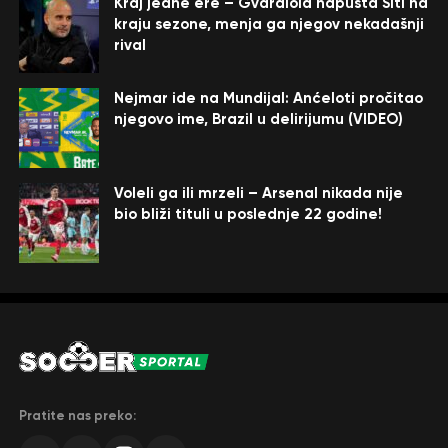
Kraj jedne ere – Gvardiola napušta Siti na
kraju sezone, menja ga njegov nekadašnji
rival
Nejmar ide na Mundijal: Anćeloti pročitao
njegovo ime, Brazil u delirijumu (VIDEO)
Voleli ga ili mrzeli – Arsenal nikada nije
bio bliži tituli u poslednje 22 godine!
Pratite nas preko: