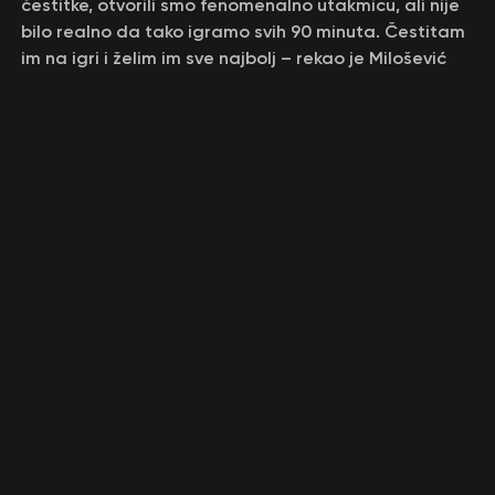
čestitke, otvorili smo fenomenalno utakmicu, ali nije
bilo realno da tako igramo svih 90 minuta. Čestitam
im na igri i želim im sve najbolj – rekao je Milošević