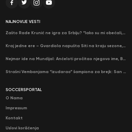
NAJNOVIJE VESTI
Zašto Rade Krunić ne igra za Srbiju? “Iako su mi obećali, niko me nije zvao…”
Kraj jedne ere – Gvardiola napušta Siti na kraju sezone, menja ga njegov nekadašnji rival
Nejmar ide na Mundijal: Anćeloti pročitao njegovo ime, Brazil u delirijumu (VIDEO)
Strašni Vembanjama “izudarao” šampiona za brejk: San Antonio poveo protiv Oklahome
SOCCERSPORTAL
O Nama
Impressum
Kontakt
Uslovi korišćenja