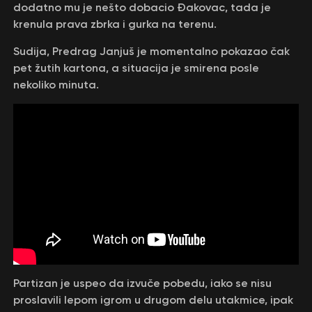
dodatno mu je nešto dobacio Đakovac, tada je
krenula prava zbrka i gurka na terenu.
Sudija, Predrag Janjuš je momentalno pokazao čak
pet žutih kartona, a situacija je smirena posle
nekoliko minuta.
Partizan je uspeo da izvuče pobedu, iako se nisu
proslavili lepom igrom u drugom delu utakmice, ipak