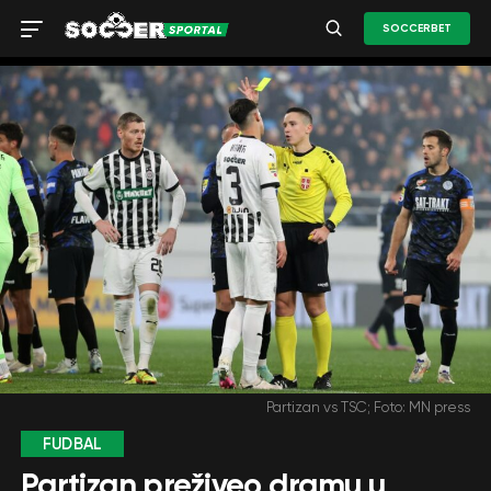
SOCCERBET
Partizan vs TSC; Foto: MN press
FUDBAL
Partizan preživeo dramu u