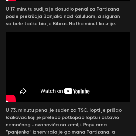
U 17. minutu sudija je dosudio penal za Partizana
posle prekršaja Banjaka nad Kaluluom, a siguran
sa bele tačke bio je Bibras Natho minut kasnije.
U 73. minutu penal je suđen za TSC, lopti je prišao
Đakovac koji je prelepo potkopao loptu i ostavio
nemoćnog Jovanovića na zemlji. Popularna
“panjenka” iznervirala je golmana Partizana, a