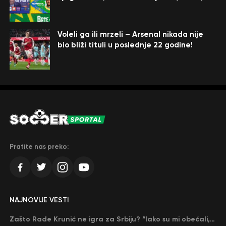
Voleli ga ili mrzeli – Arsenal nikada nije
bio bliži tituli u poslednje 22 godine!
Pratite nas preko:
NAJNOVIJE VESTI
Zašto Rade Krunić ne igra za Srbiju? “Iako su mi obećali, niko me nije zvao…”