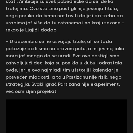
stati. Ambicije su uvek pobedničke da se ide ka
trofejima. Ovo što smo postigli nije jesenja titula,
nego poruka da ćemo nastaviti dalje i da treba da
uradimo još više da tu ostanemo i na kraju sezone –
rekao je Ljajić i dodao:
– U decembru se ne osvajaju titule, ali se tada
pokazuje da li smo na pravom putu, a mi jesmo, iako
mora još mnogo da se uradi. Sve ovo postigli smo
zahvaljujući deci koja su ponikla u klubu i odrastala
ovde, jer je ovo najmlađi tim u istoriji i kalendar je
posvećen mladosti, a to u Partizanu nije rizik, nego
strategija. Svaki igrač Partizana nije eksperiment,
već osmišljen projekat.