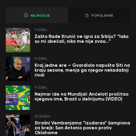
NAJNOVIJE
POPULARNE
FUDBAL
Zašto Rade Krunić ne igra za Srbiju? “Iako
su mi obećali, niko me nije zvao…”
FUDBAL
Kraj jedne ere – Gvardiola napušta Siti na
kraju sezone, menja ga njegov nekadašnji
rival
FUDBAL
Nejmar ide na Mundijal: Anćeloti pročitao
njegovo ime, Brazil u delirijumu (VIDEO)
KOŠARKA
Strašni Vembanjama “izudarao” šampiona
za brejk: San Antonio poveo protiv
Oklahome