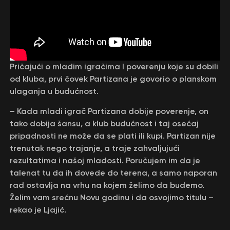
Pričajući o mladim igračima I poverenju koje su dobili
od kluba, prvi čovek Partizana je govorio o planskom
ulaganja u budućnost.
– Kada mladi igrač Partizana dobije poverenje, on
tako dobija šansu, a klub budućnost i taj osećaj
pripadnosti ne može da se plati ili kupi. Partizan nije
trenutak nego trajanje, a traje zahvaljujući
rezultatima i našoj mladosti. Poručujem im da je
talenat tu da ih dovede do terena, a samo naporan
rad ostavlja na vrhu na kojem želimo da budemo.
Želim vam srećnu Novu godinu i da osvojimo titulu –
rekao je Ljajić.