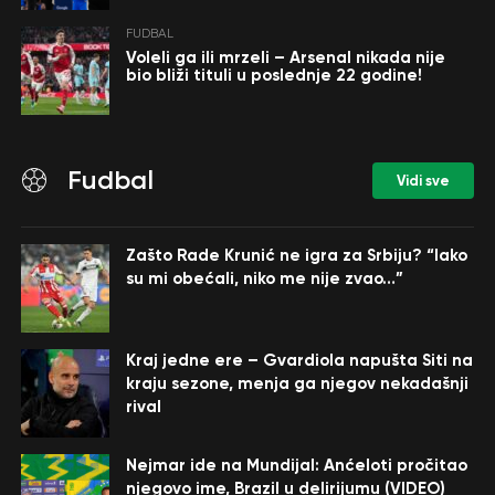
FUDBAL
Voleli ga ili mrzeli – Arsenal nikada nije
bio bliži tituli u poslednje 22 godine!
Fudbal
Vidi sve
Zašto Rade Krunić ne igra za Srbiju? “Iako
su mi obećali, niko me nije zvao…”
Kraj jedne ere – Gvardiola napušta Siti na
kraju sezone, menja ga njegov nekadašnji
rival
Nejmar ide na Mundijal: Anćeloti pročitao
njegovo ime, Brazil u delirijumu (VIDEO)