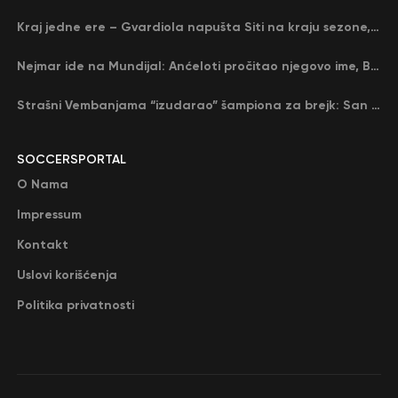
Kraj jedne ere – Gvardiola napušta Siti na kraju sezone, menja ga njegov nekadašnji rival
Nejmar ide na Mundijal: Anćeloti pročitao njegovo ime, Brazil u delirijumu (VIDEO)
Strašni Vembanjama “izudarao” šampiona za brejk: San Antonio poveo protiv Oklahome
SOCCERSPORTAL
O Nama
Impressum
Kontakt
Uslovi korišćenja
Politika privatnosti