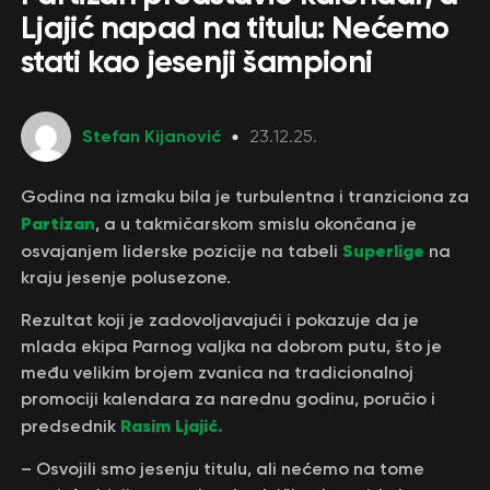
Ljajić napad na titulu: Nećemo
stati kao jesenji šampioni
Stefan Kijanović
23.12.25.
Godina na izmaku bila je turbulentna i tranziciona za
Partizan
, a u takmičarskom smislu okončana je
Superlige
osvajanjem liderske pozicije na tabeli
na
kraju jesenje polusezone.
Rezultat koji je zadovoljavajući i pokazuje da je
mlada ekipa Parnog valjka na dobrom putu, što je
među velikim brojem zvanica na tradicionalnoj
promociji kalendara za narednu godinu, poručio i
Rasim Ljajić.
predsednik
– Osvojili smo jesenju titulu, ali nećemo na tome