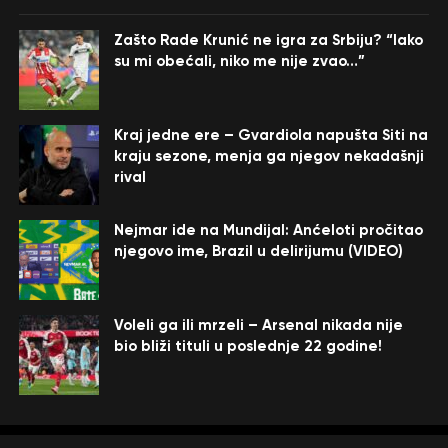
Zašto Rade Krunić ne igra za Srbiju? “Iako
su mi obećali, niko me nije zvao…”
Kraj jedne ere – Gvardiola napušta Siti na
kraju sezone, menja ga njegov nekadašnji
rival
Nejmar ide na Mundijal: Anćeloti pročitao
njegovo ime, Brazil u delirijumu (VIDEO)
Voleli ga ili mrzeli – Arsenal nikada nije
bio bliži tituli u poslednje 22 godine!