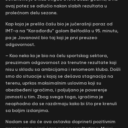
ovaj potez se odlučio nakon slabih rezultata u
prolećnom delu sezone.
Kap koja je prelila čašu bio je jučerašnji poraz od
IMT-a na “Karađorđu” golom Belfodila u 95. minutu,
pa je Jovanović bio taj koji je prvi preuzeo
odgovornost.
– Kao neko ko je bio na čelu sportskog sektora,
preuzimam odgovornost za trenutne rezultate koji
nisu u skladu sa ambicijama i renomeom kluba. Došli
smo do situacije u kojoj se dešava stagnacija na
terenu, uprkos maksimalnim uslovima koji su
obezbeđeni igračima, i poljuljano je poverenje
javnosti u tim. Zbog svega toga, igračima je
neophodno da se razdrmaju kako bi što pre krenuli
sa boljim izdanjima.
Nadam se da će ova ostavka doprineti pozitivnim