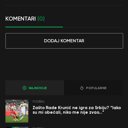
KOMENTARI
(0)
DODAJ KOMENTAR
NAJNOVIJE
POPULARNE
FUDBAL
Zašto Rade Krunić ne igra za Srbiju? “Iako
su mi obećali, niko me nije zvao…”