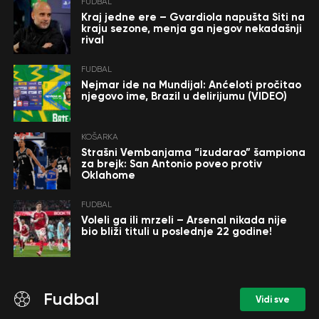
FUDBAL
Kraj jedne ere – Gvardiola napušta Siti na
kraju sezone, menja ga njegov nekadašnji
rival
FUDBAL
Nejmar ide na Mundijal: Anćeloti pročitao
njegovo ime, Brazil u delirijumu (VIDEO)
KOŠARKA
Strašni Vembanjama “izudarao” šampiona
za brejk: San Antonio poveo protiv
Oklahome
FUDBAL
Voleli ga ili mrzeli – Arsenal nikada nije
bio bliži tituli u poslednje 22 godine!
Fudbal
Vidi sve