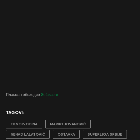
Пласман обезедио
Sofascore
TAGOVI:
FK VOJVODINA
MARKO JOVANOVIĆ
NENAD LALATOVIĆ
OSTAVKA
SUPERLIGA SRBIJE