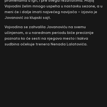
promenama u igri, i pre svega rezultatima. Mojoj
Vojvodini želim mnogo uspeha u nastavku sezone, a u
meni će i dalje imati najvećeg navijača – izjavio je
Jovanović za klupski sajt.
Vojvodina se zahvalila Jovanoviću na svemu
učinjenom, a u narednom periodu biće preciznije
poznato ko će sesti na njegovo mesto i kakva
sudbina očekuje trenera Nenada Lalatovića.