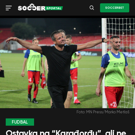
SOCCERBET
Foto: MN Press/Marko Metlaš
FUDBAL
Ostavka na “Karađorđu”, ali ne