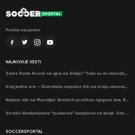
Pratite nas preko:
NAJNOVIJE VESTI
Zašto Rade Krunić ne igra za Srbiju? “Iako su mi obećali, niko me nije zvao…”
Kraj jedne ere – Gvardiola napušta Siti na kraju sezone, menja ga njegov nekadašnji rival
Nejmar ide na Mundijal: Anćeloti pročitao njegovo ime, Brazil u delirijumu (VIDEO)
Strašni Vembanjama “izudarao” šampiona za brejk: San Antonio poveo protiv Oklahome
SOCCERSPORTAL