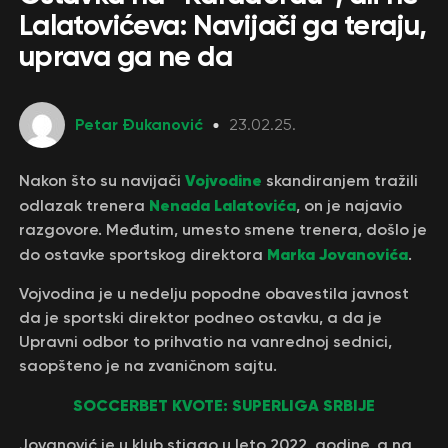
Lalatovićeva: Navijači ga teraju,
uprava ga ne da
Petar Đukanović
23.02.25.
Vojvodine
Nakon što su navijači
skandiranjem tražili
Nenada Lalatovića
odlazak trenera
, on je najavio
razgovore. Međutim, umesto smene trenera, došlo je
Marka Jovanovića
do ostavke sportskog direktora
.
Vojvodina je u nedelju popodne obavestila javnost
da je sportski direktor podneo ostavku, a da je
Upravni odbor to prihvatio na vanrednoj sednici,
saopšteno je na zvaničnom sajtu.
SOCCERBET KVOTE: SUPERLIGA SRBIJE
Jovanović je u klub stigao u leto 2022. godine, a na