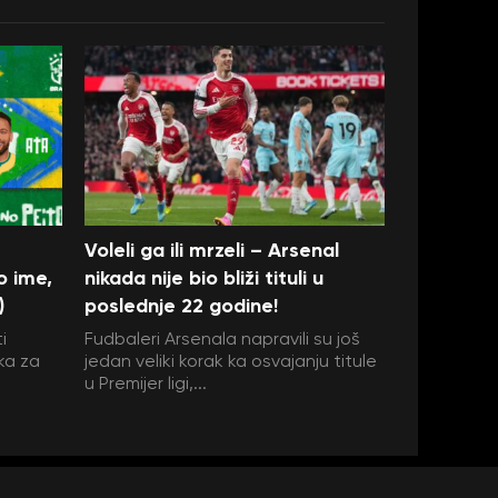
Voleli ga ili mrzeli – Arsenal
o ime,
nikada nije bio bliži tituli u
)
poslednje 22 godine!
i
Fudbaleri Arsenala napravili su još
ka za
jedan veliki korak ka osvajanju titule
u Premijer ligi,...