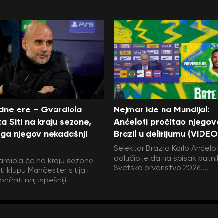
edne ere – Gvardiola
Nejmar ide na Mundijal:
a Siti na kraju sezone,
Anćeloti pročitao njegov
ga njegov nekadašnji
Brazil u delirijumu (VIDEO
Selektor Brazila Karlo Anćelot
odlučio je da na spisak putni
rdiola će na kraju sezone
Svetsko prvenstvo 2026....
i klupu Mančester sitija i
ončati najuspešniji...