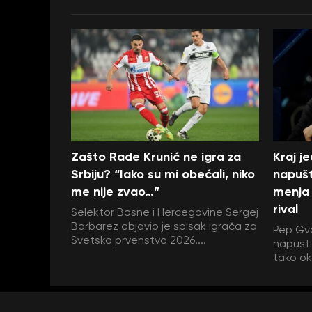
Zašto Rade Krunić ne igra za
Kraj j
Srbiju? “Iako su mi obećali, niko
napušt
me nije zvao…”
menja 
rival
Selektor Bosne i Hercegovine Sergej
Barbarez objavio je spisak igrača za
Pep Gva
Svetsko prvenstvo 2026....
napustit
tako ok