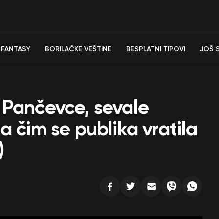
FANTASY
BORILAČKE VEŠTINE
BESPLATNI TIPOVI
JOŠ 
 Pančevce, sevale
a čim se publika vratila
)