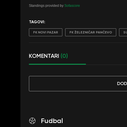
Standings provided by
Sofascore
TAGOVI:
FK NOVI PAZAR
FK ŽELEZNIČAR PANČEVO
S
KOMENTARI
(0)
DOD
Fudbal