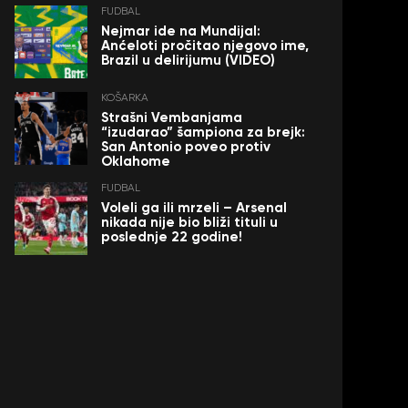
FUDBAL
Nejmar ide na Mundijal:
Anćeloti pročitao njegovo ime,
Brazil u delirijumu (VIDEO)
KOŠARKA
Strašni Vembanjama
“izudarao” šampiona za brejk:
San Antonio poveo protiv
Oklahome
FUDBAL
Voleli ga ili mrzeli – Arsenal
nikada nije bio bliži tituli u
poslednje 22 godine!