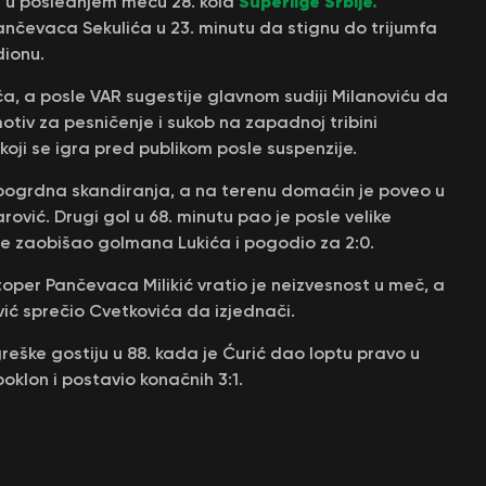
Superlige Srbije.
0) u poslednjem meču 28. kola
 Pančevaca Sekulića u 23. minutu da stignu do trijumfa
ionu.
ića, a posle VAR sugestije glavnom sudiji Milanoviću da
motiv za pesničenje i sukob na zapadnoj tribini
oji se igra pred publikom posle suspenzije.
la pogrdna skandiranja, a na terenu domaćin je poveo u
ović. Drugi gol u 68. minutu pao je posle velike
ji je zaobišao golmana Lukića i pogodio za 2:0.
per Pančevaca Milikić vratio je neizvesnost u meč, a
ć sprečio Cvetkovića da izjednači.
reške gostiju u 88. kada je Ćurić dao loptu pravo u
oklon i postavio konačnih 3:1.