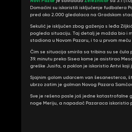
Novi Pazar
Železničar
je savladao
sa 3:1 (1:
Domaćini su iskoristili isključenje fudbalera
pred oko 2.000 gledalaca na Gradskom stad
Sekulić je isključen zbog gaženja s leđa Ziljk
pogleda situaciju. Taj detalj je možda bio i 
stadiona u Novom Pazaru, i to u prvom meču k
Čim se situacija smirila sa tribina su se ču
39. minutu preko Sisea kome je asistirao Mesar
greške Jusifa, a poklon je iskoristio Antvi ko
Sjajnim golom udarcem van šesanesterca, što
ubrzo zatim je golman Novog Pazara Samčovi
Sve je rešeno posle još jedne katastrofalne g
noge Meriju, a napadač Pazaraca iskoristio p