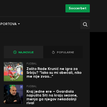
Soccerbet
SPORTOVA
NAJNOVIJE
POPULARNE
FUDBAL
Zašto Rade Krunić ne igra za
Srbiju? “Iako su mi obećali, niko
me nije zvao…”
FUDBAL
Kraj jedne ere – Gvardiola
napušta Siti na kraju sezone,
menja ga njegov nekadašnji
rival