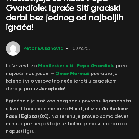
Gvardiole: Igraće Siti gradski
derbi bez jednog od najboljih
igraća!
Petar Đukanović
10.09.25.
Mančester siti
Pepa Gvardiolu
Loše vesti za
i
pred
Omar Marmuš
najveći meč jeseni –
povredio je
koleno i vrlo verovatno neće igrati u gradskom
Junajteda
derbiju protiv
!
Egipćanin je doživeo nezgodnu povredu ligamenata
Burkine
u kvalifikacionom meču za Mundijal između
Faso i Egipta
(0:0). Na terenu je proveo samo devet
minuta pre nego što je uz bolnu grimasu morao da
napusti igru.