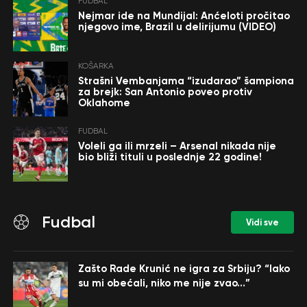
FUDBAL
Nejmar ide na Mundijal: Anćeloti pročitao
njegovo ime, Brazil u delirijumu (VIDEO)
KOŠARKA
Strašni Vembanjama “izudarao” šampiona
za brejk: San Antonio poveo protiv
Oklahome
FUDBAL
Voleli ga ili mrzeli – Arsenal nikada nije
bio bliži tituli u poslednje 22 godine!
Fudbal
Vidi sve
Zašto Rade Krunić ne igra za Srbiju? “Iako
su mi obećali, niko me nije zvao…”