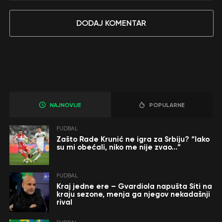
DODAJ KOMENTAR
NAJNOVIJE
POPULARNE
FUDBAL
Zašto Rade Krunić ne igra za Srbiju? “Iako
su mi obećali, niko me nije zvao…”
FUDBAL
Kraj jedne ere – Gvardiola napušta Siti na
kraju sezone, menja ga njegov nekadašnji
rival