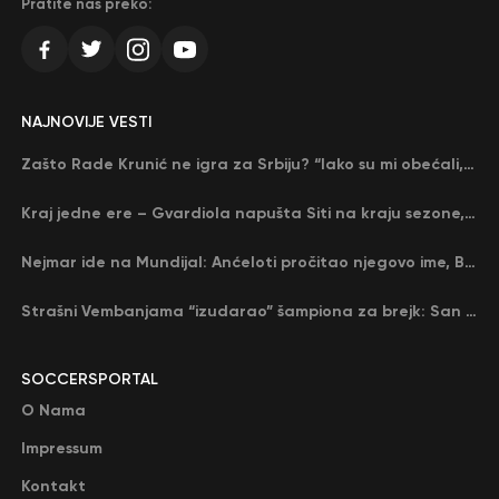
Pratite nas preko:
NAJNOVIJE VESTI
Zašto Rade Krunić ne igra za Srbiju? “Iako su mi obećali, niko me nije zvao…”
Kraj jedne ere – Gvardiola napušta Siti na kraju sezone, menja ga njegov nekadašnji rival
Nejmar ide na Mundijal: Anćeloti pročitao njegovo ime, Brazil u delirijumu (VIDEO)
Strašni Vembanjama “izudarao” šampiona za brejk: San Antonio poveo protiv Oklahome
SOCCERSPORTAL
O Nama
Impressum
Kontakt