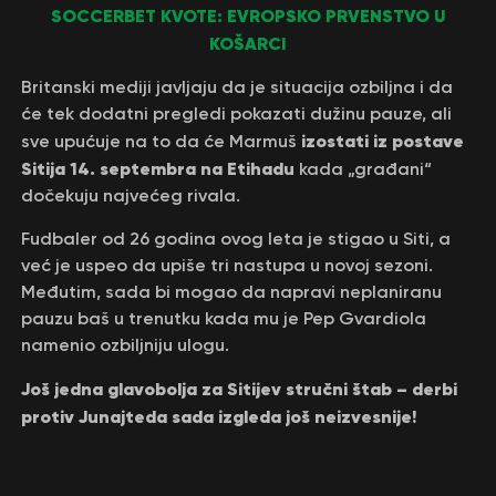
SOCCERBET KVOTE: EVROPSKO PRVENSTVO U
KOŠARCI
Britanski mediji javljaju da je situacija ozbiljna i da
će tek dodatni pregledi pokazati dužinu pauze, ali
izostati iz postave
sve upućuje na to da će Marmuš
Sitija 14. septembra na Etihadu
kada „građani“
dočekuju najvećeg rivala.
Fudbaler od 26 godina ovog leta je stigao u Siti, a
već je uspeo da upiše tri nastupa u novoj sezoni.
Međutim, sada bi mogao da napravi neplaniranu
pauzu baš u trenutku kada mu je Pep Gvardiola
namenio ozbiljniju ulogu.
Još jedna glavobolja za Sitijev stručni štab – derbi
protiv Junajteda sada izgleda još neizvesnije!