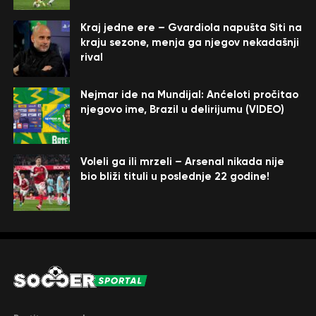
Kraj jedne ere – Gvardiola napušta Siti na
kraju sezone, menja ga njegov nekadašnji
rival
Nejmar ide na Mundijal: Anćeloti pročitao
njegovo ime, Brazil u delirijumu (VIDEO)
Voleli ga ili mrzeli – Arsenal nikada nije
bio bliži tituli u poslednje 22 godine!