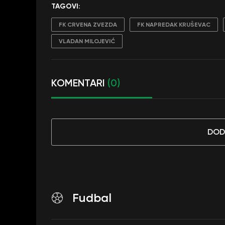
TAGOVI:
FK CRVENA ZVEZDA
FK NAPREDAK KRUŠEVAC
VLADAN MILOJEVIĆ
KOMENTARI
(0)
DOD
Fudbal