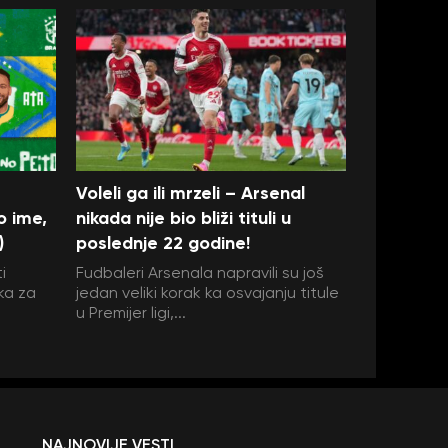
Voleli ga ili mrzeli – Arsenal
o ime,
nikada nije bio bliži tituli u
)
poslednje 22 godine!
i
Fudbaleri Arsenala napravili su još
ka za
jedan veliki korak ka osvajanju titule
u Premijer ligi,...
NAJNOVIJE VESTI