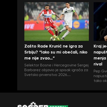
Zašto Rade Krunić ne igra za
Kraj j
Srbiju? “Iako su mi obećali, niko
napušt
me nije zvao…”
menja 
rival
Selektor Bosne i Hercegovine Sergej
Barbarez objavio je spisak igrača za
Pep Gva
Svetsko prvenstvo 2026....
napustit
tako ok