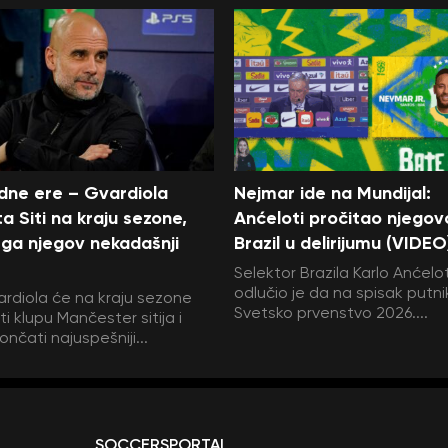
edne ere – Gvardiola
Nejmar ide na Mundijal:
a Siti na kraju sezone,
Anćeloti pročitao njegov
ga njegov nekadašnji
Brazil u delirijumu (VIDEO
Selektor Brazila Karlo Anćelot
odlučio je da na spisak putni
rdiola će na kraju sezone
Svetsko prvenstvo 2026....
i klupu Mančester sitija i
ončati najuspešniji...
SOCCERSPORTAL