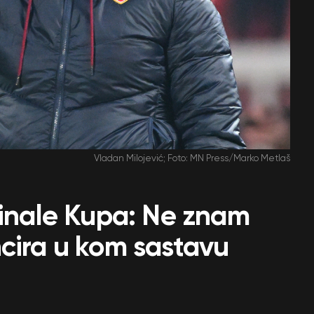
Vladan Milojević; Foto: MN Press/Marko Metlaš
finale Kupa: Ne znam
cira u kom sastavu