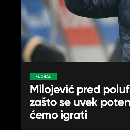
FUDBAL
Milojević pred polu
zašto se uvek poten
ćemo igrati