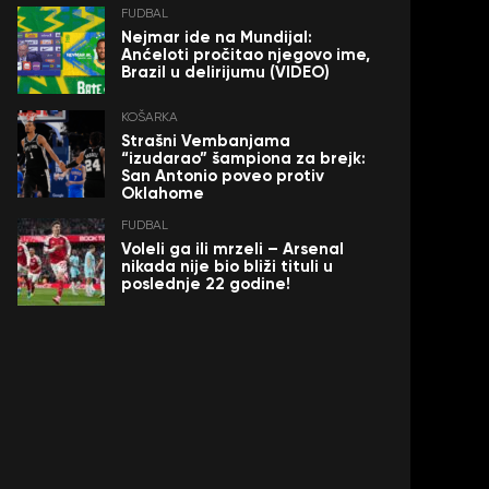
FUDBAL
Nejmar ide na Mundijal:
Anćeloti pročitao njegovo ime,
Brazil u delirijumu (VIDEO)
KOŠARKA
Strašni Vembanjama
“izudarao” šampiona za brejk:
San Antonio poveo protiv
Oklahome
FUDBAL
Voleli ga ili mrzeli – Arsenal
nikada nije bio bliži tituli u
poslednje 22 godine!