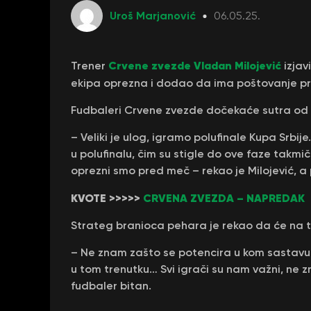
Uroš Marjanović
06.05.25.
Crvene zvezde
Vladan Milojević
Trener
izjav
ekipa oprezna i dodao da ima poštovanje 
Fudbaleri Crvene zvezde dočekaće sutra od 
– Veliki je ulog, igramo polufinale Kupa Srbi
u polufinalu, čim su stigle do ove faze takm
oprezni smo pred meč – rekao je Milojević, a 
KVOTE >>>>>
CRVENA ZVEZDA – NAPREDAK
Strateg branioca pehara je rekao da će na te
– Ne znam zašto se potencira u kom sastavu ć
u tom trenutku… Svi igrači su nam važni, ne 
fudbaler bitan.