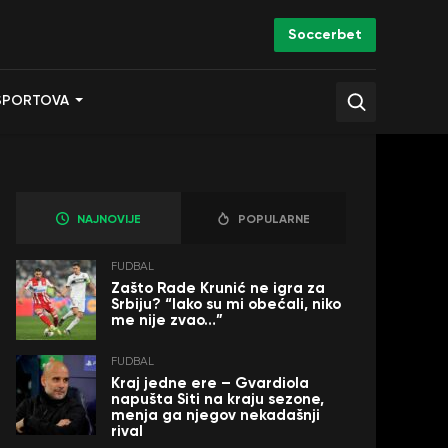
Soccerbet
SPORTOVA
NAJNOVIJE
POPULARNE
FUDBAL
Zašto Rade Krunić ne igra za
Srbiju? “Iako su mi obećali, niko
me nije zvao…”
FUDBAL
Kraj jedne ere – Gvardiola
napušta Siti na kraju sezone,
menja ga njegov nekadašnji
rival