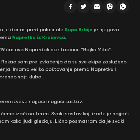
Kupa Srbije
io je danas pred polufinale
je njegova
Napretku iz Kruševca
prema
.
19 časova Napredak na stadionu “Rajko Mitić”.
je. Rekao sam pre izvlačenja da su sve ekipe zasluženo
ičenja. Imamo veliko poštovanje prema Napretku i
preneo sajt kluba.
ren izvesti najjači mogući sastav.
emo izaći na teren. Svaki sastav koji izađe je najjači
znam kako ljudi gledaju. Lično posmatram da je svaki