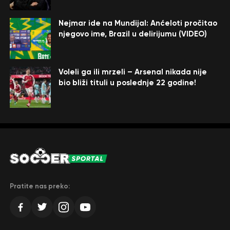
Nejmar ide na Mundijal: Anćeloti pročitao
njegovo ime, Brazil u delirijumu (VIDEO)
Voleli ga ili mrzeli – Arsenal nikada nije
bio bliži tituli u poslednje 22 godine!
Pratite nas preko: