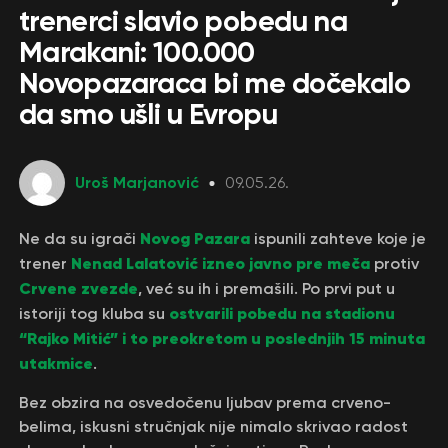
trenerci slavio pobedu na
Marakani: 100.000
Novopazaraca bi me dočekalo
da smo ušli u Evropu
Uroš Marjanović
09.05.26.
Novog Pazara
Ne da su igrači
ispunili zahteve koje je
Nenad Lalatović
izneo javno pre meča
trener
protiv
Crvene zvezde
, već su ih i premašili. Po prvi put u
ostvarili pobedu na stadionu
istoriji tog kluba su
“Rajko Mitić” i to preokretom u poslednjih 15 minuta
utakmice
.
Bez obzira na osvedočenu ljubav prema crveno-
belima, iskusni stručnjak nije nimalo skrivao radost