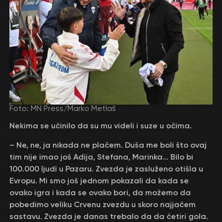
Foto: MN Press/Marko Metlaš
Nekima se učinilo da su mu videli i suze u očima.
– Ne, ne, ja nikada ne plačem. Duša me boli što ovaj
tim nije imao još Adija, Stefana, Marinka… Bilo bi
100.000 ljudi u Pazaru. Zvezda je zasluženo otišla u
Evropu. Mi smo još jednom pokazali da kada se
ovako igra i kada se ovako bori, da možemo da
pobedimo veliku Crvenu zvezdu u skoro najjačem
sastavu. Zvezda je danas trebalo da da četiri gola.