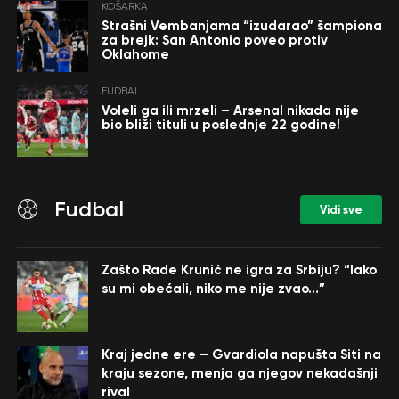
KOŠARKA
Strašni Vembanjama “izudarao” šampiona
za brejk: San Antonio poveo protiv
Oklahome
FUDBAL
Voleli ga ili mrzeli – Arsenal nikada nije
bio bliži tituli u poslednje 22 godine!
Fudbal
Vidi sve
Zašto Rade Krunić ne igra za Srbiju? “Iako
su mi obećali, niko me nije zvao…”
Kraj jedne ere – Gvardiola napušta Siti na
kraju sezone, menja ga njegov nekadašnji
rival