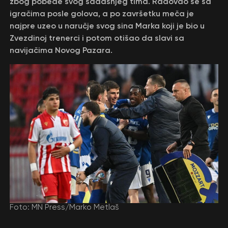
zbog pobede svog sadašnjeg tima. Radovao se sa
igračima posle golova, a po završetku meča je
najpre uzeo u naručje svog sina Marka koji je bio u
Zvezdinoj trenerci i potom otišao da slavi sa
navijačima Novog Pazara.
Foto: MN Press/Marko Metlaš