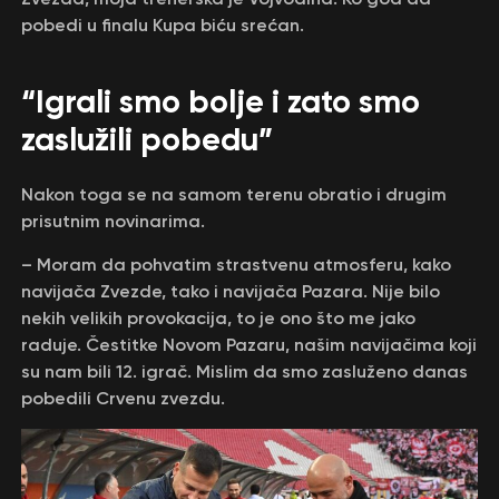
pobedi u finalu Kupa biću srećan.
“Igrali smo bolje i zato smo
zaslužili pobedu”
Nakon toga se na samom terenu obratio i drugim
prisutnim novinarima.
– Moram da pohvatim strastvenu atmosferu, kako
navijača Zvezde, tako i navijača Pazara. Nije bilo
nekih velikih provokacija, to je ono što me jako
raduje. Čestitke Novom Pazaru, našim navijačima koji
su nam bili 12. igrač. Mislim da smo zasluženo danas
pobedili Crvenu zvezdu.