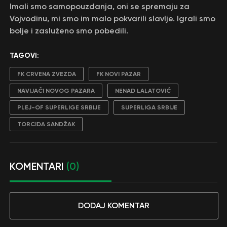
Imali smo samopouzdanja, oni se spremaju za
Vojvodinu, mi smo im malo pokvarili slavlje. Igrali smo
bolje i zasluženo smo pobedili.
TAGOVI:
FK CRVENA ZVEZDA
FK NOVI PAZAR
NAVIJAČI NOVOG PAZARA
NENAD LALATOVIĆ
PLEJ-OF SUPERLIGE SRBIJE
SUPERLIGA SRBIJE
TORCIDA SANDŽAK
KOMENTARI
(0)
DODAJ KOMENTAR