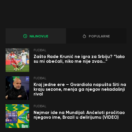
NAJNOVIJE
POPULARNE
FUDBAL
Zašto Rade Krunić ne igra za Srbiju? “Iako
su mi obećali, niko me nije zvao…”
FUDBAL
Kraj jedne ere – Gvardiola napušta Siti na
kraju sezone, menja ga njegov nekadašnji
rival
FUDBAL
Nejmar ide na Mundijal: Anćeloti pročitao
njegovo ime, Brazil u delirijumu (VIDEO)