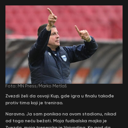
Foto: MN Press/Marko Metlaš
Zvezdi želi da osvoji Kup, gde igra u finalu takođe
protiv tima koji je trenirao.
Naravno. Ja sam ponikao na ovom stadionu, nikad
od toga neću bežati. Moja fudbalska majka je
Zvezda, moja trenerska je Vojvodina. Ko god da