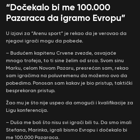
“Dočekalo bi me 100.000
Pazaraca da igramo Evropu”
U izjavi za “Arenu sport” je rekao da je verovao da
njegovi igrači mogu da pobede.
– Budućem kapitenu Crvene zvezde, osvajaće
mnogo trofeja, to ti sine želim od srca. Svom sinu
Marku, celom Novom Pazaru, presrećan sam, rekao
sam igračima na poluvremenu da možemo ovo da
pobedimo. Ponosan sam kakav je bio pristup, taktički
besprekoran pristup.
Žao mu je što nije uspeo da omogući i kvalifikacije za
Ligu konferencija.
– Duša me boli što nisu svi igrači bili tu. Da smo imali
Stefana, Marinka, igrali bismo Evropu i dočekalo bi
me 100.000 Pazaraca.