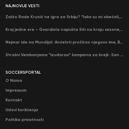
NAJNOVIJE VESTI
Zašto Rade Krunić ne igra za Srbiju? “Iako su mi obećali, niko me nije zvao…”
Kraj jedne ere – Gvardiola napušta Siti na kraju sezone, menja ga njegov nekadašnji rival
Nejmar ide na Mundijal: Anćeloti pročitao njegovo ime, Brazil u delirijumu (VIDEO)
Strašni Vembanjama “izudarao” šampiona za brejk: San Antonio poveo protiv Oklahome
SOCCERSPORTAL
O Nama
Impressum
Kontakt
Uslovi korišćenja
Politika privatnosti