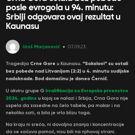
posle evrogola u 94. minutu:
Srbiji odgovara ovaj rezultat u
Kaunasu
Uroš Marjanović
07.09.23.
Crne Gore
“Sokolovi” su ostali
Tragedija
u Kaunasu.
bez pobede nad Litvanijom (2:2) u 4. minutu sudijske
nadoknade. Bod domaćinu je doneo Černič
.
kvalifikacija za Evropsko prvenstvo
U okviru grupe G
2024. godine
u kojoj se nalazi i Srbija, Crna Gora nije
uspela da zasedne na čelo tabele, pa makar i na
nekoliko sati, a bila je vrlo blizu toga.
Na kraju ni sreća, ni dovoljno znanja i koncentracije
da se sačuva pomoć, nisu bili na njihovoj strani.