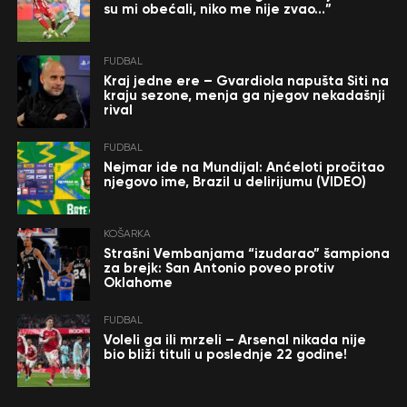
su mi obećali, niko me nije zvao…”
FUDBAL
Kraj jedne ere – Gvardiola napušta Siti na
kraju sezone, menja ga njegov nekadašnji
rival
FUDBAL
Nejmar ide na Mundijal: Anćeloti pročitao
njegovo ime, Brazil u delirijumu (VIDEO)
KOŠARKA
Strašni Vembanjama “izudarao” šampiona
za brejk: San Antonio poveo protiv
Oklahome
FUDBAL
Voleli ga ili mrzeli – Arsenal nikada nije
bio bliži tituli u poslednje 22 godine!