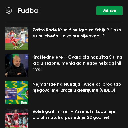
Fudbal
Vidi sve
Zašto Rade Krunić ne igra za Srbiju? “Iako
su mi obećali, niko me nije zvao…”
Kraj jedne ere – Gvardiola napušta Siti na
kraju sezone, menja ga njegov nekadašnji
rival
Nejmar ide na Mundijal: Anćeloti pročitao
njegovo ime, Brazil u delirijumu (VIDEO)
Voleli ga ili mrzeli – Arsenal nikada nije
bio bliži tituli u poslednje 22 godine!