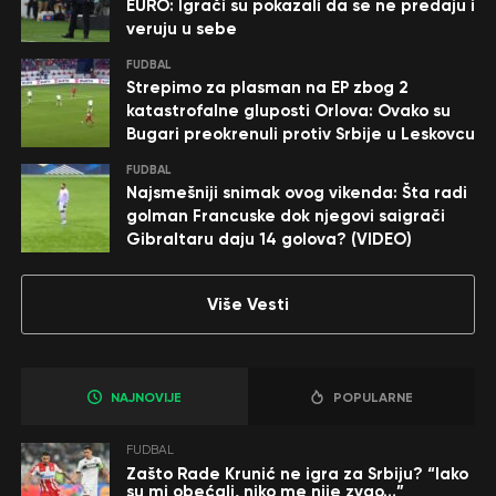
EURO: Igrači su pokazali da se ne predaju i
veruju u sebe
FUDBAL
Strepimo za plasman na EP zbog 2
katastrofalne gluposti Orlova: Ovako su
Bugari preokrenuli protiv Srbije u Leskovcu
FUDBAL
Najsmešniji snimak ovog vikenda: Šta radi
golman Francuske dok njegovi saigrači
Gibraltaru daju 14 golova? (VIDEO)
Više Vesti
NAJNOVIJE
POPULARNE
FUDBAL
Zašto Rade Krunić ne igra za Srbiju? “Iako
su mi obećali, niko me nije zvao…”