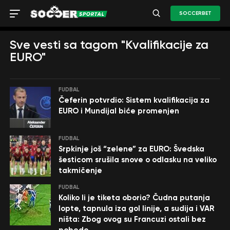
SOCCERBET
Sve vesti sa tagom "Kvalifikacije za
EURO"
FUDBAL
Čeferin potvrdio: Sistem kvalifikacija za
EURO i Mundijal biće promenjen
FUDBAL
Srpkinje još “zelene” za EURO: Švedska
šesticom srušila snove o odlasku na veliko
takmičenje
FUDBAL
Koliko li je tiketa oborio? Čudna putanja
lopte, tapnula iza gol linije, a sudija i VAR
ništa: Zbog ovog su Francuzi ostali bez