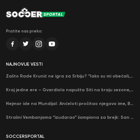
Pratite nas preko:
NAJNOVIJE VESTI
Zašto Rade Krunić ne igra za Srbiju? “Iako su mi obećali, niko me nije zvao…”
Kraj jedne ere – Gvardiola napušta Siti na kraju sezone, menja ga njegov nekadašnji rival
Nejmar ide na Mundijal: Anćeloti pročitao njegovo ime, Brazil u delirijumu (VIDEO)
Strašni Vembanjama “izudarao” šampiona za brejk: San Antonio poveo protiv Oklahome
SOCCERSPORTAL