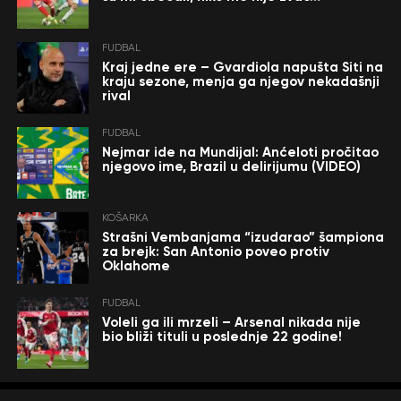
FUDBAL
Kraj jedne ere – Gvardiola napušta Siti na
kraju sezone, menja ga njegov nekadašnji
rival
FUDBAL
Nejmar ide na Mundijal: Anćeloti pročitao
njegovo ime, Brazil u delirijumu (VIDEO)
KOŠARKA
Strašni Vembanjama “izudarao” šampiona
za brejk: San Antonio poveo protiv
Oklahome
FUDBAL
Voleli ga ili mrzeli – Arsenal nikada nije
bio bliži tituli u poslednje 22 godine!