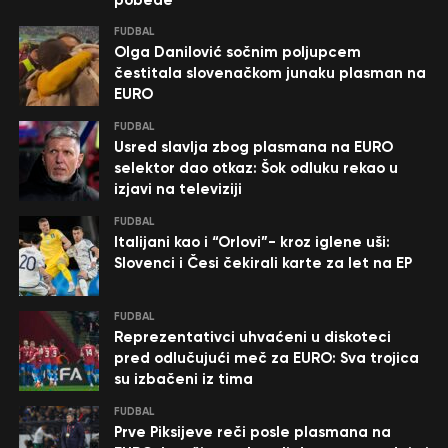
pobede
FUDBAL
Olga Danilović sočnim poljupcem
čestitala slovenačkom junaku plasman na
EURO
FUDBAL
Usred slavlja zbog plasmana na EURO
selektor dao otkaz: Šok odluku rekao u
izjavi na televiziji
FUDBAL
Italijani kao i “Orlovi”- kroz iglene uši:
Slovenci i Česi čekirali karte za let na EP
FUDBAL
Reprezentativci uhvaćeni u diskoteci
pred odlučujući meč za EURO: Sva trojica
su izbačeni iz tima
FUDBAL
Prve Piksijeve reči posle plasmana na