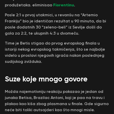
Fiorentinu
produžetaka. eliminisao
.
Posle 2:1 u prvoj utakmici, u revanšu na “Artemio
Frankiju” bio je identičan rezultat u 90 minuta, da bi
posle dodatnih 30 “zeleno-beli” iz Sevilje došli do
gola za 2:2, te ukupnih 4:3 u dvomeču.
Time je Betis stigao do prvog evropskog finala u
istoriji nekog evropskog takmičenja, što se najbolje
videlo u proslavi njegovih igrača nakon poslednjeg
sudijskog zvižduka.
Suze koje mnogo govore
Možda najemotivniju reakciju pokazao je jedan od
junaka Betisa, Brazilac Antoni, koji je pao na travu i
plakao kao kiša zbog plasmana u finale. Gde sigurno
neće biti toliki autsajderi kao što mnogi misle.