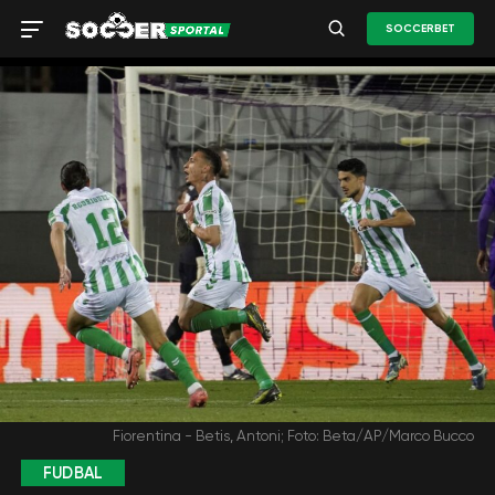
SOCCERBET
Fiorentina - Betis, Antoni; Foto: Beta/AP/Marco Bucco
FUDBAL