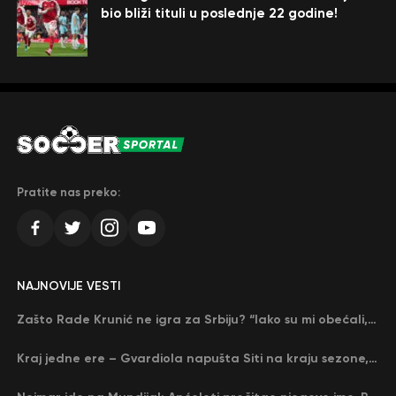
bio bliži tituli u poslednje 22 godine!
Pratite nas preko:
NAJNOVIJE VESTI
Zašto Rade Krunić ne igra za Srbiju? “Iako su mi obećali, niko me nije zvao…”
Kraj jedne ere – Gvardiola napušta Siti na kraju sezone, menja ga njegov nekadašnji rival