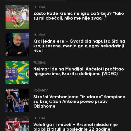
FUDBAL
Zašto Rade Krunić ne igra za Srbiju? “Iako
su mi obećali, niko me nije zvao…”
FUDBAL
Kraj jedne ere – Gvardiola napušta Siti na
kraju sezone, menja ga njegov nekadašnji
rival
FUDBAL
Nejmar ide na Mundijal: Anćeloti pročitao
njegovo ime, Brazil u delirijumu (VIDEO)
KOŠARKA
Strašni Vembanjama “izudarao” šampiona
za brejk: San Antonio poveo protiv
Oklahome
FUDBAL
Voleli ga ili mrzeli – Arsenal nikada nije
bio bliži tituli u poslednje 22 godine!