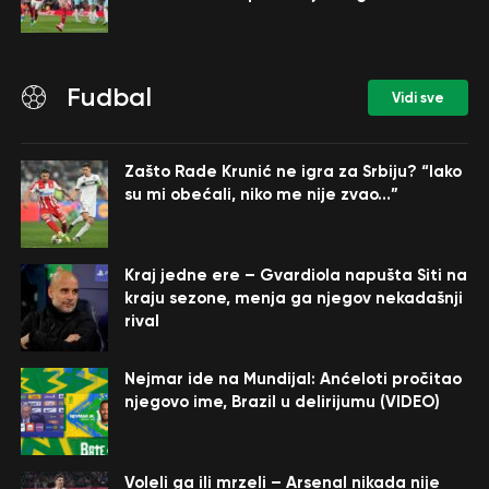
Fudbal
Vidi sve
Zašto Rade Krunić ne igra za Srbiju? “Iako
su mi obećali, niko me nije zvao…”
Kraj jedne ere – Gvardiola napušta Siti na
kraju sezone, menja ga njegov nekadašnji
rival
Nejmar ide na Mundijal: Anćeloti pročitao
njegovo ime, Brazil u delirijumu (VIDEO)
Voleli ga ili mrzeli – Arsenal nikada nije