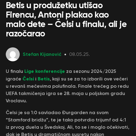
Betis u produžetku utišao
Firencu, Antoni plakao kao
malo dete – Čelsi u finalu, ali je
razočarao
Stefan Kijanović
08.05.25.
Lige konferencije
U finalu
za sezonu 2024/2025
Čelsi
Betis
igraće
i
, koji su se za to izborili ove večeri
u revanš mečevima polufinala. Finale trećeg po redu
UEFA takmičenja igra se 28. maja u poljskom gradu
Vroclavu.
Čelsi je sa 1:0 savladao Đurgarden na svom
“Stamford bridžu”, te je tako potvrdio trijumf od 4:1
iz prvog duela u Švedskoj. Ali, to se i moglo očekivati,
dok je Betis u dramatičnom susretu nakon