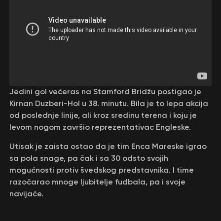
Jedini gol večeras na Stamford Bridžu postigao je
Kirnan Duzberi-Hol u 38. minutu. Bila je to lepa akcija
od poslednje linije, ali kroz sredinu terena i koju je
levom nogom završio reprezentativac Engleske.
Utisak je zaista ostao da je tim Enca Mareske igrao
sa pola snage, pa čak i sa 30 odsto svojih
mogućnosti protiv švedskog predstavnika. I time
razočarao mnoge ljubitelje fudbala, pa i svoje
navijače.