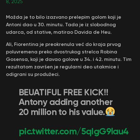
8, 2025
Možda je to bilo izazvano prelepim golom koji je
Antoni dao u 30. minutu. Tada je iz slobodnog
udarca, od stative, matirao Davida de Heu.
Ali, Fiorentina je preokrenula već do kraja prvog
poluvremena preko dvostrukog strelca Robina
Gosensa, koji je davao golove u 34. i 42. minutu. Tim
rezultatom završen je regularni deo utakmice i
odigrani su produžeci.
BEUATIFUL FREE KICK!!
Antony adding another
20 million to his value.
pic.twitter.com/5qIgG9lau4