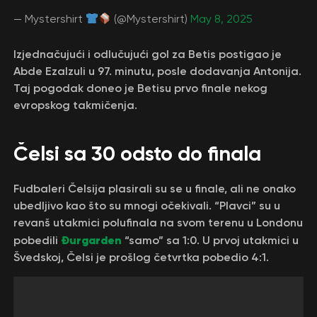
— Mystershirt
(@Mystershirt)
May 8, 2025
Izjednačujući i odlučujući gol za Betis postigao je
Abde Ezalzuli u 97. minutu, posle dodavanja Antonija.
Taj pogodak doneo je Betisu prvo finale nekog
evropskog takmičenja.
Čelsi sa 30 odsto do finala
Fudbaleri Čelsija plasirali su se u finale, ali ne onako
ubedljivo kao što su mnogi očekivali. “Plavci” su u
revanš utakmici polufinala na svom terenu u Londonu
Đurgarden
pobedili
“samo” sa 1:0. U prvoj utakmici u
Švedskoj, Čelsi je prošlog četvrtka pobedio 4:1.