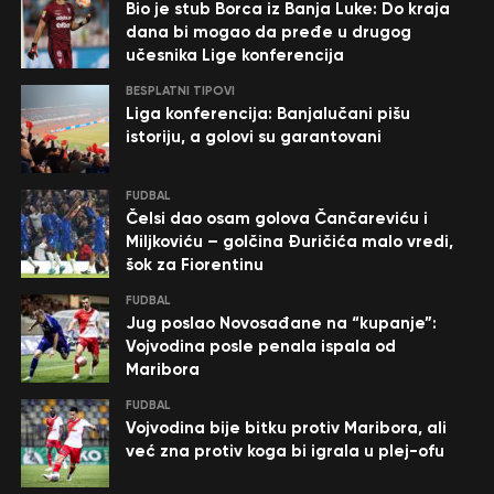
Bio je stub Borca iz Banja Luke: Do kraja
dana bi mogao da pređe u drugog
učesnika Lige konferencija
BESPLATNI TIPOVI
Liga konferencija: Banjalučani pišu
istoriju, a golovi su garantovani
FUDBAL
Čelsi dao osam golova Čančareviću i
Miljkoviću – golčina Đuričića malo vredi,
šok za Fiorentinu
FUDBAL
Jug poslao Novosađane na “kupanje”:
Vojvodina posle penala ispala od
Maribora
FUDBAL
Vojvodina bije bitku protiv Maribora, ali
već zna protiv koga bi igrala u plej-ofu