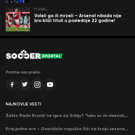
FUDBAL
Voleli ga ili mrzeli – Arsenal nikada nije
bio bliži tituli u poslednje 22 godine!
Pratite nas preko:
NAJNOVIJE VESTI
Zašto Rade Krunić ne igra za Srbiju? “Iako su mi obećali, niko me nije zvao…”
Kraj jedne ere – Gvardiola napušta Siti na kraju sezone, menja ga njegov nekadašnji rival