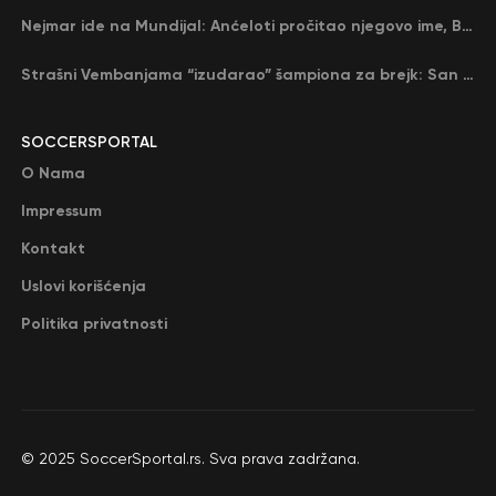
Nejmar ide na Mundijal: Anćeloti pročitao njegovo ime, Brazil u delirijumu (VIDEO)
Strašni Vembanjama “izudarao” šampiona za brejk: San Antonio poveo protiv Oklahome
SOCCERSPORTAL
O Nama
Impressum
Kontakt
Uslovi korišćenja
Politika privatnosti
© 2025 SoccerSportal.rs. Sva prava zadržana.