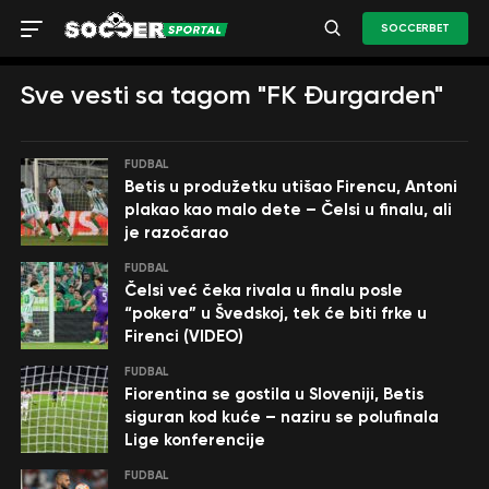
SOCCERBET
Sve vesti sa tagom "FK Đurgarden"
FUDBAL
Betis u produžetku utišao Firencu, Antoni
plakao kao malo dete – Čelsi u finalu, ali
je razočarao
FUDBAL
Čelsi već čeka rivala u finalu posle
“pokera” u Švedskoj, tek će biti frke u
Firenci (VIDEO)
FUDBAL
Fiorentina se gostila u Sloveniji, Betis
siguran kod kuće – naziru se polufinala
Lige konferencije
FUDBAL