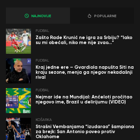
NAJNOVIJE
POPULARNE
FUDBAL
Zašto Rade Krunić ne igra za Srbiju? “Iako
su mi obećali, niko me nije zvao…”
FUDBAL
Kraj jedne ere – Gvardiola napušta Siti na
kraju sezone, menja ga njegov nekadašnji
rival
FUDBAL
Nejmar ide na Mundijal: Anćeloti pročitao
njegovo ime, Brazil u delirijumu (VIDEO)
KOŠARKA
Strašni Vembanjama “izudarao” šampiona
za brejk: San Antonio poveo protiv
Oklahome