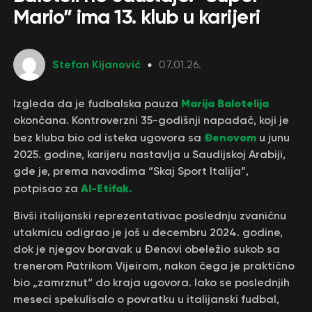
Mario” ima 13. klub u karijeri
Stefan Kijanović
07.01.26.
Marija Balotelija
Izgleda da je fudbalska pauza
okončana. Kontroverzni 35-godišnji napadač, koji je
Đenovom
bez kluba bio od isteka ugovora sa
u junu
2025. godine, karijeru nastavlja u Saudijskoj Arabiji,
gde je, prema navodima “Skaj Sport Italija”,
Al-Etifak.
potpisao za
Bivši italijanski reprezentativac poslednju zvaničnu
utakmicu odigrao je još u decembru 2024. godine,
dok je njegov boravak u Đenovi obeležio sukob sa
trenerom Patrikom Vijeirom, nakon čega je praktično
bio „zamrznut“ do kraja ugovora. Iako se poslednjih
meseci spekulisalo o povratku u italijanski fudbal,