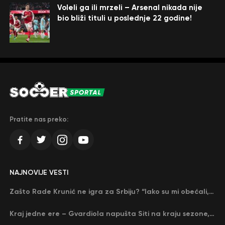
Voleli ga ili mrzeli – Arsenal nikada nije
bio bliži tituli u poslednje 22 godine!
Pratite nas preko:
NAJNOVIJE VESTI
Zašto Rade Krunić ne igra za Srbiju? “Iako su mi obećali, niko me nije zvao…”
Kraj jedne ere – Gvardiola napušta Siti na kraju sezone, menja ga njegov nekadašnji rival