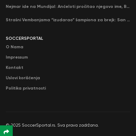
Nejmar ide na Mundijal: Anćeloti pročitao njegovo ime, Brazil u delirijumu (VIDEO)
Strašni Vembanjama “izudarao” šampiona za brejk: San Antonio poveo protiv Oklahome
SOCCERSPORTAL
O Nama
Impressum
Kontakt
Uslovi korišćenja
Politika privatnosti
© 2025 SoccerSportal.rs. Sva prava zadržana.