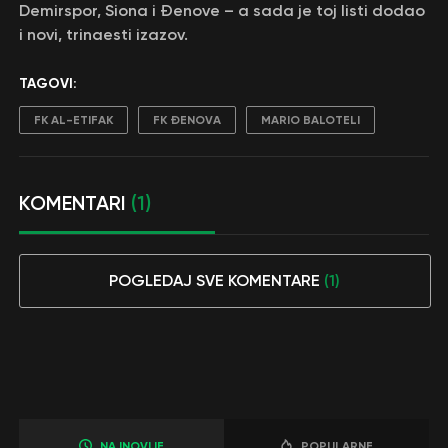
Demirspor, Siona i Đenove – a sada je toj listi dodao
i novi, trinaesti izazov.
TAGOVI:
FK AL-ETIFAK
FK ĐENOVA
MARIO BALOTELI
KOMENTARI
(1)
POGLEDAJ SVE KOMENTARE
(1)
NAJNOVIJE
POPULARNE