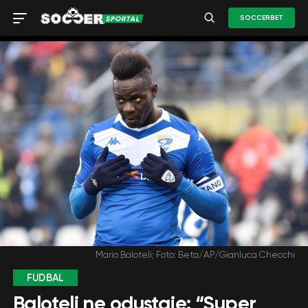
SOCCERBET
Mario Baloteli; Foto: Beta/AP/Gianluca Checchi
FUDBAL
Baloteli ne odustaje: “Super