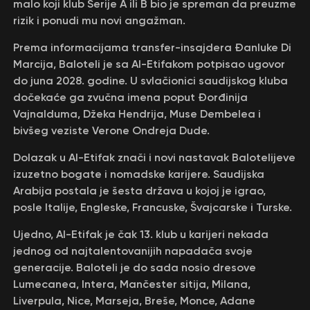
malo koji klub Serije A ili B bio je spreman da preuzme
rizik i ponudi mu novi angažman.
Prema informacijama transfer-insajdera Đanluke Di
Marcija, Baloteli je sa Al-Etifakom potpisao ugovor
do juna 2028. godine. U svlačionici saudijskog kluba
dočekaće ga zvučna imena poput Đorđinija
Vajnalduma, Džeka Hendrija, Muse Dembelea i
bivšeg veziste Verone Ondreja Dude.
Dolazak u Al-Etifak znači i novi nastavak Balotelijeve
izuzetno bogate i nomadske karijere. Saudijska
Arabija postala je šesta država u kojoj je igrao,
posle Italije, Engleske, Francuske, Švajcarske i Turske.
Ujedno, Al-Etifak je čak 13. klub u karijeri nekada
jednog od najtalentovanijih napadača svoje
generacije. Baloteli je do sada nosio dresove
Lumecanea, Intera, Mančester sitija, Milana,
Liverpula, Nice, Marseja, Breše, Monce, Adane