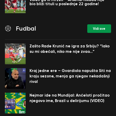
bio bliži tituli u poslednje 22 godine!
Fudbal
Vidi sve
Zašto Rade Krunić ne igra za Srbiju? “Iako
su mi obećali, niko me nije zvao…”
Kraj jedne ere – Gvardiola napušta Siti na
kraju sezone, menja ga njegov nekadašnji
rival
Nejmar ide na Mundijal: Anćeloti pročitao
njegovo ime, Brazil u delirijumu (VIDEO)