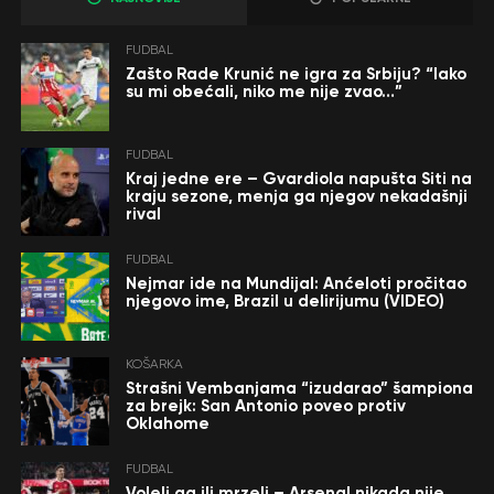
FUDBAL
Zašto Rade Krunić ne igra za Srbiju? “Iako
su mi obećali, niko me nije zvao…”
FUDBAL
Kraj jedne ere – Gvardiola napušta Siti na
kraju sezone, menja ga njegov nekadašnji
rival
FUDBAL
Nejmar ide na Mundijal: Anćeloti pročitao
njegovo ime, Brazil u delirijumu (VIDEO)
KOŠARKA
Strašni Vembanjama “izudarao” šampiona
za brejk: San Antonio poveo protiv
Oklahome
FUDBAL
Voleli ga ili mrzeli – Arsenal nikada nije