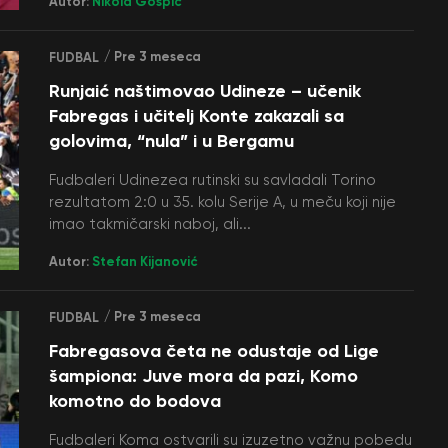
Autor:
Nikola Gospić
/ Pre 3 meseca
FUDBAL
Runjaić naštimovao Udineze – učenik
Fabregas i učitelj Konte zakazali sa
golovima, “nula” i u Bergamu
Fudbaleri Udinezea rutinski su savladali Torino
rezultatom 2:0 u 35. kolu Serije A, u meču koji nije
imao takmičarski naboj, ali...
Autor:
Stefan Kijanović
/ Pre 3 meseca
FUDBAL
Fabregasova četa ne odustaje od Lige
šampiona: Juve mora da pazi, Komo
komotno do bodova
Fudbaleri Koma ostvarili su izuzetno važnu pobedu