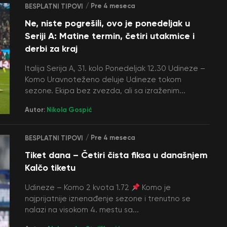
/ Pre 4 meseca
BESPLATNI TIPOVI
Ne, niste pogrešili, ovo je ponedeljak u
Seriji A: Matine termin, četiri utakmice i
derbi za kraj
Italija Serija A, 31. kolo Ponedeljak 12.30 Udineze –
Komo Uravnoteženo deluje Udineze tokom
sezone. Ekipa bez zvezda, ali sa izraženim...
Autor:
Nikola Gospić
/ Pre 4 meseca
BESPLATNI TIPOVI
Tiket dana – Četiri čista fiksa u današnjem
Kalčo tiketu
Udineze – Komo 2 kvota 1.72
Komo je
najprijatnije iznenađenje sezone i trenutno se
nalazi na visokom 4. mestu sa...