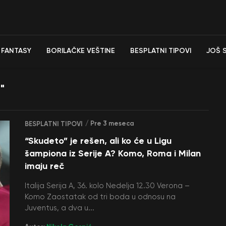
FANTASY
BORILAČKE VEŠTINE
BESPLATNI TIPOVI
JOŠ 
"
/ Pre 3 meseca
BESPLATNI TIPOVI
“Skudeto” je rešen, ali ko će u Ligu
šampiona iz Serije A? Komo, Roma i Milan
imaju reč
Italija Serija A, 36. kolo Nedelja 12.30 Verona –
Komo Zaostatak od tri boda u odnosu na
Juventus, a dva u...