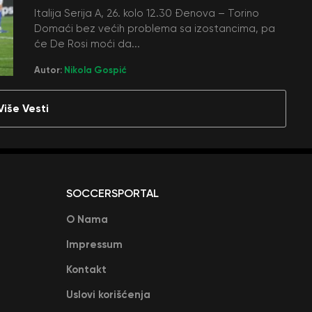
Italija Serija A, 26. kolo 12.30 Đenova – Torino
Domaći bez većih problema sa izostancima, pa
će De Rosi moći da...
Autor:
Nikola Gospić
Više Vesti
SOCCERSPORTAL
O Nama
Impressum
Kontakt
Uslovi korišćenja