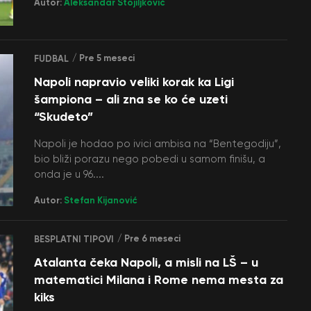
Autor:
Aleksandar Stojiljković
/ Pre 5 meseci
FUDBAL
Napoli napravio veliki korak ka Ligi
šampiona – ali zna se ko će uzeti
“Skudeto”
Napoli je hodao po ivici ambisa na “Bentegodiju”,
bio bliži porazu nego pobedi u samom finišu, a
onda je u 96....
Autor:
Stefan Kijanović
/ Pre 6 meseci
BESPLATNI TIPOVI
Atalanta čeka Napoli, a misli na LŠ – u
matematici Milana i Rome nema mesta za
kiks