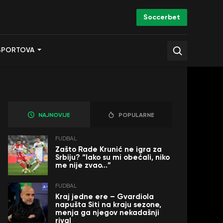
Soccerbet
SPORTOVA
NAJNOVIJE
POPULARNE
FUDBAL
Zašto Rade Krunić ne igra za
Srbiju? “Iako su mi obećali, niko
me nije zvao…”
FUDBAL
Kraj jedne ere – Gvardiola
napušta Siti na kraju sezone,
menja ga njegov nekadašnji
rival