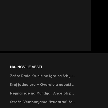
NAJNOVIJE VESTI
Zašto Rade Krunić ne igra za Srbiju? “Iako su mi obećali, niko me nije zvao…”
Kraj jedne ere – Gvardiola napušta Siti na kraju sezone, menja ga njegov nekadašnji rival
Nejmar ide na Mundijal: Anćeloti pročitao njegovo ime, Brazil u delirijumu (VIDEO)
Strašni Vembanjama “izudarao” šampiona za brejk: San Antonio poveo protiv Oklahome