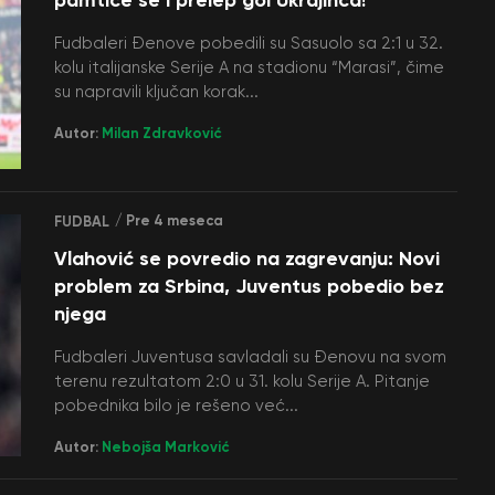
Fudbaleri Đenove pobedili su Sasuolo sa 2:1 u 32.
kolu italijanske Serije A na stadionu “Marasi”, čime
su napravili ključan korak...
Autor:
Milan Zdravković
/ Pre 4 meseca
FUDBAL
Vlahović se povredio na zagrevanju: Novi
problem za Srbina, Juventus pobedio bez
njega
Fudbaleri Juventusa savladali su Đenovu na svom
terenu rezultatom 2:0 u 31. kolu Serije A. Pitanje
pobednika bilo je rešeno već...
Autor:
Nebojša Marković