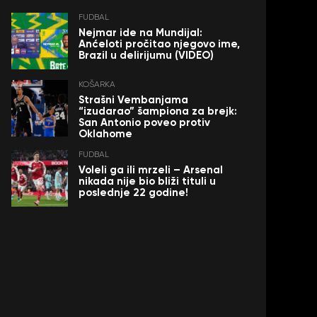
FUDBAL
Nejmar ide na Mundijal:
Anćeloti pročitao njegovo ime,
Brazil u delirijumu (VIDEO)
KOŠARKA
Strašni Vembanjama
“izudarao” šampiona za brejk:
San Antonio poveo protiv
Oklahome
FUDBAL
Voleli ga ili mrzeli – Arsenal
nikada nije bio bliži tituli u
poslednje 22 godine!