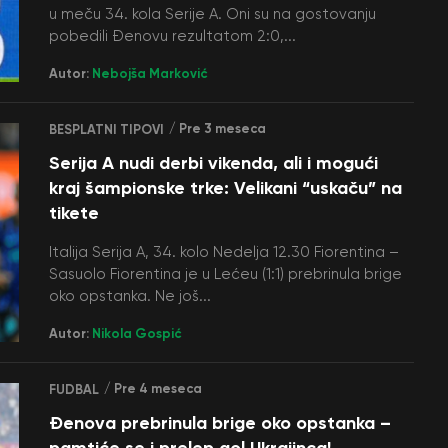
u meču 34. kola Serije A. Oni su na gostovanju
pobedili Đenovu rezultatom 2:0,...
Autor:
Nebojša Marković
/ Pre 3 meseca
BESPLATNI TIPOVI
Serija A nudi derbi vikenda, ali i mogući
kraj šampionske trke: Velikani “uskaču” na
tikete
Italija Serija A, 34. kolo Nedelja 12.30 Fiorentina –
Sasuolo Fiorentina je u Lećeu (1:1) prebrinula brige
oko opstanka. Ne još...
Autor:
Nikola Gospić
/ Pre 4 meseca
FUDBAL
Đenova prebrinula brige oko opstanka –
pamtiće se i prelep gol Ukrajinca!