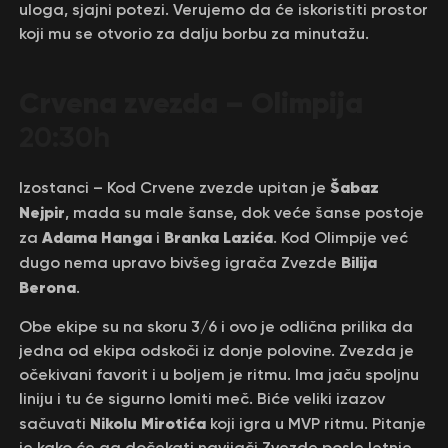
uloga, sjajni potezi. Verujemo da će iskoristiti prostor
koji mu se otvorio za dalju borbu za minutažu.
Crvena zvezda – Olimpija
20:30h
Šabaz
Izostanci – Kod Crvene zvezde upitan je
Nejpir
, mada su male šanse, dok veće šanse postoje
Adama Hanga
Branka Lazića
za
i
. Kod Olimpije već
Bilija
dugo nema upravo bivšeg igrača Zvezde
Berona
.
Obe ekipe su na skoru 3/6 i ovo je odlična prilika da
jedna od ekipa odskoči iz donje polovine. Zvezda je
očekivani favorit i u boljem je ritmu. Ima jaču spoljnu
liniju i tu će sigurno lomiti meč. Biće veliki izazov
Nikolu Mirotića
sačuvati
koji igra u MVP ritmu. Pitanje
je kako će ga dočekati navijači Zvezde posle letnje