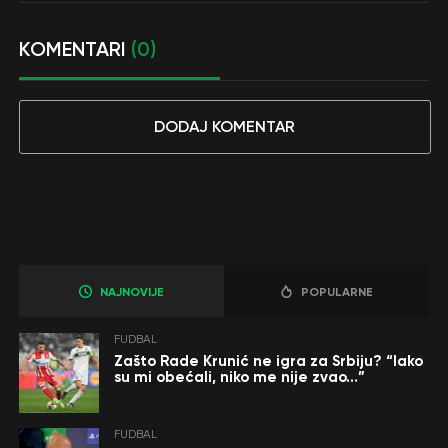
KOMENTARI
(0)
DODAJ KOMENTAR
NAJNOVIJE
POPULARNE
FUDBAL
Zašto Rade Krunić ne igra za Srbiju? “Iako
su mi obećali, niko me nije zvao…”
FUDBAL