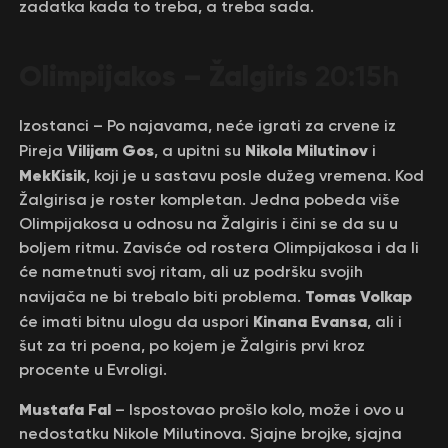
zadatka kada to treba, a treba sada.
Olimpijakos – Žalgiris
20:15h
Izostanci – Po najavama, neće igrati za crvene iz
Vilijam Gos
Nikola Milutinov
Pireja
, a upitni su
i
MekKisik
, koji je u sastavu posle dužeg vremena. Kod
Žalgirisa je roster kompletan. Jedna pobeda više
Olimpijakosa u odnosu na Žalgiris i čini se da su u
boljem ritmu. Zavisće od rostera Olimpijakosa i da li
će nametnuti svoj ritam, ali uz podršku svojih
Tomas Volkap
navijača ne bi trebalo biti problema.
Kinana Evansa
će imati bitnu ulogu da uspori
, ali i
šut za tri poena, po kojem je Žalgiris prvi kroz
procente u Evroligi.
Mustafa Fal
– Ispostovao prošlo kolo, može i ovo u
nedostatku Nikole Milutinova. Sjajne brojke, sjajna