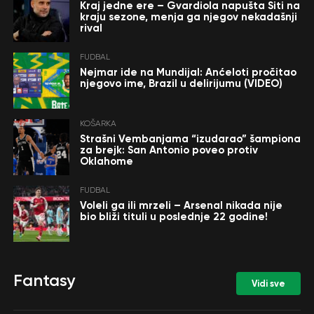
Kraj jedne ere – Gvardiola napušta Siti na
kraju sezone, menja ga njegov nekadašnji
rival
FUDBAL
Nejmar ide na Mundijal: Anćeloti pročitao
njegovo ime, Brazil u delirijumu (VIDEO)
KOŠARKA
Strašni Vembanjama “izudarao” šampiona
za brejk: San Antonio poveo protiv
Oklahome
FUDBAL
Voleli ga ili mrzeli – Arsenal nikada nije
bio bliži tituli u poslednje 22 godine!
Fantasy
Vidi sve