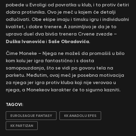
pobede u Evroligi od povratka u klub, i to protiv četiri
dobra protivnika. Ovo je meč u kojem će detalji
odlučivati. Obe ekipe imaju i timsku igru i individualni
kvalitet, i dobre trenere. A zanimljivo je da je to
upravo duel dva bivša trenera Crvene zvezde –
Duška Ivanovića
Saše Obradovića
i
.
Čime Moneke – Njega ne možeš da promašiš u bilo
kom kolu jer igra fantastično i s dosta
samopouzdanja, što se vidi po govoru tela na
parketu. Međutim, ovaj meč je posebna motivacija
za njega jer igra protiv kluba koji nije verovao u
njega, a Monekeov karakter će to sigurno kazniti.
TAGOVI:
EUROLEAGUE FANTASY
KK ANADOLU EFES
KK PARTIZAN