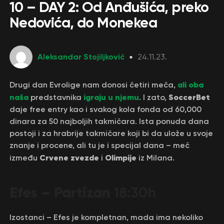
10 – DAY 2: Od Anđušića, preko
Nedovića, do Monekea
Aleksandar Stojiljković
24.11.23.
ali oba
Drugi dan Evrolige nam donosi četiri meča,
naša
igraju u njemu
SoccerBet
predstavnika
. I zato,
daje free entry kao i svakog kola fonda od 60,000
dinara za 50 najboljih takmičara. Ista ponuda dana
postoji i za hrabrije takmičare koji bi da ulože u svoje
znanje i procene, ali tu je i specijal dana – meč
Crvene zvezde
Olimpije
između
i
iz Milana.
Efes – Partizan
18:30h
Izostanci – Efes je kompletnan, mada ima nekoliko