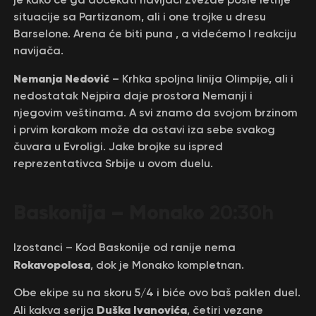
situacije sa Partizanom, ali i one trojke u dresu
Barselone. Arena će biti puna , a videćemo I reakciju
navijača.
Nemanja Nedović
– Krhka spoljna linija Olimpije, ali i
nedostatak Nejpira daje prostora Nemanji i
njegovim veštinama. A svi znamo da svojom brzinom
i prvim korakom može da ostavi iza sebe svakog
čuvara u Evroligi. Jake brojke su ispred
reprezentativca Srbije u ovom duelu.
Baskonija – Monako
20:30h
Izostanci – Kod Baskonije od ranije nema
Rokavopolosa
, dok je Monako kompletnan.
Obe ekipe su na skoru 5/4 i biće ovo baš paklen duel.
Duška Ivanovića
Ali kakva serija
, četiri vezane