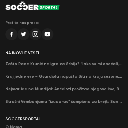
Pratite nas preko:
NAJNOVIJE VESTI
Zašto Rade Krunić ne igra za Srbiju? “Iako su mi obećali, niko me nije zvao…”
Kraj jedne ere – Gvardiola napušta Siti na kraju sezone, menja ga njegov nekadašnji rival
Nejmar ide na Mundijal: Anćeloti pročitao njegovo ime, Brazil u delirijumu (VIDEO)
Strašni Vembanjama “izudarao” šampiona za brejk: San Antonio poveo protiv Oklahome
SOCCERSPORTAL
O Nama