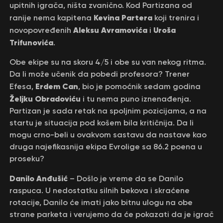
upitnih igrača, ništa zvanično. Kod Partizana od
Kevina Partera
ranije nema kapitena
koji trenira i
Aleksu Avramovića
Uroša
novopovređenih
i
Trifunovića
.
Obe ekipe su na skoru 4/5 i obe su van nekog ritma.
Da li može učenik da pobedi profesora? Trener
Erdem Can
Efesa,
, bio je pomoćnik sedam godina
Željku Obradoviću
i tu nema puno iznenađenja.
Partizan je sada retak na spoljnim pozicijama, a na
startu je situacija pod košem bila kritičnija. Da li
mogu crno-beli u ovakvom sastavu da nastave kao
druga najefikasnija ekipa Evrolige sa 86.2 poena u
proseku?
Danilo Anđušić
– Došlo je vreme da se Danilo
raspuca. U nedostatku silnih bekova i skraćene
rotacije, Danilo će imati jako bitnu ulogu na obe
strane parketa i verujemo da će pokazati da je igrač