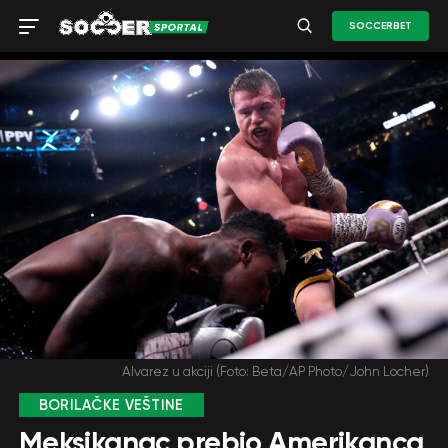
SOCCERBET
Alvarez u akciji (Foto: Beta/AP Photo/John Locher)
BORILAČKE VEŠTINE
Meksikanac prebio Amerikanca