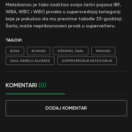
Meksikanac je tako zadržao svoja četiri pojasa IBF,
WBA, WBC i WBO prvaka u supersrednjoj kategoriji
koje je pokušao da mu preotme takođe 33-godišnji
Šarlo, inače neprikosnoveni prvak u supervelteru.
TAGOVI:
BOKS
BOKSER
DŽERMEL ŠARL
MEKSIKO
SAUL KANELO ALVAREZ
SUPERSREDNJA KATEGORIJA
KOMENTARI
(0)
DODAJ KOMENTAR