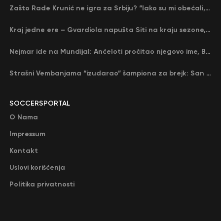
Zašto Rade Krunić ne igra za Srbiju? “Iako su mi obećali, niko me nije zvao…”
Kraj jedne ere – Gvardiola napušta Siti na kraju sezone, menja ga njegov nekadašnji rival
Nejmar ide na Mundijal: Anćeloti pročitao njegovo ime, Brazil u delirijumu (VIDEO)
Strašni Vembanjama “izudarao” šampiona za brejk: San Antonio poveo protiv Oklahome
SOCCERSPORTAL
O Nama
Impressum
Kontakt
Uslovi korišćenja
Politika privatnosti