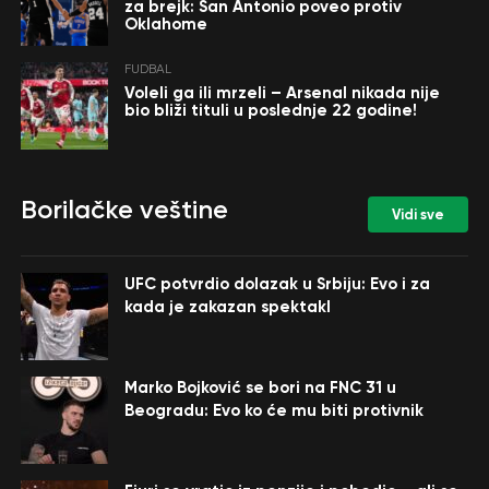
za brejk: San Antonio poveo protiv
Oklahome
FUDBAL
Voleli ga ili mrzeli – Arsenal nikada nije
bio bliži tituli u poslednje 22 godine!
Borilačke veštine
Vidi sve
UFC potvrdio dolazak u Srbiju: Evo i za
kada je zakazan spektakl
Marko Bojković se bori na FNC 31 u
Beogradu: Evo ko će mu biti protivnik