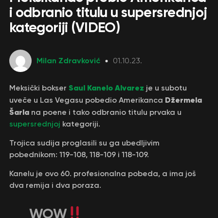
i odbranio titulu u supersrednjoj
kategoriji (VIDEO)
Milan Zdravković
01.10.23.
Saul Kanelo Alvarez
Meksički bokser
je u subotu
Džermela
uveče u Las Vegasu pobedio Amerikanca
Šarla
na poene i tako odbranio titulu prvaka u
supersrednjoj
kategoriji.
Trojica sudija proglasili su ga ubedljivim
pobednikom: 119-108, 118-109 i 118-109.
Kanelu je ovo 60. profesionalna pobeda, a ima još
dva remija i dva poraza.
WOW