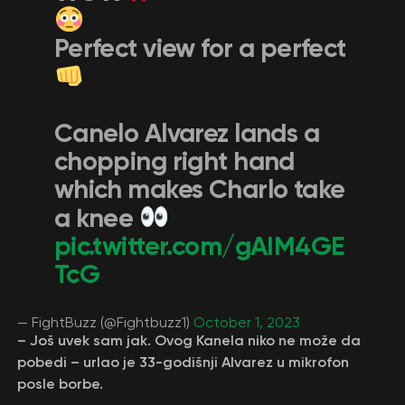
Perfect view for a perfect
Canelo Alvarez lands a
chopping right hand
which makes Charlo take
a knee
pic.twitter.com/gAIM4GE
TcG
— FightBuzz (@Fightbuzz1)
October 1, 2023
– Još uvek sam jak. Ovog Kanela niko ne može da
pobedi – urlao je 33-godišnji Alvarez u mikrofon
posle borbe.