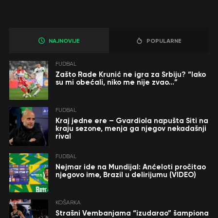
NAJNOVIJE
POPULARNE
FUDBAL
Zašto Rade Krunić ne igra za Srbiju? “Iako
su mi obećali, niko me nije zvao…”
FUDBAL
Kraj jedne ere – Gvardiola napušta Siti na
kraju sezone, menja ga njegov nekadašnji
rival
FUDBAL
Nejmar ide na Mundijal: Anćeloti pročitao
njegovo ime, Brazil u delirijumu (VIDEO)
KOŠARKA
Strašni Vembanjama “izudarao” šampiona