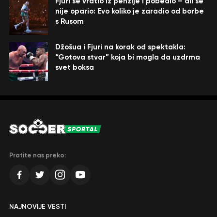
Fjuri se vratio iz penzije i pobedio – ali se
nije opario: Evo koliko je zaradio od borbe
s Rusom
Džošua i Fjuri na korak od spektakla:
“Gotova stvar” koja bi mogla da uzdrma
svet boksa
Pratite nas preko:
NAJNOVIJE VESTI