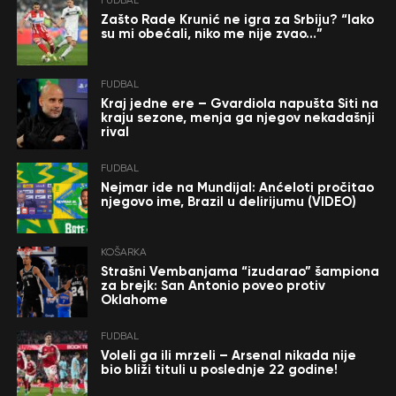
FUDBAL
Zašto Rade Krunić ne igra za Srbiju? “Iako
su mi obećali, niko me nije zvao…”
FUDBAL
Kraj jedne ere – Gvardiola napušta Siti na
kraju sezone, menja ga njegov nekadašnji
rival
FUDBAL
Nejmar ide na Mundijal: Anćeloti pročitao
njegovo ime, Brazil u delirijumu (VIDEO)
KOŠARKA
Strašni Vembanjama “izudarao” šampiona
za brejk: San Antonio poveo protiv
Oklahome
FUDBAL
Voleli ga ili mrzeli – Arsenal nikada nije
bio bliži tituli u poslednje 22 godine!