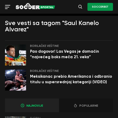
SOCCERBET
Sve vesti sa tagom "Saul Kanelo
Alvarez"
BORILAČKE VEŠTINE
Pao dogovor! Las Vegas je domaćin
“najvećeg boks meča 21. veka”
BORILAČKE VEŠTINE
Meksikanac prebio Amerikanca i odbranio
titulu u supersrednjoj kategoriji (VIDEO)
NAJNOVIJE
POPULARNE