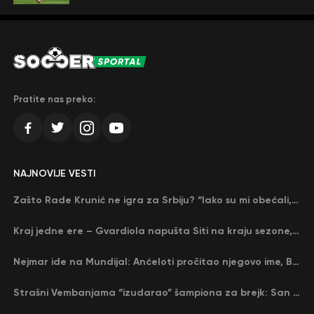
Pratite nas preko:
NAJNOVIJE VESTI
Zašto Rade Krunić ne igra za Srbiju? “Iako su mi obećali, niko me nije zvao…”
Kraj jedne ere – Gvardiola napušta Siti na kraju sezone, menja ga njegov nekadašnji rival
Nejmar ide na Mundijal: Anćeloti pročitao njegovo ime, Brazil u delirijumu (VIDEO)
Strašni Vembanjama “izudarao” šampiona za brejk: San Antonio poveo protiv Oklahome