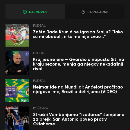
NAJNOVIJE
POPULARNE
FUDBAL
Zašto Rade Krunić ne igra za Srbiju? “Iako
su mi obećali, niko me nije zvao…”
FUDBAL
Kraj jedne ere – Gvardiola napušta Siti na
kraju sezone, menja ga njegov nekadašnji
rival
FUDBAL
Nejmar ide na Mundijal: Anćeloti pročitao
njegovo ime, Brazil u delirijumu (VIDEO)
KOŠARKA
Strašni Vembanjama “izudarao” šampiona
za brejk: San Antonio poveo protiv
Oklahome