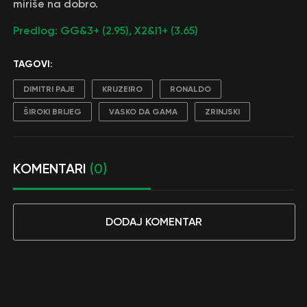
miriše na dobro.
Predlog: GG&3+ (2.95), X2&I1+ (3.65)
TAGOVI:
DIMITRI PAJE
KRUZEIRO
RONALDO
ŠIROKI BRIJEG
VASKO DA GAMA
ZRINJSKI
KOMENTARI
(0)
DODAJ KOMENTAR