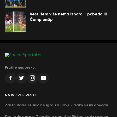
Vest Hem više nema izbora – pobeda ili
Čempionšip
Pratite nas preko:
NAJNOVIJE VESTI
Zašto Rade Krunić ne igra za Srbiju? “Iako su mi obećali, niko me nije zvao…”
Kraj jedne ere – Gvardiola napušta Siti na kraju sezone, menja ga njegov nekadašnji rival