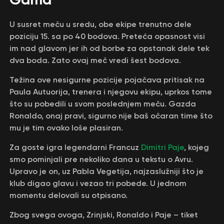
U susret meču u sredu, obe ekipe trenutno dele
poziciju 15. sa po 40 bodova. Preteća opasnost visi
im nad glavom jer ih od borbe za opstanak dele tek
dva boda. Zato ovaj meč vredi šest bodova.
Težina ove nesigurne pozicije pojačava pritisak na
Paula Autuorija, trenera i njegovu ekipu, uprkos tome
što su pobedili u svom poslednjem meču. Gazda
Ronaldo, onaj pravi, sigurno nije baš očaran time što
mu je tim ovako loše plasiran.
Za goste igra legendarni Francuz
Dimitri Paje
, kojeg
smo pominjali pre nekoliko dana u tekstu o Avru.
Upravo je on, uz Pabla Vegetija, najzaslužniji što je
klub digao glavu i vezao tri pobede. U jednom
momentu delovali su otpisano.
Zbog svega ovoga, Zrinjski, Ronaldo i Paje – tiket