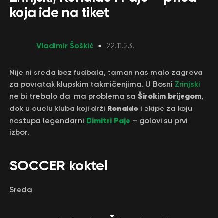
koja ide na tiket
Vladimir Šoškić
22.11.23.
Nije ni sreda bez fudbala, taman nas malo zagreva
za povratak klupskim takmičenjima. U Bosni
Zrinjski
Širokim brijegom
ne bi trebalo da ima problema sa
,
Ronaldo
dok u duelu kluba koji drži
i ekipe za koju
Dimitri Paje
nastupa legendarni
– golovi su prvi
izbor.
SOCCER koktel
Sreda