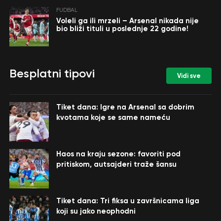
FUDBAL
Voleli ga ili mrzeli – Arsenal nikada nije
bio bliži tituli u poslednje 22 godine!
Besplatni tipovi
Vidi sve
Tiket dana: Igre na Arsenal sa dobrim
kvotama koje se same nameću
Haos na kraju sezone: favoriti pod
pritiskom, autsajderi traže šansu
Tiket dana: Tri fiksa u završnicama liga
koji su jako neophodni