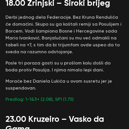
18.00 Zrinjski – Široki brijeg
Derbi jednog dela Federacije. Bez Kruna Rendulića
će domaćini. Skupo su ga koštali remiji sa Posušjem i
Borcem. Vodi šampiona Bosne i Hercegovine sada
Mario Ivanković. Banjalučani su mu već odmakli na
tabeli na +7, s tim da bi trijumfom ovde uspeo da to
sveda na razumno odstojanje.
Posle tri poraza gosti su u prošlom kolu došli do
boda protiv Posušja. I njima nimalo lepi dani.
Moraće bez Daniela Lukića u ovom susretu jer je
suspendovan.
Predlog: 1-1&3+ (2.08), SP1 (1.75)
23.00 Kruzeiro – Vasko da
Gama