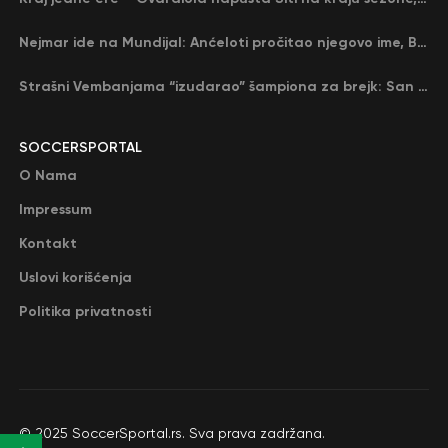
Nejmar ide na Mundijal: Anćeloti pročitao njegovo ime, Brazil u delirijumu (VIDEO)
Strašni Vembanjama “izudarao” šampiona za brejk: San Antonio poveo protiv Oklahome
SOCCERSPORTAL
O Nama
Impressum
Kontakt
Uslovi korišćenja
Politika privatnosti
© 2025 SoccerSportal.rs. Sva prava zadržana.