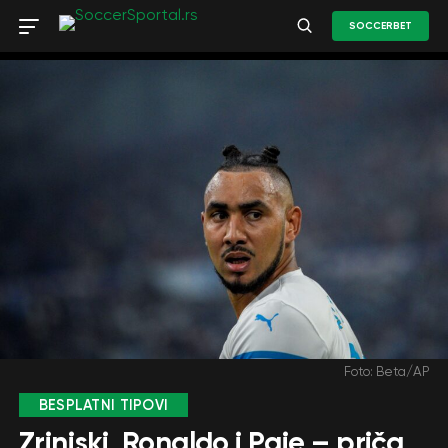
SOCCERBET
Foto: Beta/AP
BESPLATNI TIPOVI
Zrinjski, Ronaldo i Paje – priča