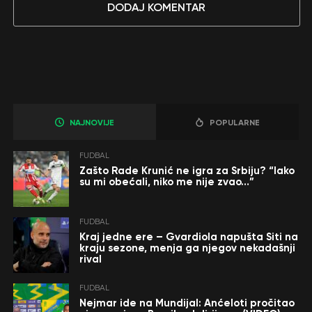
DODAJ KOMENTAR
NAJNOVIJE
POPULARNE
FUDBAL
Zašto Rade Krunić ne igra za Srbiju? “Iako
su mi obećali, niko me nije zvao…”
FUDBAL
Kraj jedne ere – Gvardiola napušta Siti na
kraju sezone, menja ga njegov nekadašnji
rival
FUDBAL
Nejmar ide na Mundijal: Anćeloti pročitao