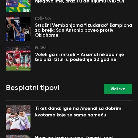
njegovo ime, Brazil u delirijumu (VIDEO)
KOŠARKA
Strašni Vembanjama “izudarao” šampiona
za brejk: San Antonio poveo protiv
Oklahome
FUDBAL
Voleli ga ili mrzeli – Arsenal nikada nije
bio bliži tituli u poslednje 22 godine!
Besplatni tipovi
Vidi sve
Tiket dana: Igre na Arsenal sa dobrim
kvotama koje se same nameću
Haos na kraju sezone: favoriti pod