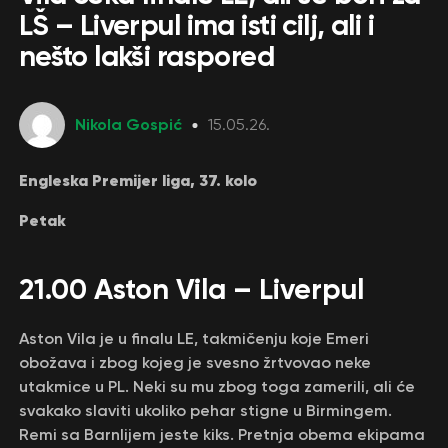
LŠ – Liverpul ima isti cilj, ali i
nešto lakši raspored
Nikola Gospić
15.05.26.
Engleska Premijer liga, 37. kolo
Petak
21.00 Aston Vila – Liverpul
Aston Vila je u finalu LE, takmičenju koje Emeri
obožava i zbog kojeg je svesno žrtvovao neke
utakmice u PL. Neki su mu zbog toga zamerili, ali će
svakako slaviti ukoliko pehar stigne u Birmingem.
Remi sa Barnlijem jeste kiks. Pretnja obema ekipama