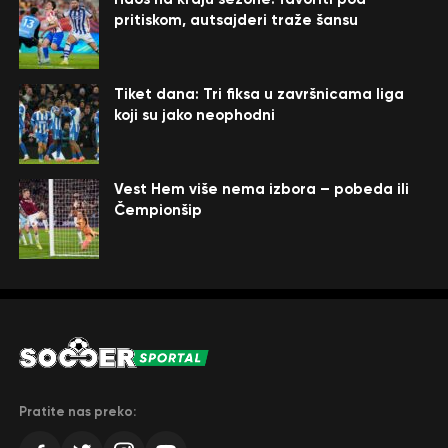
pritiskom, autsajderi traže šansu
Tiket dana: Tri fiksa u završnicama liga
koji su jako neophodni
Vest Hem više nema izbora – pobeda ili
Čempionšip
Pratite nas preko: