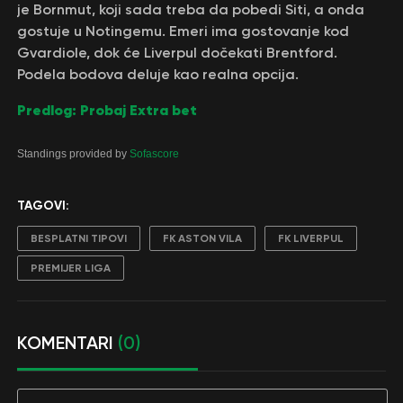
je Bornmut, koji sada treba da pobedi Siti, a onda
gostuje u Notingemu. Emeri ima gostovanje kod
Gvardiole, dok će Liverpul dočekati Brentford.
Podela bodova deluje kao realna opcija.
Predlog: Probaj Extra bet
Standings provided by
Sofascore
TAGOVI:
BESPLATNI TIPOVI
FK ASTON VILA
FK LIVERPUL
PREMIJER LIGA
KOMENTARI
(0)