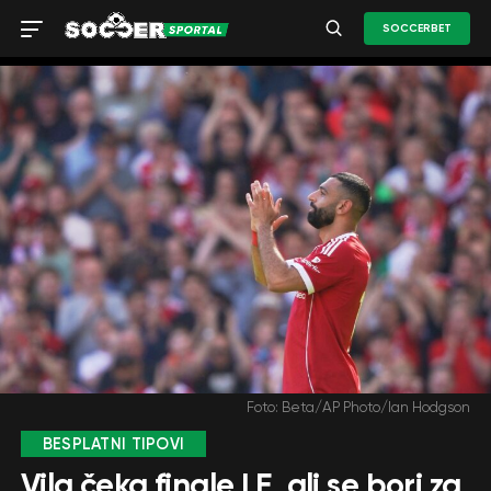
SOCCERBET
Foto: Beta/AP Photo/Ian Hodgson
BESPLATNI TIPOVI
Vila čeka finale LE, ali se bori za