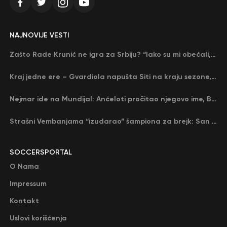
NAJNOVIJE VESTI
Zašto Rade Krunić ne igra za Srbiju? “Iako su mi obećali, niko me nije zvao…”
Kraj jedne ere – Gvardiola napušta Siti na kraju sezone, menja ga njegov nekadašnji rival
Nejmar ide na Mundijal: Anćeloti pročitao njegovo ime, Brazil u delirijumu (VIDEO)
Strašni Vembanjama “izudarao” šampiona za brejk: San Antonio poveo protiv Oklahome
SOCCERSPORTAL
O Nama
Impressum
Kontakt
Uslovi korišćenja