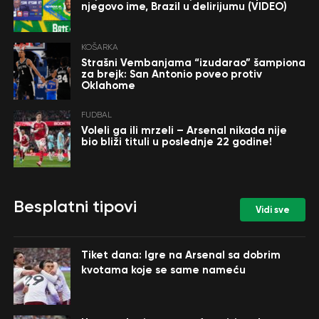
njegovo ime, Brazil u delirijumu (VIDEO)
KOŠARKA
Strašni Vembanjama “izudarao” šampiona
za brejk: San Antonio poveo protiv
Oklahome
FUDBAL
Voleli ga ili mrzeli – Arsenal nikada nije
bio bliži tituli u poslednje 22 godine!
Besplatni tipovi
Vidi sve
Tiket dana: Igre na Arsenal sa dobrim
kvotama koje se same nameću