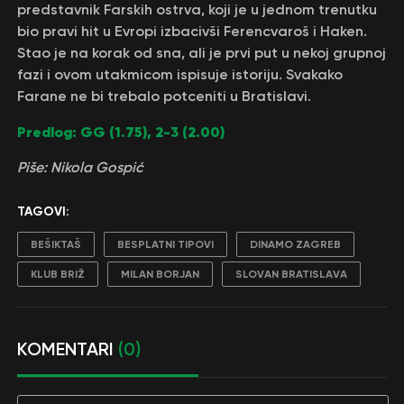
predstavnik Farskih ostrva, koji je u jednom trenutku
bio pravi hit u Evropi izbacivši Ferencvaroš i Haken.
Stao je na korak od sna, ali je prvi put u nekoj grupnoj
fazi i ovom utakmicom ispisuje istoriju. Svakako
Farane ne bi trebalo potceniti u Bratislavi.
Predlog: GG (1.75), 2-3 (2.00)
Piše: Nikola Gospić
TAGOVI:
BEŠIKTAŠ
BESPLATNI TIPOVI
DINAMO ZAGREB
KLUB BRIŽ
MILAN BORJAN
SLOVAN BRATISLAVA
KOMENTARI
(0)