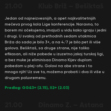
21.00 Klub Briž – Bešiktaš
Jedan od najneizvesnijih, a opet najkvalitetnijih
mečeva prvog kola Lige konferencije. Naravno, to
barem mi očekujemo, imajući u vidu kako igraju i jedni
i drugi. U svakoj od prethodnih sedam utakmica
Briža do sada je bilo 3+, a na 4/7 je bilo pet ili više
golova. Bešiktaš, sa druge strane, nije toliko
efikasan, ali niže pobede u izuzetno jakoj turskoj ligi,
a bez muke je eliminisao Dinamo Kijev duplom
pobedom u plej-ofu. Golovi na obe strane i to
mnogo njih! Uz sve to, možemo probati i dva ili više u
drugom poluvremenu.
Predlog: GG&3+ (2.15), II2+ (2.03)
21.00 Dinamo Z. – Astana