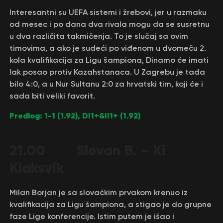
Interesantni su UEFA sistemi i žrebovi, jer u razmaku
od mesec i po dana dva rivala mogu da se susretnu
u dva različita takmičenja. To je slučaj sa ovim
timovima, a ako je sudeći po viđenom u dvomeču 2.
kola kvalifikacija za Ligu šampiona, Dinamo će imati
lak posao protiv Kazahstanaca. U Zagrebu je tada
bilo 4:0, a u Nur Sultanu 2:0 za hrvatski tim, koji će i
sada biti veliki favorit.
Predlog: 1-1 (1.92), DI1+&II1+ (1.92)
21.00 Slovan B. – Ki
Klaksvik
Milan Borjan je sa slovačkim prvakom krenuo iz
kvalifikacija za Ligu šampiona, a stigao je do grupne
faze Lige konferencije. Istim putem je išao i