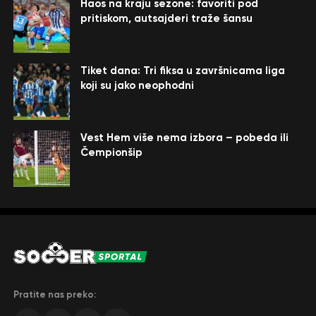
Haos na kraju sezone: favoriti pod
pritiskom, autsajderi traže šansu
Tiket dana: Tri fiksa u završnicama liga
koji su jako neophodni
Vest Hem više nema izbora – pobeda ili
Čempionšip
Pratite nas preko: