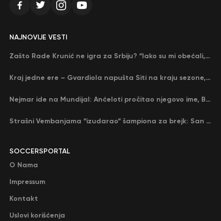
NAJNOVIJE VESTI
Zašto Rade Krunić ne igra za Srbiju? “Iako su mi obećali, niko me nije zvao…”
Kraj jedne ere – Gvardiola napušta Siti na kraju sezone, menja ga njegov nekadašnji rival
Nejmar ide na Mundijal: Anćeloti pročitao njegovo ime, Brazil u delirijumu (VIDEO)
Strašni Vembanjama “izudarao” šampiona za brejk: San Antonio poveo protiv Oklahome
SOCCERSPORTAL
O Nama
Impressum
Kontakt
Uslovi korišćenja