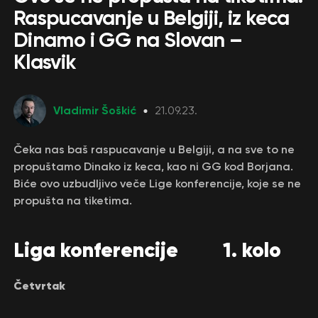
Raspucavanje u Belgiji, iz keca
Dinamo i GG na Slovan –
Klasvik
Vladimir Šoškić
21.09.23.
Čeka nas baš raspucavanje u Belgiji, a na sve to ne
propuštamo Dinako iz keca, kao ni GG kod Borjana.
Biće ovo uzbudljivo veče Lige konferencije, koje se ne
propušta na tiketima.
Liga konferencije 1. kolo
Četvrtak