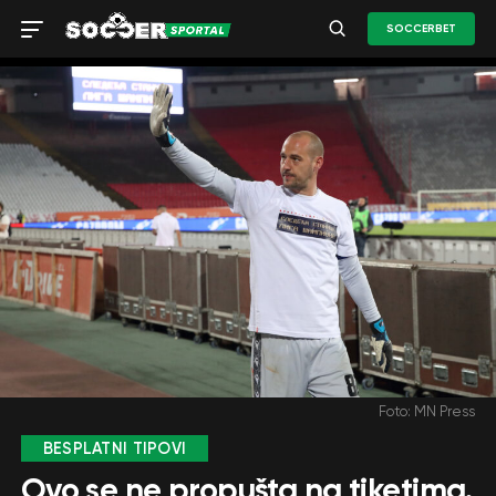
SOCCERBET
Foto: MN Press
BESPLATNI TIPOVI
Ovo se ne propušta na tiketima.