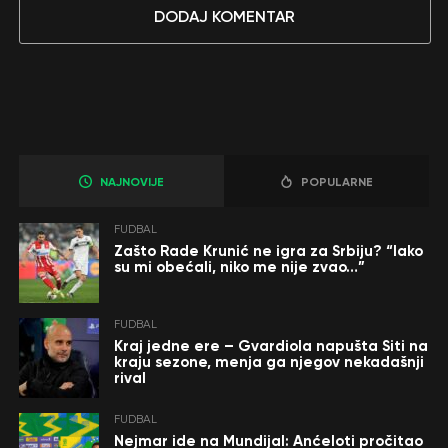
DODAJ KOMENTAR
NAJNOVIJE
POPULARNE
FUDBAL
Zašto Rade Krunić ne igra za Srbiju? “Iako
su mi obećali, niko me nije zvao…”
FUDBAL
Kraj jedne ere – Gvardiola napušta Siti na
kraju sezone, menja ga njegov nekadašnji
rival
FUDBAL
Nejmar ide na Mundijal: Anćeloti pročitao