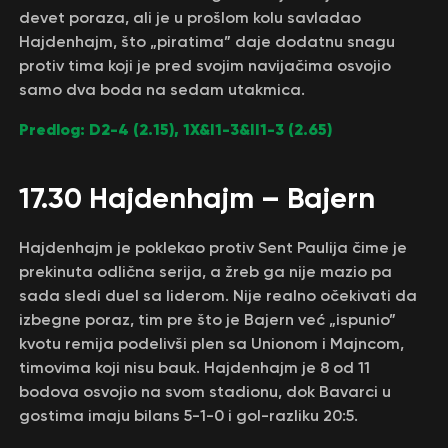
devet poraza, ali je u prošlom kolu savladao
Hajdenhajm, što „piratima” daje dodatnu snagu
protiv tima koji je pred svojim navijačima osvojio
samo dva boda na sedam utakmica.
Predlog: D2-4 (2.15), 1X&I1-3&II1-3 (2.65)
17.30 Hajdenhajm – Bajern
Hajdenhajm je poklekao protiv Sent Paulija čime je
prekinuta odlična serija, a žreb ga nije mazio pa
sada sledi duel sa liderom. Nije realno očekivati da
izbegne poraz, tim pre što je Bajern već „ispunio”
kvotu remija podelivši plen sa Unionom i Majncom,
timovima koji nisu bauk. Hajdenhajm je 8 od 11
bodova osvojio na svom stadionu, dok Bavarci u
gostima imaju bilans 5-1-0 i gol-razliku 20:5.