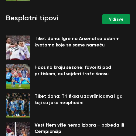
Besplatni tipovi
Vidi sve
Tiket dana: Igre na Arsenal sa dobrim
kvotama koje se same nameću
Haos na kraju sezone: favoriti pod
pritiskom, autsajderi traže šansu
Tiket dana: Tri fiksa u završnicama liga
koji su jako neophodni
Vest Hem više nema izbora – pobeda ili
Čempionšip