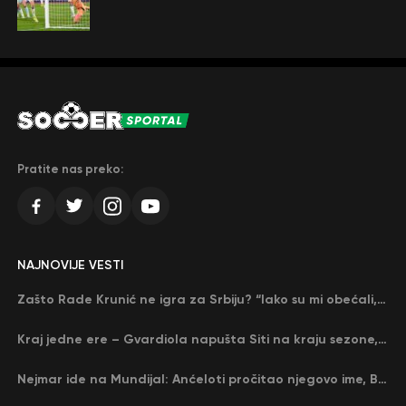
Pratite nas preko:
NAJNOVIJE VESTI
Zašto Rade Krunić ne igra za Srbiju? “Iako su mi obećali, niko me nije zvao…”
Kraj jedne ere – Gvardiola napušta Siti na kraju sezone, menja ga njegov nekadašnji rival
Nejmar ide na Mundijal: Anćeloti pročitao njegovo ime, Brazil u delirijumu (VIDEO)