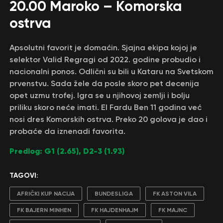
20.00 Maroko – Komorska
ostrva
Apsolutni favorit je domaćin. Sjajna ekipa kojoj je
selektor Valid Regragi od 2022. godine probudio i
nacionalni ponos. Odlični su bili u Kataru na Svetskom
prvenstvu. Sada žele da posle skoro pet decenija
opet uzmu trofej. Igra se u njihovoj zemlji i bolju
priliku skoro neće imati. El Fardu Ben 11 godina već
nosi dres Komorskih ostrva. Preko 20 golova je dao i
probaće da iznenadi favorita.
Predlog: G1 (2.65), D2-3 (1.93)
TAGOVI:
AFRIČKI KUP NACIJA
BUNDESLIGA
FK ASTON VILA
FK BAJERN MINHEN
FK HAJDENHAJM
FK MAJNC