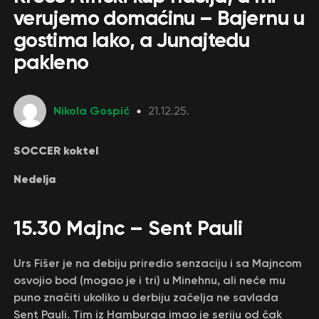
verujemo domaćinu – Bajernu u
gostima lako, a Junajtedu
pakleno
Nikola Gospić
21.12.25.
SOCCER koktel
Nedelja
15.30 Majnc – Sent Pauli
Urs Fišer je na debiju priredio senzaciju i sa Majncom
osvojio bod (mogao je i tri) u Minehnu, ali neće mu
puno značiti ukoliko u derbiju začelja ne savlada
Sent Pauli. Tim iz Hamburga imao je seriju od čak