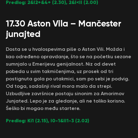
Predlog: 2&I2+&4+ (2.30), 2&I<II (2.00)
17.30 Aston Vila – Mančester
junajted
Dosta se u hvalospevima piše o Aston Vili. Možda i
kao određeno opravdanje, što se na početku sezone
sumnjalo u Emerijevu genijalnost. Niz od devet
pobeda u svim takmičenjima, uz prosek od tri
postignuta gola po utakmici, sam po sebi je podvig.
Od toga, sadašnji rival mora malo da strepi.
Uzbudljive završnice postaju sinonim za Amorimov
Junjated. Lepo je za gledanje, ali ne toliko korisno.
Šeško bi mogao među startere.
Predlog: Ki1 (2.15), I0-1&II1-3 (2.02)