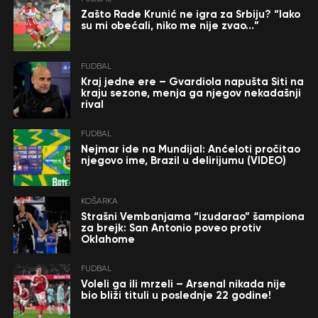
Zašto Rade Krunić ne igra za Srbiju? “Iako
su mi obećali, niko me nije zvao…”
FUDBAL
Kraj jedne ere – Gvardiola napušta Siti na
kraju sezone, menja ga njegov nekadašnji
rival
FUDBAL
Nejmar ide na Mundijal: Anćeloti pročitao
njegovo ime, Brazil u delirijumu (VIDEO)
KOŠARKA
Strašni Vembanjama “izudarao” šampiona
za brejk: San Antonio poveo protiv
Oklahome
FUDBAL
Voleli ga ili mrzeli – Arsenal nikada nije
bio bliži tituli u poslednje 22 godine!