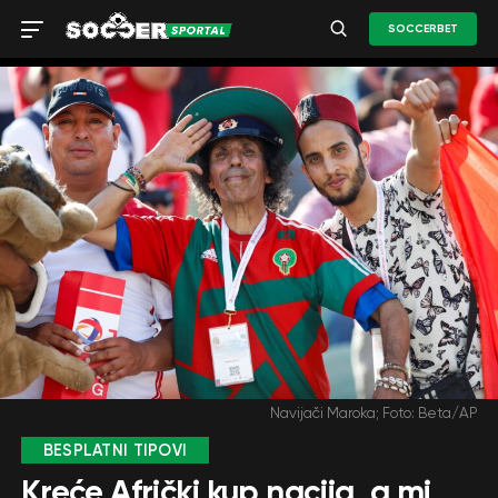
SOCCERBET
Navijači Maroka; Foto: Beta/AP
BESPLATNI TIPOVI
Kreće Afrički kup nacija, a mi