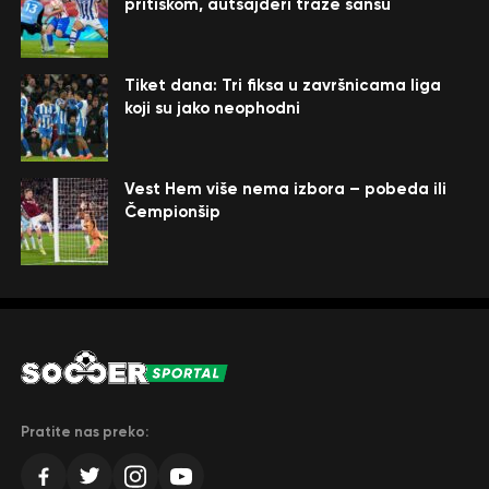
pritiskom, autsajderi traže šansu
Tiket dana: Tri fiksa u završnicama liga
koji su jako neophodni
Vest Hem više nema izbora – pobeda ili
Čempionšip
Pratite nas preko: