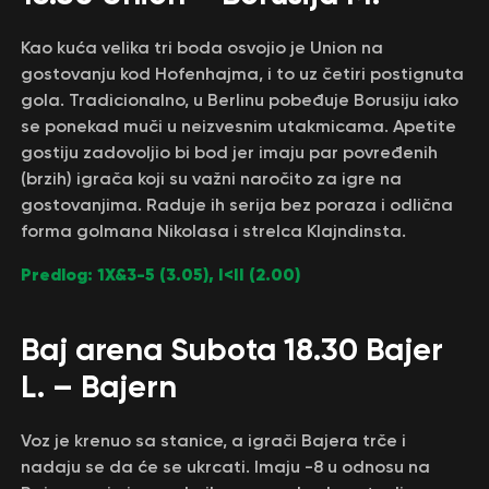
Kao kuća velika tri boda osvojio je Union na
gostovanju kod Hofenhajma, i to uz četiri postignuta
gola. Tradicionalno, u Berlinu pobeđuje Borusiju iako
se ponekad muči u neizvesnim utakmicama. Apetite
gostiju zadovoljio bi bod jer imaju par povređenih
(brzih) igrača koji su važni naročito za igre na
gostovanjima. Raduje ih serija bez poraza i odlična
forma golmana Nikolasa i strelca Klajndinsta.
Predlog: 1X&3-5 (3.05), I<II (2.00)
Baj arena Subota 18.30 Bajer
L. – Bajern
Voz je krenuo sa stanice, a igrači Bajera trče i
nadaju se da će se ukrcati. Imaju -8 u odnosu na