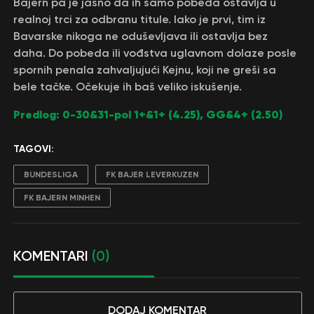
Bajern pa je jasno da ih samo pobeda ostavlja u
realnoj trci za odbranu titule. Iako je prvi, tim iz
Bavarske nikoga ne oduševljava ili ostavlja bez
daha. Do pobeda ili vođstva uglavnom dolaze posle
spornih penala zahvaljujući Kejnu, koji ne greši sa
bele tačke. Očekuje ih baš veliko iskušenje.
Predlog: 0-30&31-pol 1+&1+ (4.25), GG&4+ (2.50)
TAGOVI:
BUNDESLIGA
FK BAJER LEVERKUZEN
FK BAJERN MINHEN
KOMENTARI
(0)
DODAJ KOMENTAR