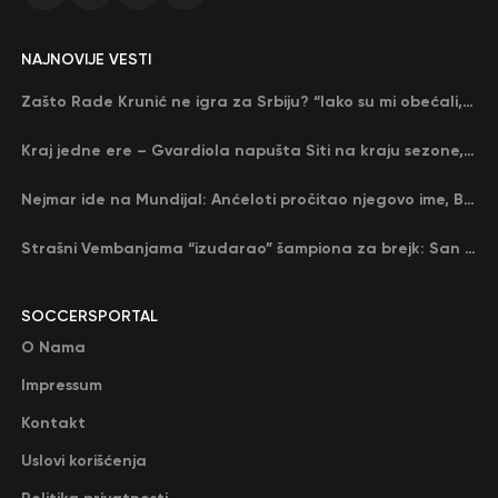
NAJNOVIJE VESTI
Zašto Rade Krunić ne igra za Srbiju? “Iako su mi obećali, niko me nije zvao…”
Kraj jedne ere – Gvardiola napušta Siti na kraju sezone, menja ga njegov nekadašnji rival
Nejmar ide na Mundijal: Anćeloti pročitao njegovo ime, Brazil u delirijumu (VIDEO)
Strašni Vembanjama “izudarao” šampiona za brejk: San Antonio poveo protiv Oklahome
SOCCERSPORTAL
O Nama
Impressum
Kontakt
Uslovi korišćenja