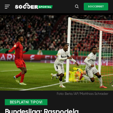
SOCCERBET
Foto: Beta/AP/Matthias Schrader
BESPLATNI TIPOVI
Bundesliga: Raspodela