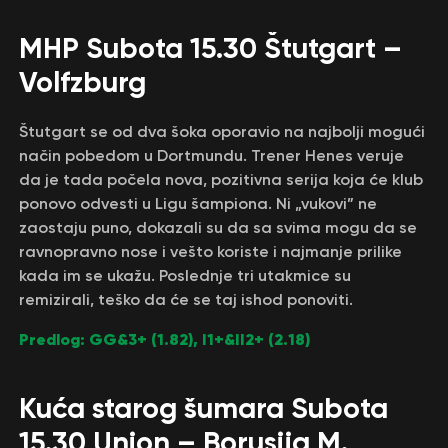
MHP Subota 15.30 Štutgart –
Volfzburg
Štutgart se od dva šoka oporavio na najbolji mogući
način pobedom u Dortmundu. Trener Henes veruje
da je tada počela nova, pozitivna serija koja će klub
ponovo odvesti u Ligu šampiona. Ni „vukovi” ne
zaostaju puno, dokazali su da sa svima mogu da se
ravnopravno nose i vešto koriste i najmanje prilike
kada im se ukažu. Poslednje tri utakmice su
remizirali, teško da će se taj ishod ponoviti.
Predlog: GG&3+ (1.82), I1+&II2+ (2.18)
Kuća starog šumara Subota
15.30 Union – Borusija M.