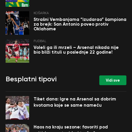
KOŠARKA
Strašni Vembanjama “izudarao” šampiona
za brejk: San Antonio poveo protiv
Oklahome
FUDBAL
Voleli ga ili mrzeli – Arsenal nikada nije
bio bliži tituli u poslednje 22 godine!
Besplatni tipovi
Vidi sve
Tiket dana: Igre na Arsenal sa dobrim
kvotama koje se same nameću
Haos na kraju sezone: favoriti pod