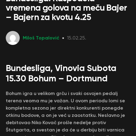
vremena golova na meču Bajer
– Bajern za kvotu 4.25
Miloš Topalović
15.02.25.
Bundesliga, Vinovia Subota
15.30 Bohum – Dortmund
Bohum igra u velikom grču i svaki osvojen pedalj
terena veoma mu je važan. U ovom periodu lomi se
kompletna sezona jer direktni konkurenti ponegde
otkinu bodove, a on je već u zaostatku. Neslavno je
debitovao Niko Kovač prošle nedelje protiv
Štutgarta, a svestan je da će u derbiju biti varnica