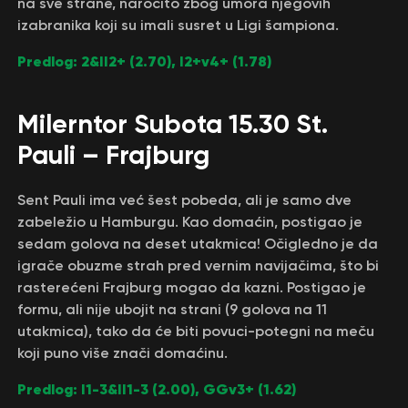
na sve strane, naročito zbog umora njegovih
izabranika koji su imali susret u Ligi šampiona.
Predlog: 2&II2+ (2.70), I2+v4+ (1.78)
Milerntor Subota 15.30 St.
Pauli – Frajburg
Sent Pauli ima već šest pobeda, ali je samo dve
zabeležio u Hamburgu. Kao domaćin, postigao je
sedam golova na deset utakmica! Očigledno je da
igrače obuzme strah pred vernim navijačima, što bi
rasterećeni Frajburg mogao da kazni. Postigao je
formu, ali nije ubojit na strani (9 golova na 11
utakmica), tako da će biti povuci-potegni na meču
koji puno više znači domaćinu.
Predlog: I1-3&II1-3 (2.00), GGv3+ (1.62)