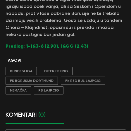
igraju ispod očekivanja, ali sa Šeškom i Opendom u
napadu, protiv loše odbrane Borusije ne bi trebalo
da imaju većih problema. Gosti se uzdaju u tandem
Onora – Klajndinst, opasni su iz prekida i možda
nekako postignu bar jedan gol.
Predlog: 1-1&3-6 (2.90), 1&GG (2.43)
TAGOVI:
BUNDESLIGA
DITER HEKING
FK BORUSIJA DORTMUND
FK RED BUL LAJPCIG
NEMAČKA
RB LAJPCIG
KOMENTARI
(0)