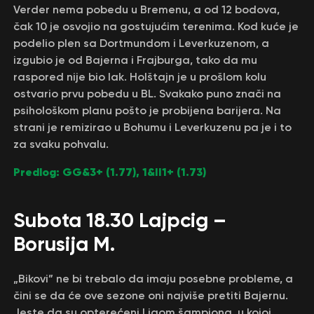
Verder nema pobedu u Bremenu, a od 12 bodova,
čak 10 je osvojio na gostujućim terenima. Kod kuće je
podelio plen sa Dortmundom i Leverkuzenom, a
izgubio je od Bajerna i Frajburga, tako da mu
raspored nije bio lak. Holštajn je u prošlom kolu
ostvario prvu pobedu u BL. Svakako puno znači na
psihološkom planu pošto je probijena barijera. Na
strani je remizirao u Bohumu i Leverkuzenu pa je i to
za svaku pohvalu.
Predlog: GG&3+ (1.77), 1&II1+ (1.73)
Subota 18.30 Lajpcig –
Borusija M.
„Bikovi” ne bi trebalo da imaju posebne probleme, a
čini se da će ove sezone oni najviše pretiti Bajernu.
Jeste da su opterećeni Ligom šampiona, u kojoj