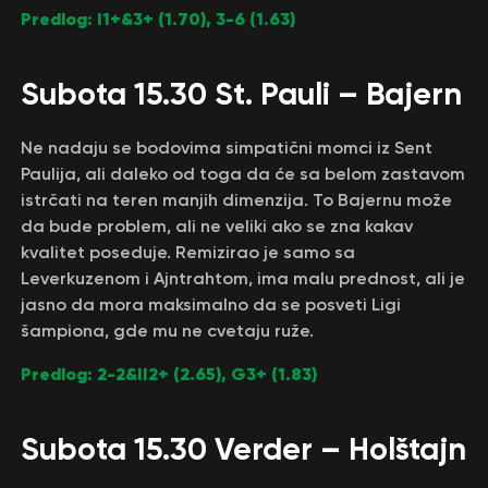
Predlog: I1+&3+ (1.70), 3-6 (1.63)
Subota 15.30 St. Pauli – Bajern
Ne nadaju se bodovima simpatični momci iz Sent
Paulija, ali daleko od toga da će sa belom zastavom
istrčati na teren manjih dimenzija. To Bajernu može
da bude problem, ali ne veliki ako se zna kakav
kvalitet poseduje. Remizirao je samo sa
Leverkuzenom i Ajntrahtom, ima malu prednost, ali je
jasno da mora maksimalno da se posveti Ligi
šampiona, gde mu ne cvetaju ruže.
Predlog: 2-2&II2+ (2.65), G3+ (1.83)
Subota 15.30 Verder – Holštajn