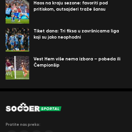
Haos na kraju sezone: favoriti pod
pritiskom, autsajderi traže šansu
Tiket dana: Tri fiksa u završnicama liga
koji su jako neophodni
Vest Hem više nema izbora – pobeda ili
Čempionšip
Pratite nas preko: