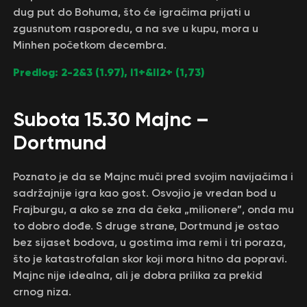
dug put do Bohuma, što će igračima prijati u
zgusnutom rasporedu, a na sve u kupu, mora u
Minhen početkom decembra.
Predlog: 2-2&3 (1.97), I1+&II2+ (1,73)
Subota 15.30 Majnc –
Dortmund
Poznato je da se Majnc muči pred svojim navijačima i
sadržajnije igra kao gost. Osvojio je vredan bod u
Frajburgu, a ako se zna da čeka „milionere”, onda mu
to dobro dođe. S druge strane, Dortmund je ostao
bez sijaset bodova, u gostima ima remi i tri poraza,
što je katastrofalan skor koji mora hitno da popravi.
Majnc nije idealna, ali je dobra prilika za prekid
crnog niza.