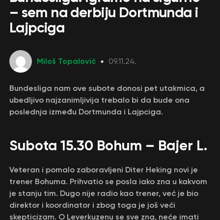
– sem na derbiju Dortmunda i
Lajpciga
Miloš Topalović
09.11.24.
Bundesliga nam ove subote donosi pet utakmica, a
ubedljivo najzanimljivija trebalo bi da bude ona
poslednja između Dortmunda i Lajpciga.
Subota 15.30 Bohum – Bajer L.
Veteran i pomalo zaboravljeni Diter Heking novi je
trener Bohuma. Prihvatio se posla iako zna u kakvom
je stanju tim. Dugo nije radio kao trener, već je bio
direktor i koordinator i zbog toga je još veći
skepticizam. O Leverkuzenu se sve zna, neće imati