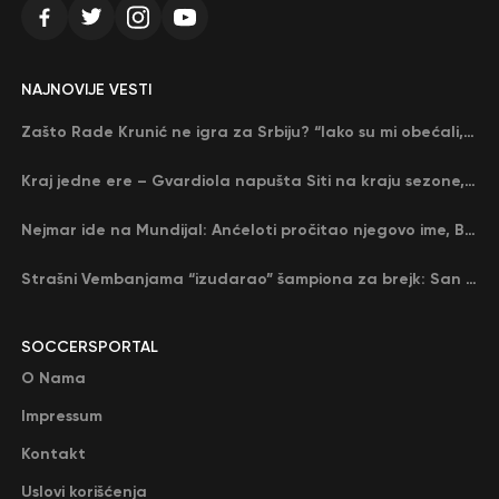
NAJNOVIJE VESTI
Zašto Rade Krunić ne igra za Srbiju? “Iako su mi obećali, niko me nije zvao…”
Kraj jedne ere – Gvardiola napušta Siti na kraju sezone, menja ga njegov nekadašnji rival
Nejmar ide na Mundijal: Anćeloti pročitao njegovo ime, Brazil u delirijumu (VIDEO)
Strašni Vembanjama “izudarao” šampiona za brejk: San Antonio poveo protiv Oklahome
SOCCERSPORTAL
O Nama
Impressum
Kontakt
Uslovi korišćenja