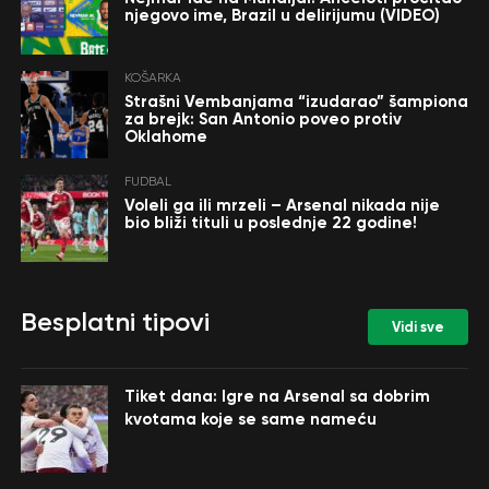
njegovo ime, Brazil u delirijumu (VIDEO)
KOŠARKA
Strašni Vembanjama “izudarao” šampiona
za brejk: San Antonio poveo protiv
Oklahome
FUDBAL
Voleli ga ili mrzeli – Arsenal nikada nije
bio bliži tituli u poslednje 22 godine!
Besplatni tipovi
Vidi sve
Tiket dana: Igre na Arsenal sa dobrim
kvotama koje se same nameću