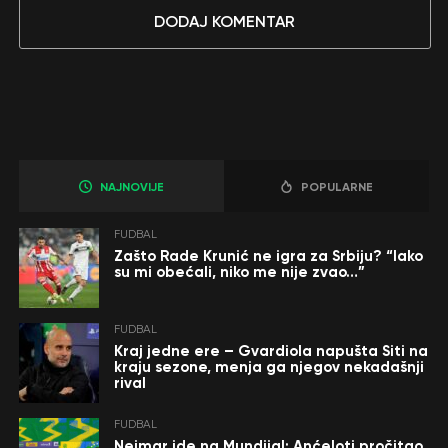
DODAJ KOMENTAR
NAJNOVIJE
POPULARNE
FUDBAL
Zašto Rade Krunić ne igra za Srbiju? “Iako
su mi obećali, niko me nije zvao…”
FUDBAL
Kraj jedne ere – Gvardiola napušta Siti na
kraju sezone, menja ga njegov nekadašnji
rival
FUDBAL
Nejmar ide na Mundijal: Anćeloti pročitao