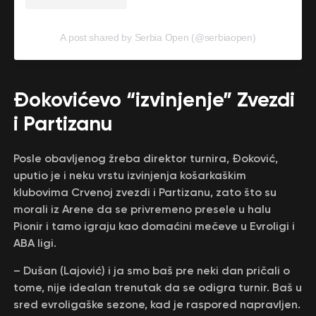
A post shared by Serbia Open (@serbiaopen)
Đokovićevo “izvinjenje” Zvezdi
i Partizanu
Posle obavljenog žreba direktor turnira, Đoković,
uputio je i neku vrstu izvinjenja košarkaškim
klubovima Crvenoj zvezdi i Partizanu, zato što su
morali iz Arene da se privremeno presele u halu
Pionir i tamo igraju kao domaćini mečeve u Evroligi i
ABA ligi.
– Dušan (Lajović) i ja smo baš pre neki dan pričali o
tome, nije idealan trenutak da se odigra turnir. Baš u
sred evroligaške sezone, kad je raspored napravljen.