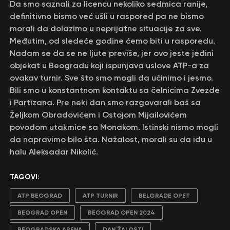
Da smo saznali za licencu nekoliko sedmica ranije,
definitivno bismo već ušli u raspored pa ne bismo
morali da dolazimo u neprijatne situacije za sve.
Međutim, od sledeće godine ćemo biti u rasporedu.
Nadam se da se ne ljute previše, jer ovo jeste jedini
objekat u Beogradu koji ispunjava uslove ATP-a za
ovakav turnir. Sve što smo mogli da učinimo i jesmo.
Bili smo u konstantnom kontaktu sa čelnicima Zvezde
i Partizana. Pre neki dan smo razgovarali baš sa
Željkom Obradovićem i Ostojom Mijailovićem
povodom utakmice sa Monakom. Istinski nismo mogli
da napravimo bilo šta. Nažalost, morali su da idu u
halu Aleksadar Nikolić.
TAGOVI:
ATP BEOGRAD
ATP TURNIR
BELGRADE OPET
BEOGRAD OPEN
BEOGRAD OPEN 2024
BEOGRADSKA ARENA
DAN ŽALOSTI