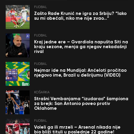
FUDBAL
Zašto Rade Krunić ne igra za Srbiju? “Iako
su mi obećali, niko me nije zvao…”
FUDBAL
Kraj jedne ere – Gvardiola napušta Siti na
kraju sezone, menja ga njegov nekadašnji
rival
FUDBAL
Nejmar ide na Mundijal: Anćeloti pročitao
njegovo ime, Brazil u delirijumu (VIDEO)
KOŠARKA
Strašni Vembanjama “izudarao” šampiona
za brejk: San Antonio poveo protiv
Oklahome
FUDBAL
Voleli ga ili mrzeli – Arsenal nikada nije
bio bliži tituli u poslednje 22 godine!