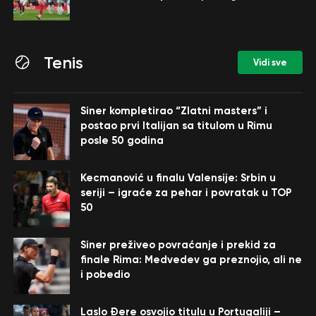
Tenis
Vidi sve
Siner kompletirao “Zlatni masters” i
postao prvi Italijan sa titulom u Rimu
posle 50 godina
Kecmanović u finalu Valensije: Srbin u
seriji – igraće za pehar i povratak u TOP
50
Siner preživeo povraćanje i prekid za
finale Rima: Medvedev ga preznojio, ali ne
i pobedio
Laslo Đere osvojio titulu u Portugaliji –