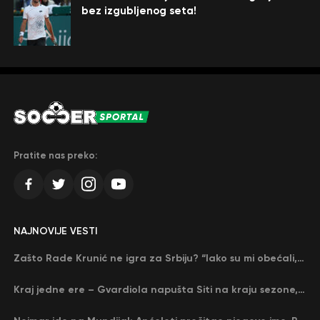
bez izgubljenog seta!
Pratite nas preko:
NAJNOVIJE VESTI
Zašto Rade Krunić ne igra za Srbiju? “Iako su mi obećali, niko me nije zvao…”
Kraj jedne ere – Gvardiola napušta Siti na kraju sezone, menja ga njegov nekadašnji rival