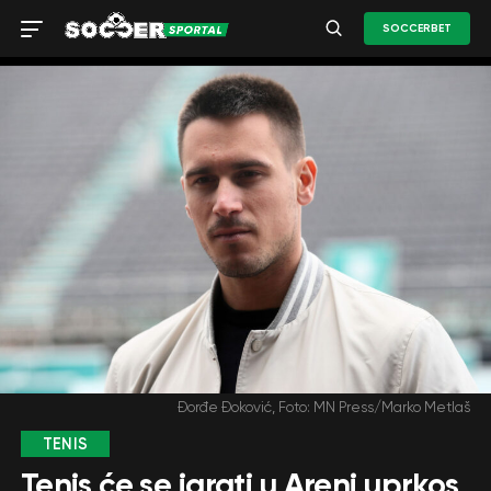
SOCCERBET
Đorđe Đoković, Foto: MN Press/Marko Metlaš
TENIS
Tenis će se igrati u Areni uprkos