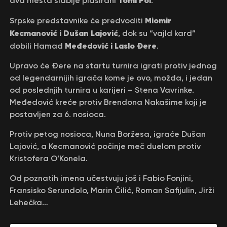
Tomi Pol
dva mesta slabije plasirani
.
Miomir
Srpske predstavnike će predvoditi
Kecmanović i Dušan Lajović
, dok su “vajld kard”
Međedović i Laslo Đere
dobili Hamad
.
Upravo će Đere na startu turnira igrati protiv jednog
od legendarnijih igrača kome je ovo, možda, i jedan
od poslednjih turnira u karijeri – Stena Vavrinke.
Međedović kreće protiv Brendona Nakašime koji je
postavljen za 6. nosioca.
Protiv petog nosioca, Nuna Boržesa, igraće Dušan
Lajović, a Kecmanović počinje meč duelom protiv
Kristofera O’Konela.
Od poznatih imena učestvuju još i Fabio Fonjini,
Fransisko Serundolo, Marin Čilić, Roman Safijulin, Jirži
Lehečka…