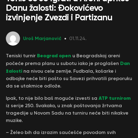
Danu žalosti: Đokovićevo
izvinjenje Zvezdi i Partizanu
Uroš Marjanović
01.11.24.
Beograd open
Teniski turnir
u Beogradskoj areni
Dan
počeće prema planu u subotu iako je proglašen
žalosti
na nivou cele zemlje. Fudbala, košarke i
odbojke neće biti pošto su Savezi prihvatili preporuku
da se utakmice odlože.
ATP turnirom
Ipak, to nije bilo baš moguće izvesti sa
iz serije 250. Svakako, u znak poštovanja žrtvama
tragedije u Novom Sadu na turniru neće biti nikakve
muzike.
– Želeo bih da izrazim saućešće povodom svih