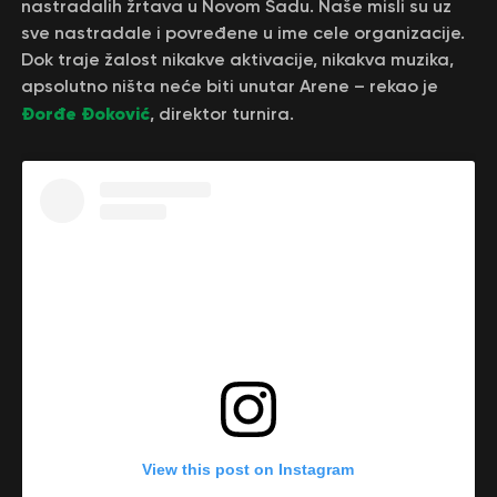
nastradalih žrtava u Novom Sadu. Naše misli su uz
sve nastradale i povređene u ime cele organizacije.
Dok traje žalost nikakve aktivacije, nikakva muzika,
apsolutno ništa neće biti unutar Arene – rekao je
Đorđe Đoković
, direktor turnira.
View this post on Instagram