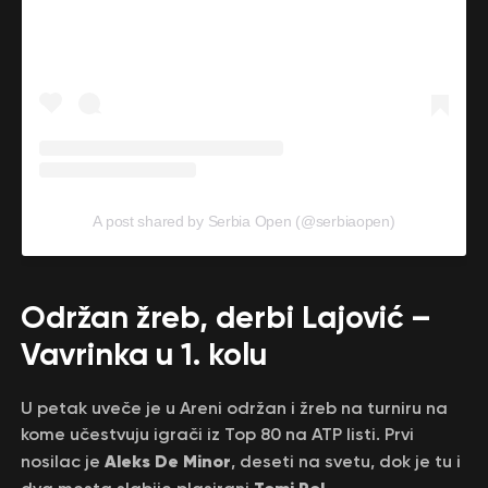
A post shared by Serbia Open (@serbiaopen)
Održan žreb, derbi Lajović –
Vavrinka u 1. kolu
U petak uveče je u Areni održan i žreb na turniru na
kome učestvuju igrači iz Top 80 na ATP listi. Prvi
Aleks De Minor
nosilac je
, deseti na svetu, dok je tu i