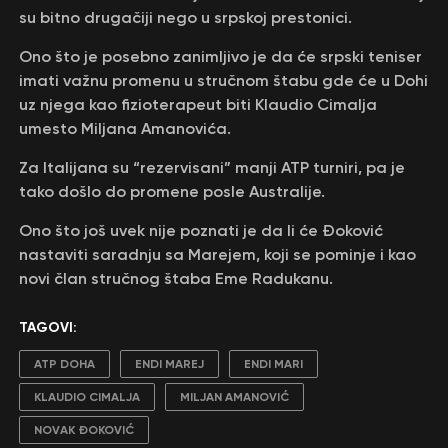
su bitno drugačiji nego u srpskoj prestonici.
Ono što je posebno zanimljivo je da će srpski teniser
imati važnu promenu u stručnom štabu gde će u Dohi
uz njega kao fizioterapeut biti Klaudio Cimalja
umesto Miljana Amanovića.
Za Italijana su “rezervisani” manji ATP turniri, pa je
tako došlo do promene posle Australije.
Ono što još uvek nije poznati je da li će Đoković
nastaviti saradnju sa Marejem, koji se pominje i kao
novi član stručnog štaba Eme Radukanu.
TAGOVI:
ATP DOHA
ENDI MAREJ
ENDI MARI
KLAUDIO CIMALJA
MILJAN AMANOVIĆ
NOVAK ĐOKOVIĆ