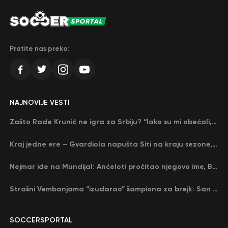
Pratite nas preko:
NAJNOVIJE VESTI
Zašto Rade Krunić ne igra za Srbiju? “Iako su mi obećali, niko me nije zvao…”
Kraj jedne ere – Gvardiola napušta Siti na kraju sezone, menja ga njegov nekadašnji rival
Nejmar ide na Mundijal: Anćeloti pročitao njegovo ime, Brazil u delirijumu (VIDEO)
Strašni Vembanjama “izudarao” šampiona za brejk: San Antonio poveo protiv Oklahome
SOCCERSPORTAL