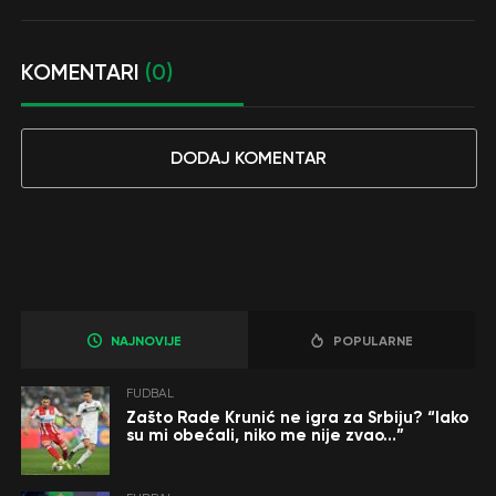
KOMENTARI
(0)
DODAJ KOMENTAR
NAJNOVIJE
POPULARNE
FUDBAL
Zašto Rade Krunić ne igra za Srbiju? “Iako
su mi obećali, niko me nije zvao…”