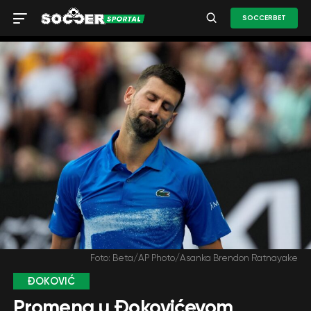
SOCCERBET
Foto: Beta/AP Photo/Asanka Brendon Ratnayake
ĐOKOVIĆ
Promena u Đokovićevom