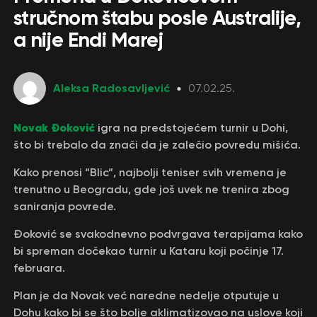
stručnom štabu posle Australije,
a nije Endi Marej
Aleksa Radosavljević
07.02.25.
Novak Đoković
igra na predstojećem turnir u Dohi,
što bi trebalo da znači da je zalečio povredu mišića.
Kako prenosi “Blic”, najbolji teniser svih vremena je
trenutno u Beogradu, gde još uvek ne trenira zbog
saniranja povrede.
Đoković se svakodnevno podvrgava terapijama kako
bi spreman dočekao turnir u Kataru koji počinje 17.
februara.
Plan je da Novak već naredne nedelje otputuje u
Dohu kako bi se što bolje aklimatizovao na uslove koji