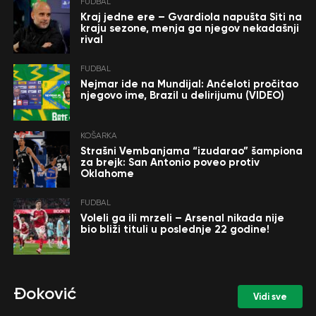
FUDBAL
Kraj jedne ere – Gvardiola napušta Siti na
kraju sezone, menja ga njegov nekadašnji
rival
FUDBAL
Nejmar ide na Mundijal: Anćeloti pročitao
njegovo ime, Brazil u delirijumu (VIDEO)
KOŠARKA
Strašni Vembanjama “izudarao” šampiona
za brejk: San Antonio poveo protiv
Oklahome
FUDBAL
Voleli ga ili mrzeli – Arsenal nikada nije
bio bliži tituli u poslednje 22 godine!
Đoković
Vidi sve