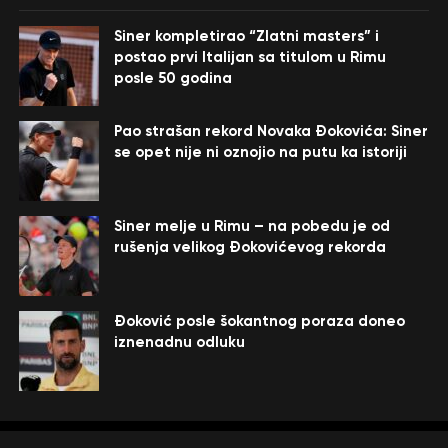
Siner kompletirao “Zlatni masters” i
postao prvi Italijan sa titulom u Rimu
posle 50 godina
Pao strašan rekord Novaka Đokovića: Siner
se opet nije ni oznojio na putu ka istoriji
Siner melje u Rimu – na pobedu je od
rušenja velikog Đokovićevog rekorda
Đoković posle šokantnog poraza doneo
iznenadnu odluku