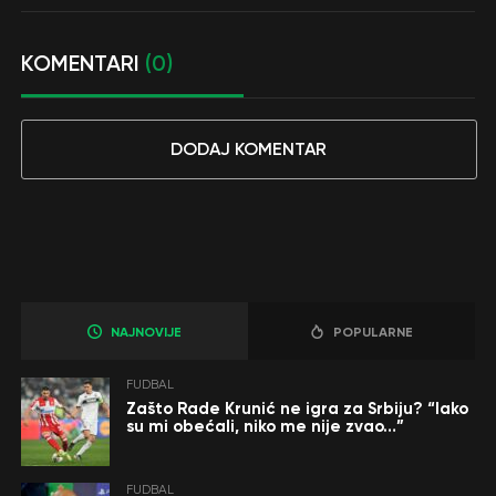
KOMENTARI
(0)
DODAJ KOMENTAR
NAJNOVIJE
POPULARNE
FUDBAL
Zašto Rade Krunić ne igra za Srbiju? “Iako
su mi obećali, niko me nije zvao…”
FUDBAL