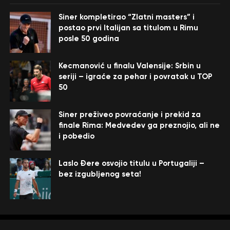
Siner kompletirao “Zlatni masters” i
postao prvi Italijan sa titulom u Rimu
posle 50 godina
Kecmanović u finalu Valensije: Srbin u
seriji – igraće za pehar i povratak u TOP
50
Siner preživeo povraćanje i prekid za
finale Rima: Medvedev ga preznojio, ali ne
i pobedio
Laslo Đere osvojio titulu u Portugaliji –
bez izgubljenog seta!