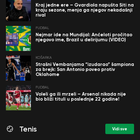
Kraj jedne ere – Gvardiola napušta Siti na
kraju sezone, menja ga njegov nekadašnji
rival
FUDBAL
Nejmar ide na Mundijal: Anćeloti pročitao
njegovo ime, Brazil u delirijumu (VIDEO)
KOŠARKA
Strašni Vembanjama “izudarao” šampiona
za brejk: San Antonio poveo protiv
Oklahome
FUDBAL
Voleli ga ili mrzeli – Arsenal nikada nije
bio bliži tituli u poslednje 22 godine!
Tenis
Vidi sve