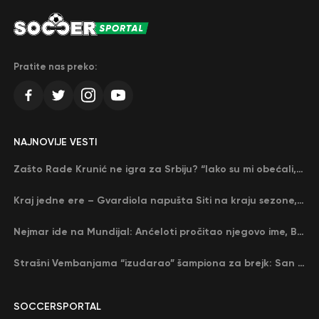
Pratite nas preko:
NAJNOVIJE VESTI
Zašto Rade Krunić ne igra za Srbiju? “Iako su mi obećali, niko me nije zvao…”
Kraj jedne ere – Gvardiola napušta Siti na kraju sezone, menja ga njegov nekadašnji rival
Nejmar ide na Mundijal: Anćeloti pročitao njegovo ime, Brazil u delirijumu (VIDEO)
Strašni Vembanjama “izudarao” šampiona za brejk: San Antonio poveo protiv Oklahome
SOCCERSPORTAL