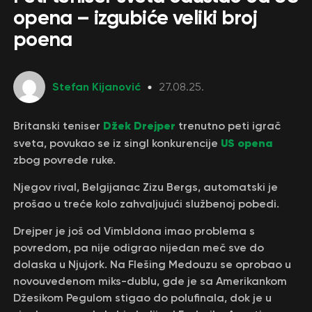
opena – izgubiće veliki broj
poena
Stefan Kijanović
27.08.25.
Džek Drejper
Britanski teniser
trenutno peti igrač
US opena
sveta, povukao se iz singl konkurencije
zbog povrede ruke.
Njegov rival, Belgijanac Zizu Bergs, automatski je
prošao u treće kolo zahvaljujući službenoj pobedi.
Drejper je još od Vimbldona imao problema s
povredom, pa nije odigrao nijedan meč sve do
dolaska u Njujork. Na Flešing Medouzu se oprobao u
novouvedenom miks-dublu, gde je sa Amerikankom
Džesikom Pegulom stigao do polufinala, dok je u