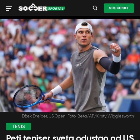
SOCCERBET
Džek Drejper, US Open; Foto: Beta/AP/Kirsty Wigglesworth
TENIS
Peti teniser sveta odustao od US