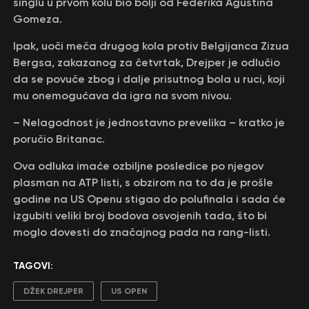
singlu u prvom kolu bio bolji od Federika Agustina
Gomeza.
Ipak, uoči meča drugog kola protiv Belgijanca Zizua
Bergsa, zakazanog za četvrtak, Drejper je odlučio
da se povuče zbog i dalje prisutnog bola u ruci, koji
mu onemogućava da igra na svom nivou.
– Nelagodnost je jednostavno prevelika – kratko je
poručio Britanac.
Ova odluka imaće ozbiljne posledice po njegov
plasman na ATP listi, s obzirom na to da je prošle
godine na US Openu stigao do polufinala i sada će
izgubiti veliki broj bodova osvojenih tada, što bi
moglo dovesti do značajnog pada na rang-listi.
TAGOVI:
DŽEK DREJPER
US OPEN